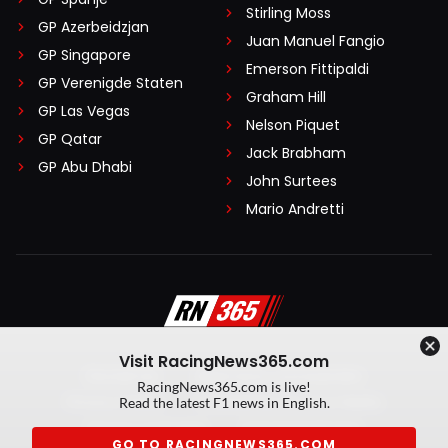
Stirling Moss
GP Azerbeidzjan
Juan Manuel Fangio
GP Singapore
Emerson Fittipaldi
GP Verenigde Staten
Graham Hill
GP Las Vegas
Nelson Piquet
GP Qatar
Jack Brabham
GP Abu Dhabi
John Surtees
Mario Andretti
Visit RacingNews365.com
Disclaimer
Algemene voorwaarden
RacingNews365.com is live!
Privacy Policy
Created by On Your Marks
Read the latest F1 news in English.
Privacy manager
Kansspeluitingen
GO TO RACINGNEWS365.COM