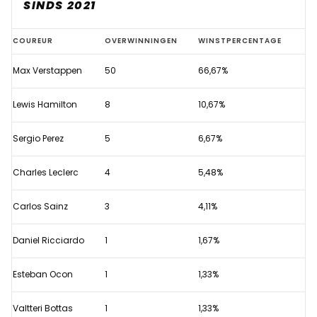
SINDS 2021
Dominantie
COUREUR
OVERWINNINGEN
WINSTPERCENTAGE
Verstappen
Max Verstappen
50
66,67%
goed
zichtbaar
Lewis Hamilton
8
10,67%
in
ongekende
Sergio Perez
5
6,67%
statistiek
Charles Leclerc
4
5,48%
Carlos Sainz
3
4,11%
Daniel Ricciardo
1
1,67%
Esteban Ocon
1
1,33%
Valtteri Bottas
1
1,33%