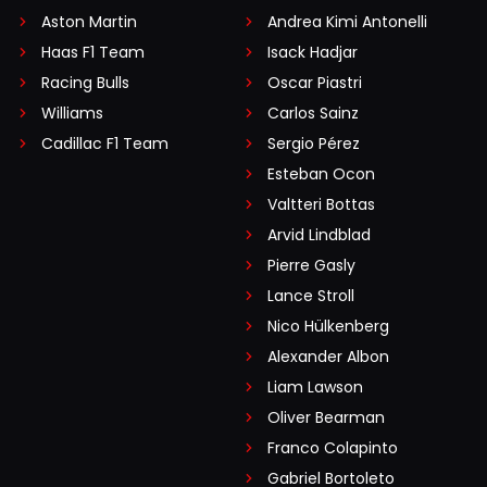
Aston Martin
Andrea Kimi Antonelli
Haas F1 Team
Isack Hadjar
Racing Bulls
Oscar Piastri
Williams
Carlos Sainz
Cadillac F1 Team
Sergio Pérez
Esteban Ocon
Valtteri Bottas
Arvid Lindblad
Pierre Gasly
Lance Stroll
Nico Hülkenberg
Alexander Albon
Liam Lawson
Oliver Bearman
Franco Colapinto
Gabriel Bortoleto