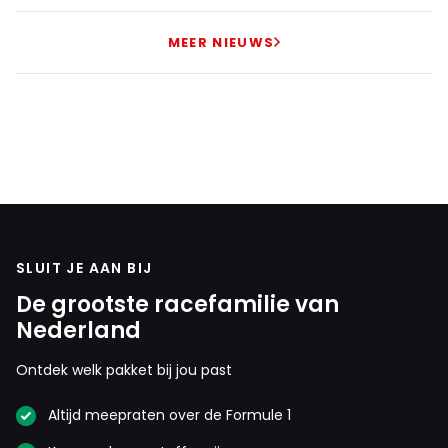
14 juni 2024 13:02
Hetzelfde geldt voor Sainz met zn
MEER NIEUWS
blindedarmontsteking.
Formula1fan
14 juni 2024 12:39
Leuk hoor, maar een overzichtje waarbij Perez 3e staat
heeft wel wat nuance nodig. Enige rijtje waarin deze man
verder hoog scoort is wie het meeste schade rijdt.
Uiteraard heel indrukwekkend van Verstappen.
SLUIT JE AAN BIJ
De grootste racefamilie van
Nederland
Ontdek welk pakket bij jou past
Meepraten? Dat kan! Je hoeft je alleen maar aan te
melden met een RN365-account.
Altijd meepraten over de Formule 1