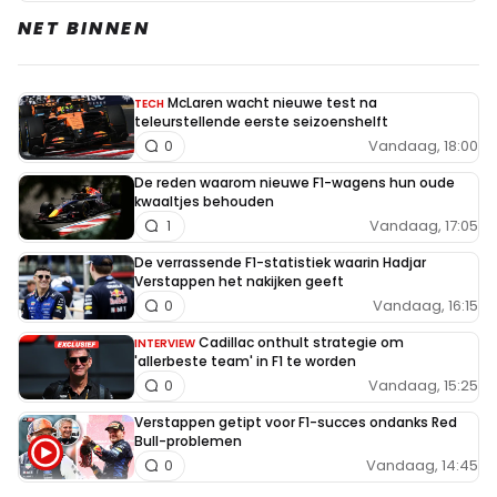
gewonnen races in de afgelopen 3 seizoenen, dus
NET BINNEN
75 races, dan is de uitkomst altijd voor iedereen
gelijk. Mocht je een winstpercentage uitrekenen
over iemand gehele carrière, dan kan dit wel
McLaren wacht nieuwe test na
TECH
over het aantal races dat je deel hebt genomen.
teleurstellende eerste seizoenshelft
Vandaag, 18:00
Maar in dit geval werd er een uitgangspunt van
0
75 races genomen. Als dan gezegd wordt dat
De reden waarom nieuwe F1-wagens hun oude
kwaaltjes behouden
Max er 50 heeft gewonnen, wat een percent is
Vandaag, 17:05
1
van 66,67%, dan geldt die rekensom voor
iedereen. Dus ricciardo had in deze statistiek
De verrassende F1-statistiek waarin Hadjar
Verstappen het nakijken geeft
ook gewoon 1,33% moeten hebben.
Vandaag, 16:15
0
Cadillac onthult strategie om
INTERVIEW
Dennis Schoenmakers
'allerbeste team' in F1 te worden
14 juni 2024 11:55
Vandaag, 15:25
0
Helder, dank allen 🙂
Verstappen getipt voor F1-succes ondanks Red
Bull-problemen
Vandaag, 14:45
0
BKO