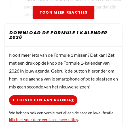
andere vier met één overwinning. Vandaar dat zijn
TOON MEER REACTIES
percentage hoger is.
ONWYZ
DOWNLOAD DE FORMULE 1 KALENDER
2026
PREMIUM
14 juni 2024 14:16
Dan is het nog niet correct. Je schrijft dat er in 3
seizoenen 75 races verreden zijn. Onafhankelijk
Nooit meer iets van de Formule 1 missen? Dat kan! Zet
of je wel of niet hebt gereden is en blijft 1 race
met een druk op de knop de Formule 1-kalender van
van de in totaal 75 races 1,33% Het maakt dan
2026 in jouw agenda. Gebruik de button hieronder om
niet uit of je wel of niet alles gereden hebt.
hem in de agenda van je smartphone of pc te plaatsen en
mis geen seconde van het nieuwe seizoen!
ONWYZ
PREMIUM
14 juni 2024 16:17
+ TOEVOEGEN AAN AGENDA
@Martin mortel: bij statistieken zijn de
We hebben ook een versie met alleen de race en kwalificatie.
uitgangspunten altijd gelijk. Als je het
klik hier voor deze versie en meer uitleg
.
winstpercentage uitrekent op basis van