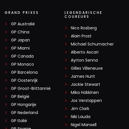
GRAND PRIXES
LEGENDARISCHE
COUREURS
GP Australië
Nico Rosberg
GP China
Alain Prost
GP Japan
Michael Schumacher
GP Miami
Alberto Ascari
GP Canada
Ayrton Senna
GP Monaco
Gilles Villeneuve
GP Barcelona
James Hunt
GP Oostenrijk
Jackie Stewart
GP Groot-Brittannië
Mika Häkkinen
GP België
Jos Verstappen
GP Hongarije
Jim Clark
GP Nederland
Niki Lauda
GP Italië
Nigel Mansell
GP Spanje