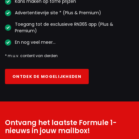
Kans maken op toffe prijzen
INLOGGEN
AANMELDEN
Advertentievrije site * (Plus & Premium)
Toegang tot de exclusieve RN365 app (Plus &
Premium)
En nog veel meer…
* m.u.v. content van derden
ONTDEK DE MOGELIJKHEDEN
Ontvang het laatste Formule 1-
nieuws in jouw mailbox!