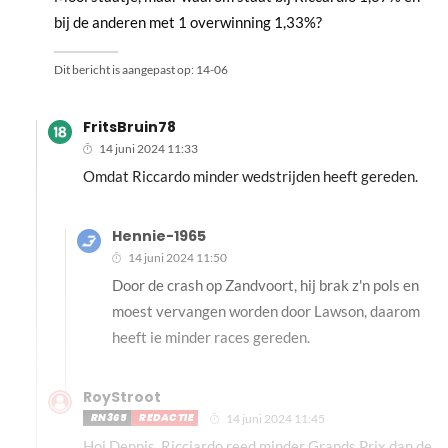
bij de anderen met 1 overwinning 1,33%?
Dit bericht is aangepast op:
14-06
FritsBruin78
14 juni 2024 11:33
Omdat Riccardo minder wedstrijden heeft gereden.
Hennie-1965
14 juni 2024 11:50
Door de crash op Zandvoort, hij brak z'n pols en
moest vervangen worden door Lawson, daarom
heeft ie minder races gereden.
RoyStroot
RN365
REDACTIE
14 juni 2024 11:45
Hoi Dennis, Ricciardo reed minder Grands Prix dan de