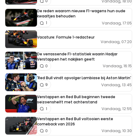
Vandaag, 18:00
0
De reden waarom nieuwe F1-wagens hun oude
kwaaltjes behouden
Vandaag, 17:05
1
Vacature: Formule 1-redacteur
Vandaag, 07:20
De verrassende F1-statistiek waarin Hadjar
Verstappen het nakijken geeft
Vandaag, 16:15
0
'Red Bull vindt opvolger Lambiase bij Aston Martin'
Vandaag, 13:45
9
Verstappen en Red Bull beginnen tweede
seizoenshelft met achterstand
Vandaag, 12:55
1
Verstappen en Red Bull voltooien eerste
comeback van 2026
Vandaag, 10:30
0