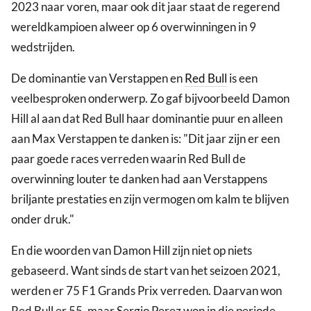
2023 naar voren, maar ook dit jaar staat de regerend
wereldkampioen alweer op 6 overwinningen in 9
wedstrijden.
De dominantie van Verstappen en
Red Bull
is een
veelbesproken onderwerp. Zo gaf bijvoorbeeld Damon
Hill al aan dat Red Bull haar dominantie puur en alleen
aan Max Verstappen te danken is: "Dit jaar zijn er een
paar goede races verreden waarin Red Bull de
overwinning louter te danken had aan Verstappens
briljante prestaties en zijn vermogen om kalm te blijven
onder druk."
En die woorden van Damon Hill zijn niet op niets
gebaseerd. Want sinds de start van het seizoen 2021,
werden er 75 F1 Grands Prix verreden. Daarvan won
Red Bull er 55, maar Sergio Perez won in die periode