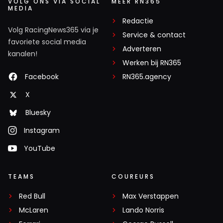
VOLG ONS VIA SOCIAL
MEER RN365
MEDIA
Redactie
Volg RacingNews365 via je
Service & contact
favoriete social media
Adverteren
kanalen!
Werken bij RN365
Facebook
RN365.agency
X
Bluesky
Instagram
YouTube
TEAMS
COUREURS
Red Bull
Max Verstappen
McLaren
Lando Norris