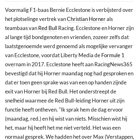
Voormalig F1-baas Bernie Ecclestone is verbijsterd over
het plotselinge vertrek van
Christian Horner
als
teambaas van
Red Bull
Racing. Ecclestone en Horner zijn
al lange tijd bondgenoten en vrienden, zozeer zelfs dat
laatstgenoemde werd genoemd als mogelijke vervanger
van Ecclestone, voordat Liberty Media de
Formule 1
overnam in 2017. Ecclestone heeft aan RacingNews365
bevestigd dat hij Horner maandag nog had gesproken en
dat er toen geen sprake was van een op handen zijnde
exit van Horner bij Red Bull. Het onderstreept de
snelheid waarmee de Red Bull-leiding Horner uit zijn
functie heeft ontheven. "Ik sprak hem de dag ervoor
(maandag, red.) en hij wist van niets. Misschien wist hij
het, maar hij heeft het me niet verteld. Het was een
normaal gesprek. We hadden het over Max (Verstappen,