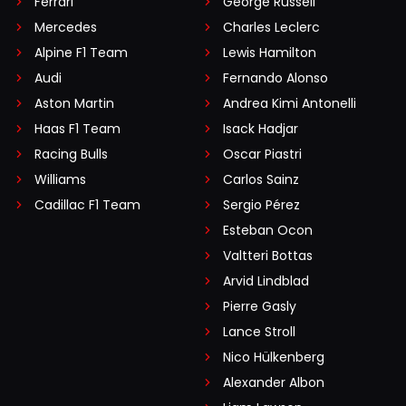
Ferrari
George Russell
Mercedes
Charles Leclerc
Alpine F1 Team
Lewis Hamilton
Audi
Fernando Alonso
Aston Martin
Andrea Kimi Antonelli
Haas F1 Team
Isack Hadjar
Racing Bulls
Oscar Piastri
Williams
Carlos Sainz
Cadillac F1 Team
Sergio Pérez
Esteban Ocon
Valtteri Bottas
Arvid Lindblad
Pierre Gasly
Lance Stroll
Nico Hülkenberg
Alexander Albon