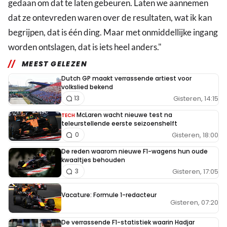
gedaan om dat te laten gebeuren. Laten we aannemen
dat ze ontevreden waren over de resultaten, wat ik kan
begrijpen, dat is één ding. Maar met onmiddellijke ingang
worden ontslagen, dat is iets heel anders."
MEEST GELEZEN
Dutch GP maakt verrassende artiest voor
volkslied bekend
Gisteren, 14:15
13
McLaren wacht nieuwe test na
TECH
teleurstellende eerste seizoenshelft
Gisteren, 18:00
0
De reden waarom nieuwe F1-wagens hun oude
kwaaltjes behouden
Gisteren, 17:05
3
Vacature: Formule 1-redacteur
Gisteren, 07:20
De verrassende F1-statistiek waarin Hadjar