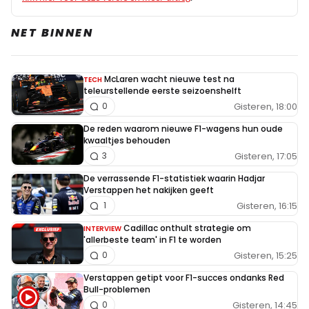
NET BINNEN
McLaren wacht nieuwe test na
TECH
teleurstellende eerste seizoenshelft
Gisteren, 18:00
0
De reden waarom nieuwe F1-wagens hun oude
kwaaltjes behouden
Gisteren, 17:05
3
De verrassende F1-statistiek waarin Hadjar
Verstappen het nakijken geeft
Gisteren, 16:15
1
Cadillac onthult strategie om
INTERVIEW
'allerbeste team' in F1 te worden
Gisteren, 15:25
0
Verstappen getipt voor F1-succes ondanks Red
Bull-problemen
Gisteren, 14:45
0