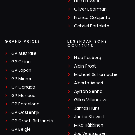
Liam Lawson
Oliver Bearman
Franco Colapinto
Gabriel Bortoleto
GRAND PRIXES
LEGENDARISCHE
COUREURS
GP Australië
Nico Rosberg
GP China
Alain Prost
GP Japan
Michael Schumacher
GP Miami
Alberto Ascari
GP Canada
Ayrton Senna
GP Monaco
Gilles Villeneuve
GP Barcelona
James Hunt
GP Oostenrijk
Jackie Stewart
GP Groot-Brittannië
Mika Häkkinen
GP België
Jos Verstappen