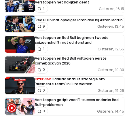
Verstappen het nakijken geeft
Gisteren, 16:15
1
'Red Bull vindt opvolger Lambiase bij Aston Martin'
Gisteren, 13:45
9
Verstappen en Red Bull beginnen tweede
seizoenshelft met achterstand
Gisteren, 12:55
1
Verstappen en Red Bull voltooien eerste
comeback van 2026
Gisteren, 10:30
0
Cadillac onthult strategie om
INTERVIEW
'allerbeste team' in F1 te worden
Gisteren, 15:25
0
Verstappen getipt voor F1-succes ondanks Red
Bull-problemen
Gisteren, 14:45
0