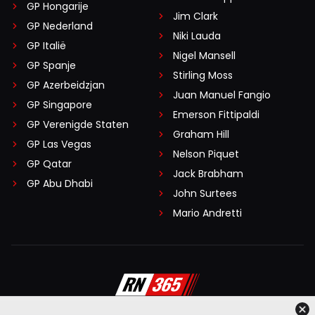
GP Hongarije
Jim Clark
GP Nederland
Niki Lauda
GP Italië
Nigel Mansell
GP Spanje
Stirling Moss
GP Azerbeidzjan
Juan Manuel Fangio
GP Singapore
Emerson Fittipaldi
GP Verenigde Staten
Graham Hill
GP Las Vegas
Nelson Piquet
GP Qatar
Jack Brabham
GP Abu Dhabi
John Surtees
Mario Andretti