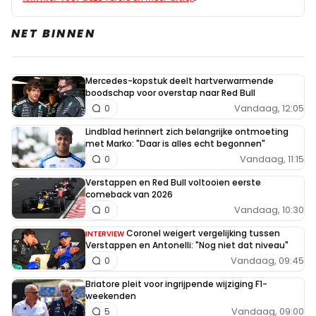
NET BINNEN
Mercedes-kopstuk deelt hartverwarmende
boodschap voor overstap naar Red Bull
Vandaag, 12:05
0
Lindblad herinnert zich belangrijke ontmoeting
met Marko: "Daar is alles echt begonnen"
Vandaag, 11:15
0
Verstappen en Red Bull voltooien eerste
comeback van 2026
Vandaag, 10:30
0
Coronel weigert vergelijking tussen
INTERVIEW
Verstappen en Antonelli: "Nog niet dat niveau"
Vandaag, 09:45
0
Briatore pleit voor ingrijpende wijziging F1-
weekenden
Vandaag, 09:00
5