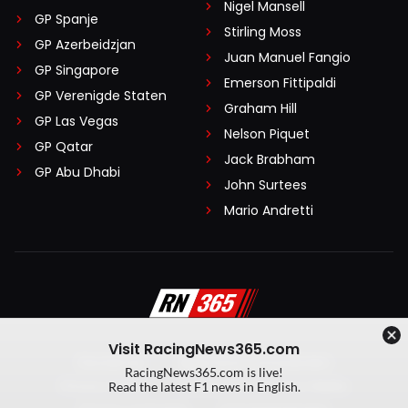
Nigel Mansell
GP Spanje
Stirling Moss
GP Azerbeidzjan
Juan Manuel Fangio
GP Singapore
Emerson Fittipaldi
GP Verenigde Staten
Graham Hill
GP Las Vegas
Nelson Piquet
GP Qatar
Jack Brabham
GP Abu Dhabi
John Surtees
Mario Andretti
Visit RacingNews365.com
Disclaimer
Algemene voorwaarden
RacingNews365.com is live!
Privacy Policy
Created by On Your Marks
Read the latest F1 news in English.