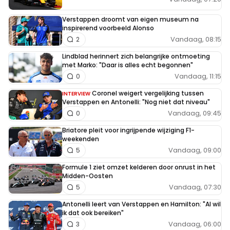
Verstappen droomt van eigen museum na
inspirerend voorbeeld Alonso
Vandaag, 08:15
2
Lindblad herinnert zich belangrijke ontmoeting
met Marko: "Daar is alles echt begonnen"
Vandaag, 11:15
0
Coronel weigert vergelijking tussen
INTERVIEW
Verstappen en Antonelli: "Nog niet dat niveau"
Vandaag, 09:45
0
Briatore pleit voor ingrijpende wijziging F1-
weekenden
Vandaag, 09:00
5
Formule 1 ziet omzet kelderen door onrust in het
Midden-Oosten
Vandaag, 07:30
5
Antonelli leert van Verstappen en Hamilton: "Al wil
ik dat ook bereiken"
Vandaag, 06:00
3