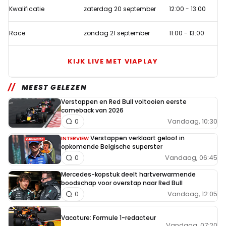
Kwalificatie
zaterdag 20 september
12:00
-
13:00
Race
zondag 21 september
11:00
-
13:00
KIJK LIVE MET VIAPLAY
MEEST GELEZEN
Verstappen en Red Bull voltooien eerste
comeback van 2026
Vandaag, 10:30
0
Verstappen verklaart geloof in
INTERVIEW
opkomende Belgische superster
Vandaag, 06:45
0
Mercedes-kopstuk deelt hartverwarmende
boodschap voor overstap naar Red Bull
Vandaag, 12:05
0
Vacature: Formule 1-redacteur
Vandaag, 07:20