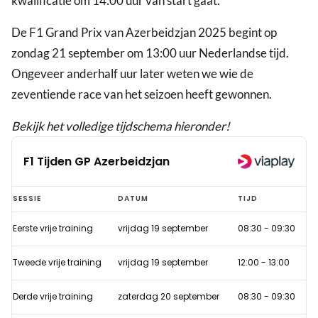
kwalificatie om 14:00 uur van start gaat.
De F1 Grand Prix van Azerbeidzjan 2025 begint op
zondag 21 september om 13:00 uur Nederlandse tijd.
Ongeveer anderhalf uur later weten we wie de
zeventiende race van het seizoen heeft gewonnen.
Bekijk het volledige tijdschema hieronder!
F1 Tijden GP Azerbeidzjan
F1
SESSIE
DATUM
TIJD
Tijden
Eerste vrije training
vrijdag 19 september
08:30
-
09:30
GP
Azerbeidzjan
Tweede vrije training
vrijdag 19 september
12:00
-
13:00
Derde vrije training
zaterdag 20 september
08:30
-
09:30