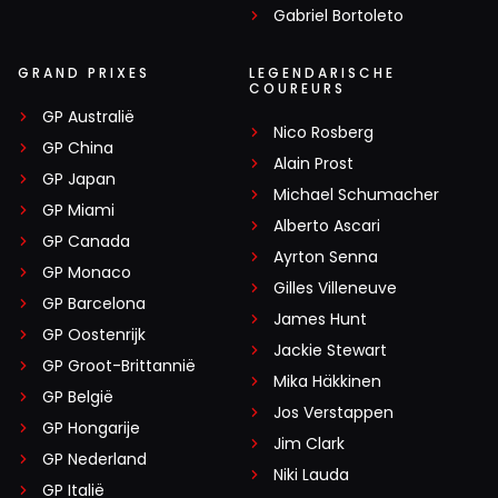
Gabriel Bortoleto
GRAND PRIXES
LEGENDARISCHE
COUREURS
GP Australië
Nico Rosberg
GP China
Alain Prost
GP Japan
Michael Schumacher
GP Miami
Alberto Ascari
GP Canada
Ayrton Senna
GP Monaco
Gilles Villeneuve
GP Barcelona
James Hunt
GP Oostenrijk
Jackie Stewart
GP Groot-Brittannië
Mika Häkkinen
GP België
Jos Verstappen
GP Hongarije
Jim Clark
GP Nederland
Niki Lauda
GP Italië