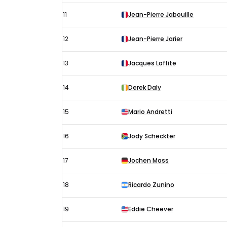
11
Jean-Pierre Jabouille
12
Jean-Pierre Jarier
13
Jacques Laffite
14
Derek Daly
15
Mario Andretti
16
Jody Scheckter
17
Jochen Mass
18
Ricardo Zunino
19
Eddie Cheever