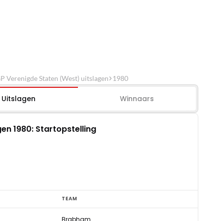
P Verenigde Staten (West) uitslagen
1980
Uitslagen
Winnaars
en 1980: Startopstelling
TEAM
Brabham