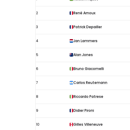
Verenigde
Staten
2
René Arnoux
(West)
uitslagen
3
Patrick Depailler
1980:
4
Jan Lammers
Startopstelling
5
Alan Jones
6
Bruno Giacomelli
7
Carlos Reutemann
8
Riccardo Patrese
9
Didier Pironi
10
Gilles Villeneuve