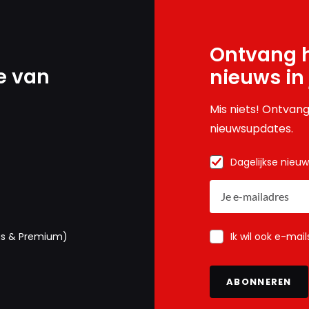
Ontvang h
e van
nieuws in
Mis niets! Ontvang
nieuwsupdates.
Dagelijkse nieu
Ik wil ook e-mai
us & Premium)
ABONNEREN