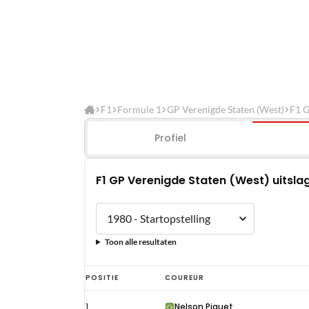
F1
Formule 1
GP Verenigde Staten (West)
F1 G
Profiel
F1 GP Verenigde Staten (West) uitslag
Toon alle resultaten
F1
POSITIE
COUREUR
GP
1
Nelson Piquet