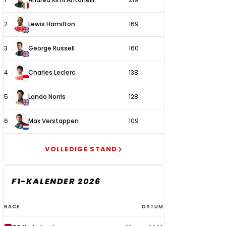
coureurs
2
Lewis Hamilton
169
3
George Russell
160
4
Charles Leclerc
138
5
Lando Norris
128
6
Max Verstappen
109
VOLLEDIGE STAND
F1-KALENDER 2026
F1-
RACE
DATUM
kalender