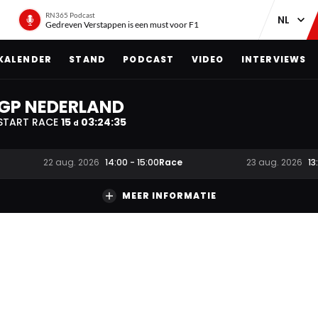
RN365 Podcast
Gedreven Verstappen is een must voor F1
KALENDER
STAND
PODCAST
VIDEO
INTERVIEWS
GP NEDERLAND
START RACE
15
03
:
24
:
34
d
Race
22 aug. 2026
14:00
-
15:00
23 aug. 2026
13
MEER INFORMATIE