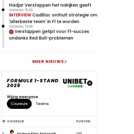
Hadjar Verstappen het nakijken geeft
Gisteren, 15:25
INTERVIEW
Cadillac onthult strategie om
'allerbeste team' in F1 te worden
Gisteren, 14:45
Verstappen getipt voor F1-succes
ondanks Red Bull-problemen
MEER NIEUWS
FORMULE 1-STAND
2026
Wijzig weergave
Coureurs
Teams
Top
#
COUREUR
PUNTEN
6
1
Andrea Kimi Antonelli
219