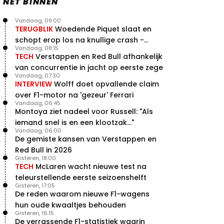
NET BINNEN
Vandaag, 09:00
TERUGBLIK
Woedende Piquet slaat en
schopt erop los na knullige crash -
Vandaag, 08:15
terugblik
TECH
Verstappen en Red Bull afhankelijk
van concurrentie in jacht op eerste zege
Vandaag, 07:30
INTERVIEW
Wolff doet opvallende claim
over F1-motor na 'gezeur' Ferrari
Vandaag, 06:45
Montoya ziet nadeel voor Russell: "Als
iemand snel is en een klootzak..."
Vandaag, 06:00
De gemiste kansen van Verstappen en
Red Bull in 2026
Gisteren, 18:00
TECH
McLaren wacht nieuwe test na
teleurstellende eerste seizoenshelft
Gisteren, 17:05
De reden waarom nieuwe F1-wagens
hun oude kwaaltjes behouden
Gisteren, 16:15
De verrassende F1-statistiek waarin