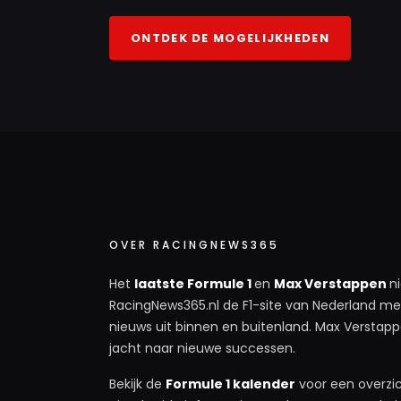
ONTDEK DE MOGELIJKHEDEN
OVER RACINGNEWS365
Het
laatste Formule 1
en
Max Verstappen
n
RacingNews365.nl de F1-site van Nederland met
nieuws uit binnen en buitenland. Max Verstappe
jacht naar nieuwe successen.
Bekijk de
Formule 1 kalender
voor een overzic