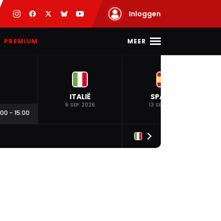
Inloggen
MEER
PREMIUM
ITALIË
SPANJE
6 SEP. 2026
13 SEP. 2026
:00
-
15:00