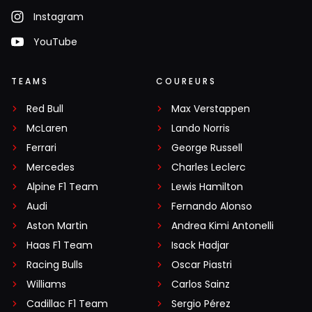
Instagram
YouTube
TEAMS
COUREURS
Red Bull
Max Verstappen
McLaren
Lando Norris
Ferrari
George Russell
Mercedes
Charles Leclerc
Alpine F1 Team
Lewis Hamilton
Audi
Fernando Alonso
Aston Martin
Andrea Kimi Antonelli
Haas F1 Team
Isack Hadjar
Racing Bulls
Oscar Piastri
Williams
Carlos Sainz
Cadillac F1 Team
Sergio Pérez