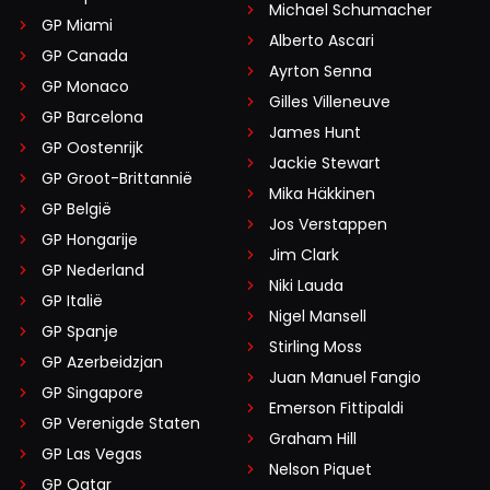
Michael Schumacher
GP Miami
Alberto Ascari
GP Canada
Ayrton Senna
GP Monaco
Gilles Villeneuve
GP Barcelona
James Hunt
GP Oostenrijk
Jackie Stewart
GP Groot-Brittannië
Mika Häkkinen
GP België
Jos Verstappen
GP Hongarije
Jim Clark
GP Nederland
Niki Lauda
GP Italië
Nigel Mansell
GP Spanje
Stirling Moss
GP Azerbeidzjan
Juan Manuel Fangio
GP Singapore
Emerson Fittipaldi
GP Verenigde Staten
Graham Hill
GP Las Vegas
Nelson Piquet
GP Qatar