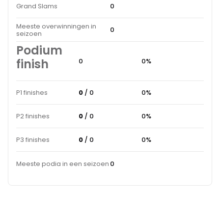
Grand Slams
0
Meeste overwinningen in
0
seizoen
Podium
finish
0
0%
P1 finishes
0
/ 0
0%
P2 finishes
0
/ 0
0%
P3 finishes
0
/ 0
0%
Meeste podia in een seizoen
0