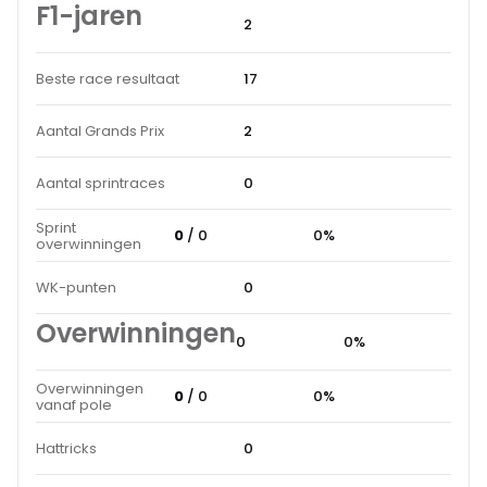
F1-jaren
2
Beste race resultaat
17
Aantal Grands Prix
2
Aantal sprintraces
0
Sprint
0
/ 0
0%
overwinningen
WK-punten
0
Overwinningen
0
0%
Overwinningen
0
/ 0
0%
vanaf pole
Hattricks
0