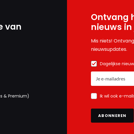
Ontvang h
e van
nieuws in
Mis niets! Ontvang
nieuwsupdates.
Dagelijkse nieu
Ik wil ook e-mai
us & Premium)
ABONNEREN