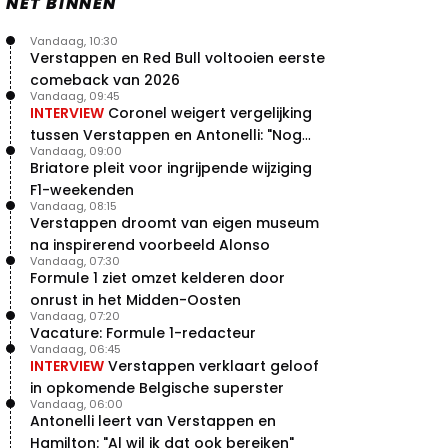
NET BINNEN
Vandaag, 10:30
Verstappen en Red Bull voltooien eerste
comeback van 2026
Vandaag, 09:45
INTERVIEW
Coronel weigert vergelijking
tussen Verstappen en Antonelli: "Nog
Vandaag, 09:00
niet dat niveau"
Briatore pleit voor ingrijpende wijziging
F1-weekenden
Vandaag, 08:15
Verstappen droomt van eigen museum
na inspirerend voorbeeld Alonso
Vandaag, 07:30
Formule 1 ziet omzet kelderen door
onrust in het Midden-Oosten
Vandaag, 07:20
Vacature: Formule 1-redacteur
Vandaag, 06:45
INTERVIEW
Verstappen verklaart geloof
in opkomende Belgische superster
Vandaag, 06:00
Antonelli leert van Verstappen en
Hamilton: "Al wil ik dat ook bereiken"