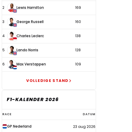
2
Lewis Hamilton
169
3
George Russell
160
4
Charles Leclerc
138
5
Lando Norris
128
6
Max Verstappen
109
VOLLEDIGE STAND
F1-KALENDER 2026
F1-
RACE
DATUM
kalender
GP Nederland
23 aug 2026
2026