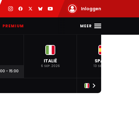
Inloggen
MEER
PREMIUM
ITALIË
SPANJE
6 SEP. 2026
13 SEP. 2026
:00
-
15:00