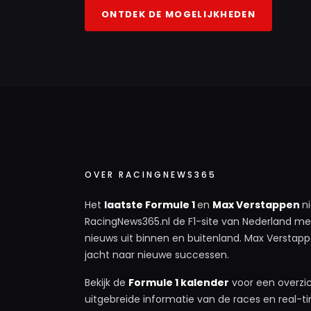
ONTDEK DE MOGELIJKHEDEN
OVER RACINGNEWS365
Het
laatste Formule 1
en
Max Verstappen
n
RacingNews365.nl de F1-site van Nederland met
nieuws uit binnen en buitenland. Max Verstappe
jacht naar nieuwe successen.
Bekijk de
Formule 1 kalender
voor een overzic
uitgebreide informatie van de races en real-tim