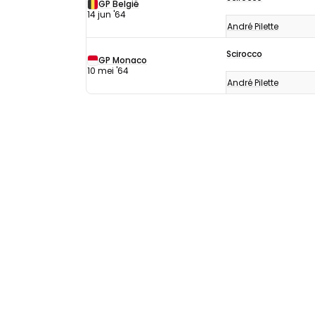
uitslagen
GP België
14 jun '64
1964
André Pilette
Scirocco
GP Monaco
10 mei '64
André Pilette