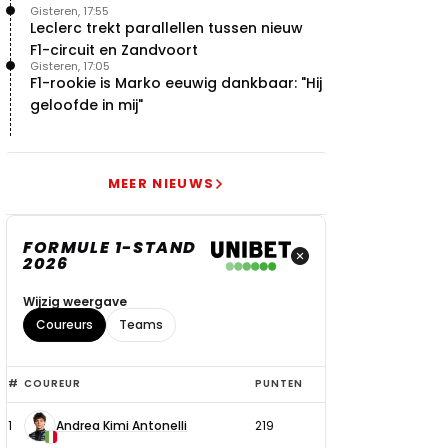
Gisteren, 17:55
Leclerc trekt parallellen tussen nieuw
F1-circuit en Zandvoort
Gisteren, 17:05
F1-rookie is Marko eeuwig dankbaar: "Hij
geloofde in mij"
MEER NIEUWS
FORMULE 1-STAND
2026
Wijzig weergave
Coureurs
Teams
Top
#
COUREUR
PUNTEN
6
1
Andrea Kimi Antonelli
219
coureurs