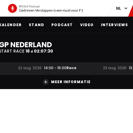
RN365 Podcast
Gedreven Verstappen is een must voor F1
KALENDER
STAND
PODCAST
VIDEO
INTERVIEWS
GP NEDERLAND
START RACE
16
02
:
07
:
30
d
Race
22 aug. 2026
14:00
-
15:00
23 aug. 2026
13
MEER INFORMATIE