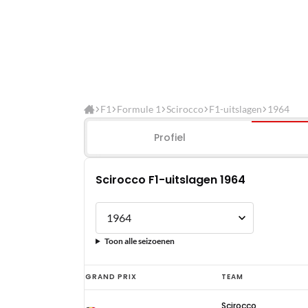
F1
Formule 1
Scirocco
F1-uitslagen
1964
Profiel
Scirocco F1-uitslagen 1964
Toon alle seizoenen
Scirocco
GRAND PRIX
TEAM
F1-
Scirocco