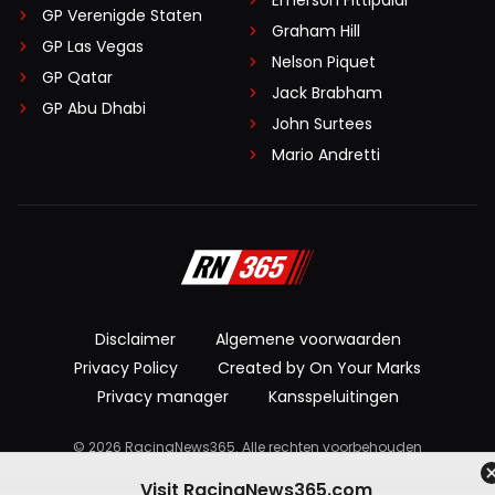
Emerson Fittipaldi
GP Verenigde Staten
Graham Hill
GP Las Vegas
Nelson Piquet
GP Qatar
Jack Brabham
GP Abu Dhabi
John Surtees
Mario Andretti
Disclaimer
Algemene voorwaarden
Privacy Policy
Created by On Your Marks
Privacy manager
Kansspeluitingen
© 2026 RacingNews365. Alle rechten voorbehouden
Visit RacingNews365.com