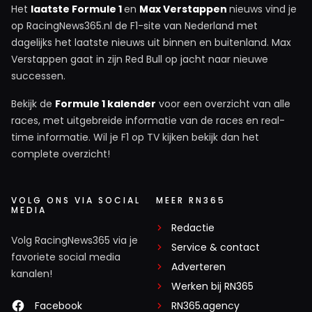
Het
laatste Formule 1
en
Max Verstappen
nieuws vind je
op RacingNews365.nl de F1-site van Nederland met
dagelijks het laatste nieuws uit binnen en buitenland. Max
Verstappen gaat in zijn Red Bull op jacht naar nieuwe
successen.
Bekijk de
Formule 1 kalender
voor een overzicht van alle
races, met uitgebreide informatie van de races en real-
time informatie. Wil je F1 op TV kijken bekijk dan het
complete overzicht!
VOLG ONS VIA SOCIAL
MEER RN365
MEDIA
Redactie
Volg RacingNews365 via je
Service & contact
favoriete social media
Adverteren
kanalen!
Werken bij RN365
Facebook
RN365.agency