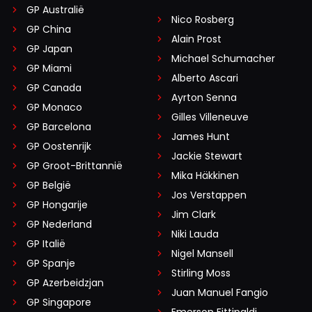
GP Australië
Nico Rosberg
GP China
Alain Prost
GP Japan
Michael Schumacher
GP Miami
Alberto Ascari
GP Canada
Ayrton Senna
GP Monaco
Gilles Villeneuve
GP Barcelona
James Hunt
GP Oostenrijk
Jackie Stewart
GP Groot-Brittannië
Mika Häkkinen
GP België
Jos Verstappen
GP Hongarije
Jim Clark
GP Nederland
Niki Lauda
GP Italië
Nigel Mansell
GP Spanje
Stirling Moss
GP Azerbeidzjan
Juan Manuel Fangio
GP Singapore