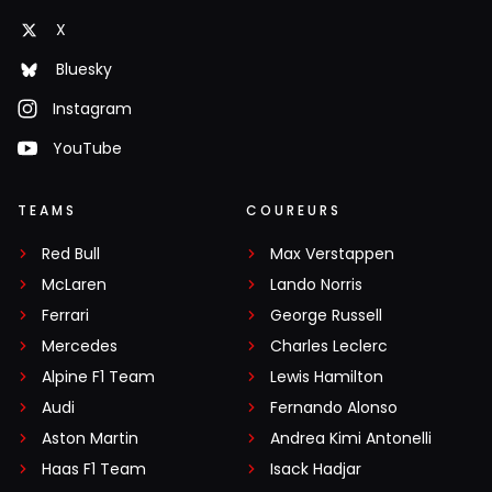
X
Bluesky
Instagram
YouTube
TEAMS
COUREURS
Red Bull
Max Verstappen
McLaren
Lando Norris
Ferrari
George Russell
Mercedes
Charles Leclerc
Alpine F1 Team
Lewis Hamilton
Audi
Fernando Alonso
Aston Martin
Andrea Kimi Antonelli
Haas F1 Team
Isack Hadjar