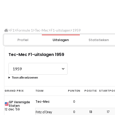
F1
Formule 1
Tec-Mec
F1-uitslagen
1959
Profiel
Uitslagen
Statistieken
Tec-Mec F1-uitslagen 1959
Toon alle seizoenen
Tec-
GRAND PRIX
TEAM
PUNTEN
POSITIE
STARTPO
Mec
Tec-Mec
0
GP Verenigde
F1-
Staten
12 dec '59
uitslagen
0
13
17
Fritz d'Orey