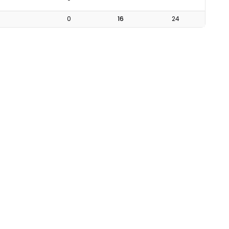
0
16
24