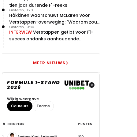
tien jaar durende F1-reeks
Gisteren, 11:20
Häkkinen waarschuwt McLaren voor
Verstappen-overweging: "Waarom zou
Gisteren, 10:30
je?"
INTERVIEW
Verstappen getipt voor F1-
succes ondanks aanhoudende
problemen
MEER NIEUWS
FORMULE 1-STAND
2026
Wijzig weergave
Coureurs
Teams
Top
#
COUREUR
PUNTEN
6
1
Andrea Kimi Antonelli
219