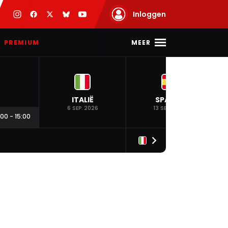
Inloggen
MEER
PREMIUM
ITALIË
SPANJE
6 SEP. 2026
13 SEP. 2026
:00
-
15:00