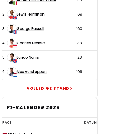
coureurs
2
Lewis Hamilton
169
3
George Russell
160
4
Charles Leclerc
138
5
Lando Norris
128
6
Max Verstappen
109
VOLLEDIGE STAND
F1-KALENDER 2026
F1-
RACE
DATUM
kalender