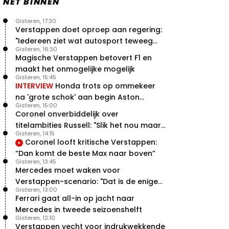
NET BINNEN
Gisteren, 17:30
Verstappen doet oproep aan regering:
"Iedereen ziet wat autosport teweeg
Gisteren, 16:30
brengt"
Magische Verstappen betovert F1 en
maakt het onmogelijke mogelijk
Gisteren, 15:45
INTERVIEW
Honda trots op ommekeer
na 'grote schok' aan begin Aston
Gisteren, 15:00
Martin-avontuur
Coronel onverbiddelijk over
titelambities Russell: "Slik het nou maar
Gisteren, 14:15
gewoon"
Coronel looft kritische Verstappen:
“Dan komt de beste Max naar boven”
Gisteren, 13:45
Mercedes moet waken voor
Verstappen-scenario: "Dat is de enige
Gisteren, 13:00
manier"
Ferrari gaat all-in op jacht naar
Mercedes in tweede seizoenshelft
Gisteren, 12:10
Verstappen vecht voor indrukwekkende