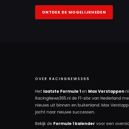
ONTDEK DE MOGELIJKHEDEN
OVER RACINGNEWS365
Het
laatste Formule 1
en
Max Verstappen
n
RacingNews365.nl de F1-site van Nederland met
nieuws uit binnen en buitenland. Max Verstappe
jacht naar nieuwe successen.
Bekijk de
Formule 1 kalender
voor een overzic