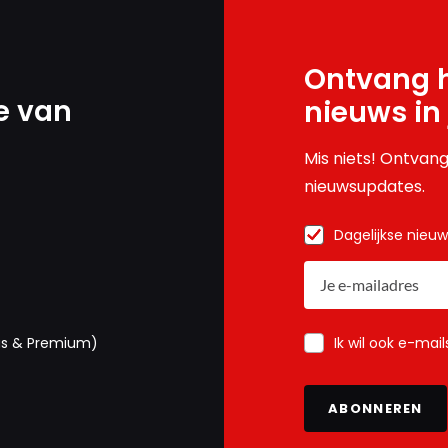
Ontvang h
e van
nieuws in
Mis niets! Ontvang
nieuwsupdates.
Dagelijkse nieu
Ik wil ook e-mai
us & Premium)
ABONNEREN