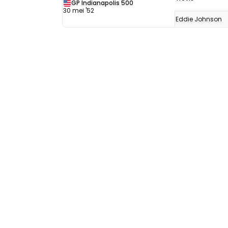
uitslagen
GP Indianapolis 500
30 mei '52
1952
Eddie Johnson