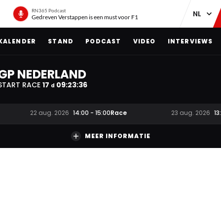
RN365 Podcast
Gedreven Verstappen is een must voor F1
KALENDER
STAND
PODCAST
VIDEO
INTERVIEWS
GP NEDERLAND
START RACE
17
09
:
23
:
35
d
Race
22 aug. 2026
14:00
-
15:00
23 aug. 2026
13
MEER INFORMATIE