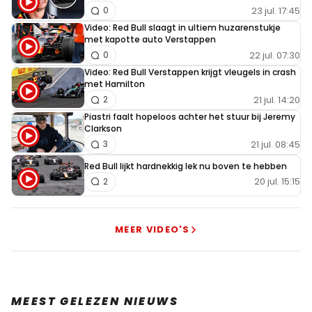
23 jul. 17:45
0
Video: Red Bull slaagt in ultiem huzarenstukje
met kapotte auto Verstappen
22 jul. 07:30
0
Video: Red Bull Verstappen krijgt vleugels in crash
met Hamilton
21 jul. 14:20
2
Piastri faalt hopeloos achter het stuur bij Jeremy
Clarkson
21 jul. 08:45
3
Red Bull lijkt hardnekkig lek nu boven te hebben
20 jul. 15:15
2
MEER VIDEO'S
MEEST GELEZEN NIEUWS