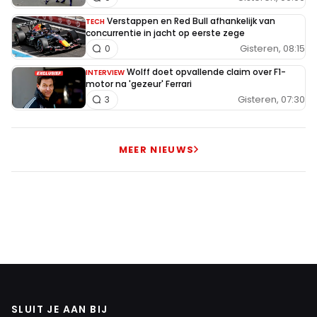
Verstappen en Red Bull afhankelijk van
TECH
concurrentie in jacht op eerste zege
Gisteren, 08:15
0
Wolff doet opvallende claim over F1-
INTERVIEW
motor na 'gezeur' Ferrari
Gisteren, 07:30
3
MEER NIEUWS
SLUIT JE AAN BIJ