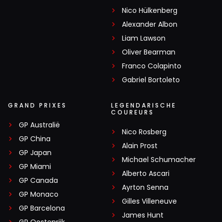
Nico Hülkenberg
Alexander Albon
Liam Lawson
Oliver Bearman
Franco Colapinto
Gabriel Bortoleto
GRAND PRIXES
LEGENDARISCHE
COUREURS
GP Australië
Nico Rosberg
GP China
Alain Prost
GP Japan
Michael Schumacher
GP Miami
Alberto Ascari
GP Canada
Ayrton Senna
GP Monaco
Gilles Villeneuve
GP Barcelona
James Hunt
GP Oostenrijk