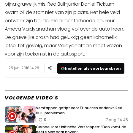
bijna gruwelijk mis. Red Bull-junior Daniel Ticktum
kwam bij de start niet van zijn plaats. Het hele veld
ontweek zijn bolide, maar achterhoede coureur
Ameya Vaidyanathan vloog vol over de auto heen.
De gruwelijke crash had gelukkig geen lichamelijk
letsel tot gevolg, maar Vaidyanathan moet vrezen
voor zijn toekomst in de autosport.
25 juni 2018 14:28
Instellen als voorkeursbron
VOLGENDE VIDEO'S
Verstappen getipt voor F1-succes ondanks Red
Bull-problemen
7 aug. 14:45
0
Coronel looft kritische Verstappen: “Dan komt de
beste Max naar boven”