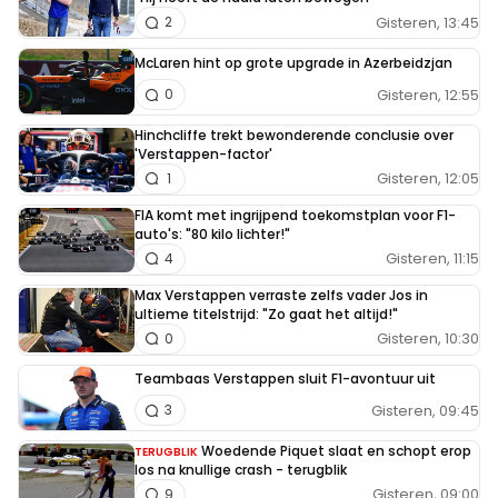
Gisteren, 13:45
2
McLaren hint op grote upgrade in Azerbeidzjan
Gisteren, 12:55
0
Hinchcliffe trekt bewonderende conclusie over
'Verstappen-factor'
Gisteren, 12:05
1
FIA komt met ingrijpend toekomstplan voor F1-
auto's: "80 kilo lichter!"
Gisteren, 11:15
4
Max Verstappen verraste zelfs vader Jos in
ultieme titelstrijd: "Zo gaat het altijd!"
Gisteren, 10:30
0
Teambaas Verstappen sluit F1-avontuur uit
Gisteren, 09:45
3
Woedende Piquet slaat en schopt erop
TERUGBLIK
los na knullige crash - terugblik
Gisteren, 09:00
9