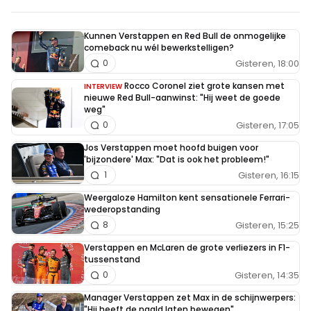
Kunnen Verstappen en Red Bull de onmogelijke
comeback nu wél bewerkstelligen?
Gisteren, 18:00
0
Rocco Coronel ziet grote kansen met
INTERVIEW
nieuwe Red Bull-aanwinst: "Hij weet de goede
weg"
Gisteren, 17:05
0
Jos Verstappen moet hoofd buigen voor
'bijzondere' Max: "Dat is ook het probleem!"
Gisteren, 16:15
1
Weergaloze Hamilton kent sensationele Ferrari-
wederopstanding
Gisteren, 15:25
8
Verstappen en McLaren de grote verliezers in F1-
tussenstand
Gisteren, 14:35
0
Manager Verstappen zet Max in de schijnwerpers:
"Hij heeft de naald laten bewegen"