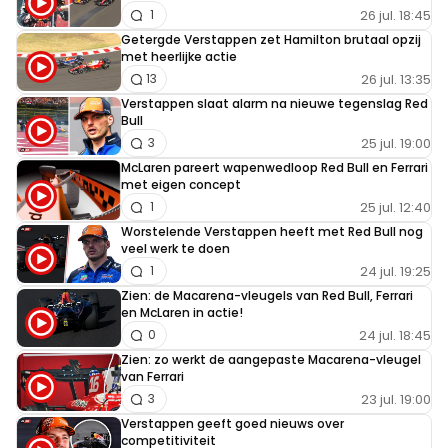
26 jul. 18:45
1
Getergde Verstappen zet Hamilton brutaal opzij
met heerlijke actie
26 jul. 13:35
13
Verstappen slaat alarm na nieuwe tegenslag Red
Bull
25 jul. 19:00
3
McLaren pareert wapenwedloop Red Bull en Ferrari
met eigen concept
25 jul. 12:40
1
Worstelende Verstappen heeft met Red Bull nog
veel werk te doen
24 jul. 19:25
1
Zien: de Macarena-vleugels van Red Bull, Ferrari
en McLaren in actie!
24 jul. 18:45
0
Zien: zo werkt de aangepaste Macarena-vleugel
van Ferrari
23 jul. 19:00
3
Verstappen geeft goed nieuws over
competitiviteit