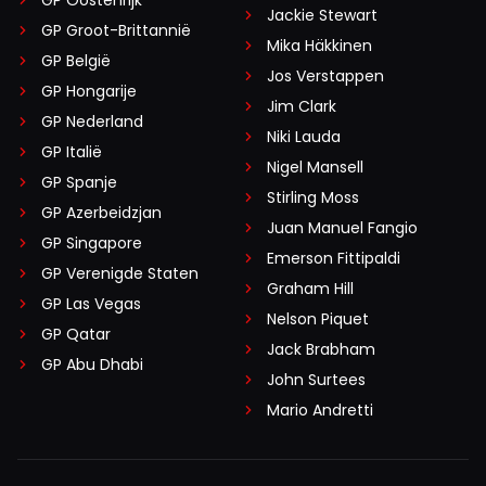
Jackie Stewart
GP Groot-Brittannië
Mika Häkkinen
GP België
Jos Verstappen
GP Hongarije
Jim Clark
GP Nederland
Niki Lauda
GP Italië
Nigel Mansell
GP Spanje
Stirling Moss
GP Azerbeidzjan
Juan Manuel Fangio
GP Singapore
Emerson Fittipaldi
GP Verenigde Staten
Graham Hill
GP Las Vegas
Nelson Piquet
GP Qatar
Jack Brabham
GP Abu Dhabi
John Surtees
Mario Andretti