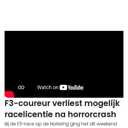
F3-coureur verliest mogelijk
racelicentie na horrorcrash
Bij de F3-race op de Norisring ging het dit weekend