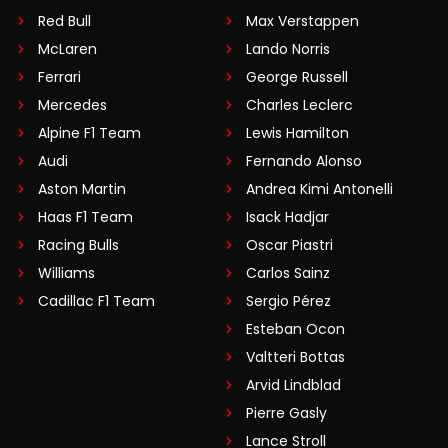
Red Bull
Max Verstappen
McLaren
Lando Norris
Ferrari
George Russell
Mercedes
Charles Leclerc
Alpine F1 Team
Lewis Hamilton
Audi
Fernando Alonso
Aston Martin
Andrea Kimi Antonelli
Haas F1 Team
Isack Hadjar
Racing Bulls
Oscar Piastri
Williams
Carlos Sainz
Cadillac F1 Team
Sergio Pérez
Esteban Ocon
Valtteri Bottas
Arvid Lindblad
Pierre Gasly
Lance Stroll