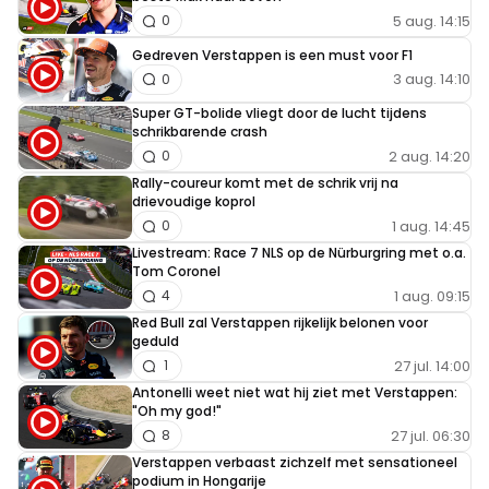
5 aug. 14:15
0
Gedreven Verstappen is een must voor F1
3 aug. 14:10
0
Super GT-bolide vliegt door de lucht tijdens
schrikbarende crash
2 aug. 14:20
0
Rally-coureur komt met de schrik vrij na
drievoudige koprol
1 aug. 14:45
0
Livestream: Race 7 NLS op de Nürburgring met o.a.
Tom Coronel
1 aug. 09:15
4
Red Bull zal Verstappen rijkelijk belonen voor
geduld
27 jul. 14:00
1
Antonelli weet niet wat hij ziet met Verstappen:
"Oh my god!"
27 jul. 06:30
8
Verstappen verbaast zichzelf met sensationeel
podium in Hongarije