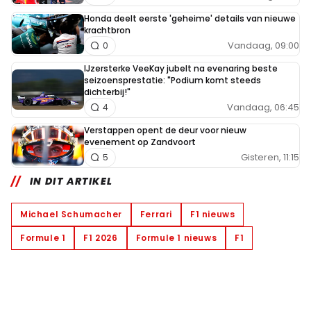
Honda deelt eerste 'geheime' details van nieuwe
krachtbron
Vandaag, 09:00
0
IJzersterke VeeKay jubelt na evenaring beste
seizoensprestatie: "Podium komt steeds
dichterbij!"
Vandaag, 06:45
4
Verstappen opent de deur voor nieuw
evenement op Zandvoort
Gisteren, 11:15
5
IN DIT ARTIKEL
Michael Schumacher
Ferrari
F1 nieuws
Formule 1
F1 2026
Formule 1 nieuws
F1