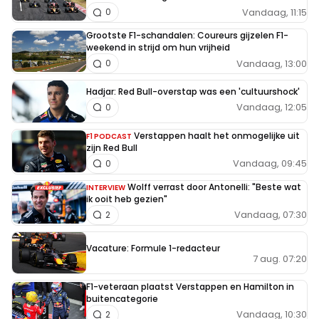
Vandaag, 11:15
0
Grootste F1-schandalen: Coureurs gijzelen F1-
weekend in strijd om hun vrijheid
Vandaag, 13:00
0
Hadjar: Red Bull-overstap was een 'cultuurshock'
Vandaag, 12:05
0
Verstappen haalt het onmogelijke uit
F1 PODCAST
zijn Red Bull
Vandaag, 09:45
0
Wolff verrast door Antonelli: "Beste wat
INTERVIEW
ik ooit heb gezien"
Vandaag, 07:30
2
Vacature: Formule 1-redacteur
7 aug. 07:20
F1-veteraan plaatst Verstappen en Hamilton in
buitencategorie
Vandaag, 10:30
2