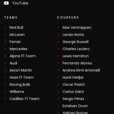
YouTube
TEAMS
COUREURS
Red Bull
Max Verstappen
McLaren
Lando Norris
Ferrari
George Russell
Mercedes
Charles Leclerc
Alpine F1 Team
Lewis Hamilton
Audi
Fernando Alonso
Aston Martin
Andrea Kimi Antonelli
Haas F1 Team
Isack Hadjar
Racing Bulls
Oscar Piastri
Williams
Carlos Sainz
Cadillac F1 Team
Sergio Pérez
Esteban Ocon
Valtteri Bottas