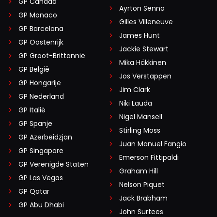
GP Canada
Ayrton Senna
GP Monaco
Gilles Villeneuve
GP Barcelona
James Hunt
GP Oostenrijk
Jackie Stewart
GP Groot-Brittannië
Mika Häkkinen
GP België
Jos Verstappen
GP Hongarije
Jim Clark
GP Nederland
Niki Lauda
GP Italië
Nigel Mansell
GP Spanje
Stirling Moss
GP Azerbeidzjan
Juan Manuel Fangio
GP Singapore
Emerson Fittipaldi
GP Verenigde Staten
Graham Hill
GP Las Vegas
Nelson Piquet
GP Qatar
Jack Brabham
GP Abu Dhabi
John Surtees