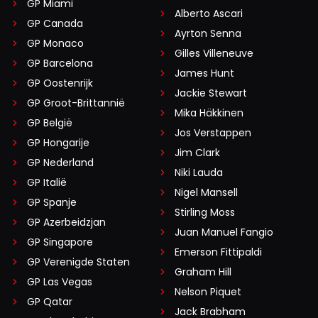
GP Miami
Alberto Ascari
GP Canada
Ayrton Senna
GP Monaco
Gilles Villeneuve
GP Barcelona
James Hunt
GP Oostenrijk
Jackie Stewart
GP Groot-Brittannië
Mika Häkkinen
GP België
Jos Verstappen
GP Hongarije
Jim Clark
GP Nederland
Niki Lauda
GP Italië
Nigel Mansell
GP Spanje
Stirling Moss
GP Azerbeidzjan
Juan Manuel Fangio
GP Singapore
Emerson Fittipaldi
GP Verenigde Staten
Graham Hill
GP Las Vegas
Nelson Piquet
GP Qatar
Jack Brabham