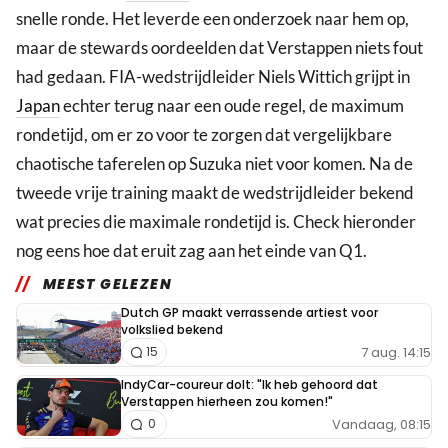
snelle ronde. Het leverde een onderzoek naar hem op,
maar de stewards oordeelden dat Verstappen niets fout
had gedaan. FIA-wedstrijdleider Niels Wittich grijpt in
Japan
echter terug naar een oude regel, de maximum
rondetijd, om er zo voor te zorgen dat vergelijkbare
chaotische taferelen op Suzuka niet voor komen. Na de
tweede vrije training maakt de wedstrijdleider bekend
wat precies die maximale rondetijd is. Check hieronder
nog eens hoe dat eruit zag aan het einde van Q1.
MEEST GELEZEN
Dutch GP maakt verrassende artiest voor
volkslied bekend
7 aug. 14:15
15
IndyCar-coureur dolt: "Ik heb gehoord dat
Verstappen hierheen zou komen!"
Vandaag, 08:15
0