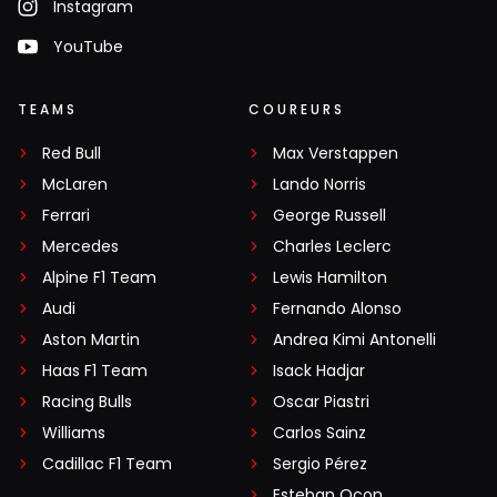
Instagram
YouTube
TEAMS
COUREURS
Red Bull
Max Verstappen
McLaren
Lando Norris
Ferrari
George Russell
Mercedes
Charles Leclerc
Alpine F1 Team
Lewis Hamilton
Audi
Fernando Alonso
Aston Martin
Andrea Kimi Antonelli
Haas F1 Team
Isack Hadjar
Racing Bulls
Oscar Piastri
Williams
Carlos Sainz
Cadillac F1 Team
Sergio Pérez
Esteban Ocon