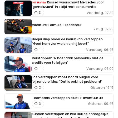
Russell waarschuwt Mercedes voor
INTERVIEW
'gemakzucht' in strijd met concurrentie
Vandaag, 07:30
3
Vacature: Formule 1-redacteur
7 aug. 07:20
Hadjar diep onder de indruk van Verstappen:
"Geef hem vier wielen en hij levert"
Vandaag, 06:45
1
Verstappen: "Ik hoef daar persoonlijk niet de
credits voor te krijgen"
Vandaag, 06:00
1
Jos Verstappen moet hoofd buigen voor
'bijzondere' Max: "Dat is ook het probleem!"
Gisteren, 16:15
2
Teambaas Verstappen sluit F1-avontuur uit
Gisteren, 09:45
3
Kunnen Verstappen en Red Bull de onmogelijke