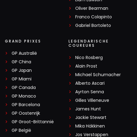
Oliver Bearman
Franco Colapinto
Gabriel Bortoleto
GRAND PRIXES
LEGENDARISCHE
COUREURS
GP Australië
Nico Rosberg
GP China
Alain Prost
GP Japan
Michael Schumacher
GP Miami
Alberto Ascari
GP Canada
Ayrton Senna
GP Monaco
Gilles Villeneuve
GP Barcelona
James Hunt
GP Oostenrijk
Jackie Stewart
GP Groot-Brittannië
Mika Häkkinen
GP België
Jos Verstappen