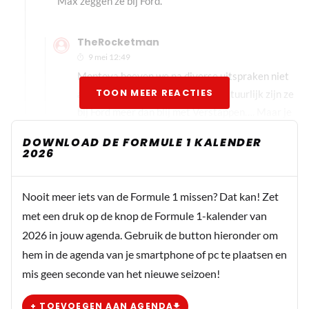
Max zeggen ze bij Ford.
TheRocketman
9 mei 12:49
Montoya hoeven we na diverse uitspraken niet
TOON MEER REACTIES
al te serieus meer te nemen, en natuurlijk zijn ze
bij Ford meer dan blij met Verstappen…. Maar je
kan het ook zo lezen dat ze bij Ford nu
DOWNLOAD DE FORMULE 1 KALENDER
daadwerkelijk alles uit de kast gaan halen om
2026
Max in een auto van hun makelij te laten rijden,
omdat ze (binnenskamers) niet zo blij zijn dat hij
Nooit meer iets van de Formule 1 missen? Dat kan! Zet
dat nu in een Mercedes doet 🤷🏻
met een druk op de knop de Formule 1-kalender van
2026 in jouw agenda. Gebruik de button hieronder om
hem in de agenda van je smartphone of pc te plaatsen en
TheRocketman
mis geen seconde van het nieuwe seizoen!
9 mei 08:44
Klinkt als een logische en uitdagende stap voor beide. Ik
+ TOEVOEGEN AAN AGENDA
riep van de week dat als ze bij Ford echt geïnteresseerd