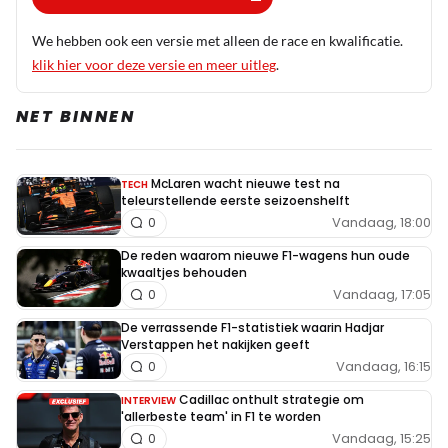
zijn om Max in hun merk te laten rijden, ze hem “an offer
We hebben ook een versie met alleen de race en kwalificatie.
he can’t refuse” moeten maken… hij lijkt in de maak, en
klik hier voor deze versie en meer uitleg
.
dat doen ze goed 👍
NET BINNEN
AndaleeAriba
9 mei 12:19
McLaren wacht nieuwe test na
TECH
teleurstellende eerste seizoenshelft
Als ze het niet snel voor elkaar krijgen binnen de F1 om
Vandaag, 18:00
0
de wagen weer optimaal overal in het rond te laten rijden.
De reden waarom nieuwe F1-wagens hun oude
Dan zijn er genoeg interessante mogelijkheden voor Max
kwaaltjes behouden
Verstappen om met zijn raceteam in te duiken. Denk dat
Vandaag, 17:05
0
werkelijk alle auto fabrikanten voor hem in de rij staan en
De verrassende F1-statistiek waarin Hadjar
met hele mooie uitdagingen en financiële vergoedingen
Verstappen het nakijken geeft
komen. Uiteraard is Max Verstappen geïnteresseerd in
Vandaag, 16:15
0
Ford zijn Hypercar en gezien hun samenwerking nu bij
Cadillac onthult strategie om
INTERVIEW
Red Bull daarmee in gesprek met Ford. Maar zijn keuze
'allerbeste team' in F1 te worden
Vandaag, 15:25
0
zal vooral gebaseerd zijn op welke Hypercar inclusief