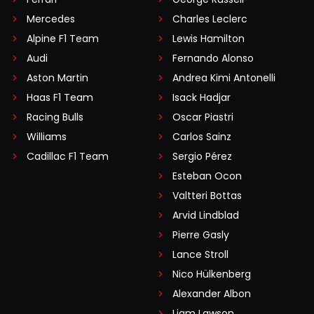
Mercedes
Charles Leclerc
Alpine F1 Team
Lewis Hamilton
Audi
Fernando Alonso
Aston Martin
Andrea Kimi Antonelli
Haas F1 Team
Isack Hadjar
Racing Bulls
Oscar Piastri
Williams
Carlos Sainz
Cadillac F1 Team
Sergio Pérez
Esteban Ocon
Valtteri Bottas
Arvid Lindblad
Pierre Gasly
Lance Stroll
Nico Hülkenberg
Alexander Albon
Liam Lawson