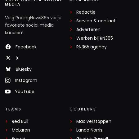
MEDIA
Redactie
Volg RacingNews365 via je
Service & contact
favoriete social media
Adverteren
kanalen!
Werken bij RN365
Facebook
RN365.agency
X
Bluesky
Instagram
YouTube
TEAMS
COUREURS
Red Bull
Max Verstappen
McLaren
Lando Norris
Ferrari
George Russell