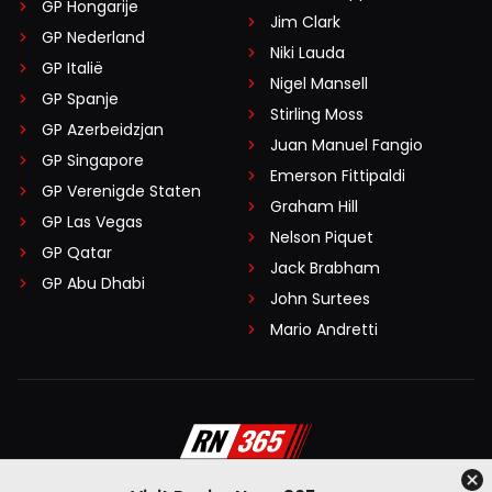
GP Hongarije
Jim Clark
GP Nederland
Niki Lauda
GP Italië
Nigel Mansell
GP Spanje
Stirling Moss
GP Azerbeidzjan
Juan Manuel Fangio
GP Singapore
Emerson Fittipaldi
GP Verenigde Staten
Graham Hill
GP Las Vegas
Nelson Piquet
GP Qatar
Jack Brabham
GP Abu Dhabi
John Surtees
Mario Andretti