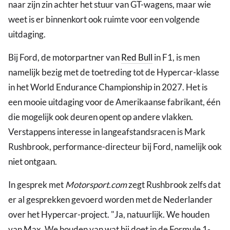
naar zijn zin achter het stuur van GT-wagens, maar wie
weet is er binnenkort ook ruimte voor een volgende
uitdaging.
Bij Ford, de motorpartner van
Red Bull
in F1, is men
namelijk bezig met de toetreding tot de Hypercar-klasse
in het World Endurance Championship in 2027. Het is
een mooie uitdaging voor de Amerikaanse fabrikant, één
die mogelijk ook deuren opent op andere vlakken.
Verstappens interesse in langeafstandsracen is Mark
Rushbrook, performance-directeur bij Ford, namelijk ook
niet ontgaan.
In gesprek met
Motorsport.com
zegt Rushbrook zelfs dat
er al gesprekken gevoerd worden met de Nederlander
over het Hypercar-project. "Ja, natuurlijk. We houden
van Max. We houden van wat hij doet in de Formule 1-