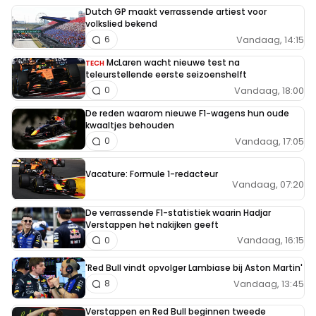
Dutch GP maakt verrassende artiest voor
volkslied bekend
Vandaag, 14:15
6
McLaren wacht nieuwe test na
TECH
teleurstellende eerste seizoenshelft
Vandaag, 18:00
0
De reden waarom nieuwe F1-wagens hun oude
kwaaltjes behouden
Vandaag, 17:05
0
Vacature: Formule 1-redacteur
Vandaag, 07:20
De verrassende F1-statistiek waarin Hadjar
Verstappen het nakijken geeft
Vandaag, 16:15
0
'Red Bull vindt opvolger Lambiase bij Aston Martin'
Vandaag, 13:45
8
Verstappen en Red Bull beginnen tweede