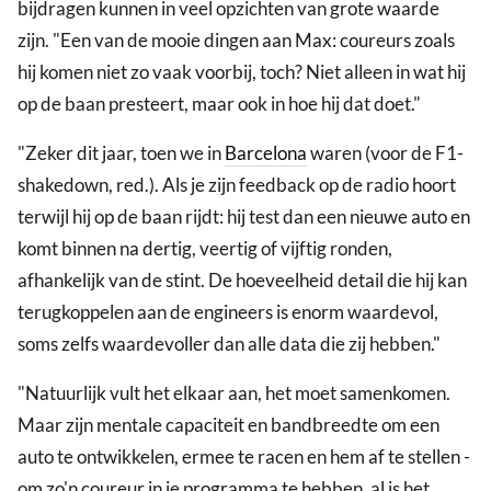
bijdragen kunnen in veel opzichten van grote waarde
zijn. "Een van de mooie dingen aan Max: coureurs zoals
hij komen niet zo vaak voorbij, toch? Niet alleen in wat hij
op de baan presteert, maar ook in hoe hij dat doet."
"Zeker dit jaar, toen we in
Barcelona
waren (voor de F1-
shakedown, red.). Als je zijn feedback op de radio hoort
terwijl hij op de baan rijdt: hij test dan een nieuwe auto en
komt binnen na dertig, veertig of vijftig ronden,
afhankelijk van de stint. De hoeveelheid detail die hij kan
terugkoppelen aan de engineers is enorm waardevol,
soms zelfs waardevoller dan alle data die zij hebben."
"Natuurlijk vult het elkaar aan, het moet samenkomen.
Maar zijn mentale capaciteit en bandbreedte om een
auto te ontwikkelen, ermee te racen en hem af te stellen -
om zo'n coureur in je programma te hebben, al is het