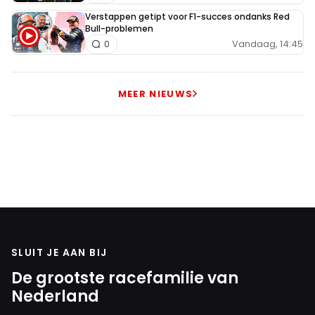
ondersteuning het beste eruit springt. Gelukkig is Ford
Verstappen getipt voor F1-succes ondanks Red
Bull-problemen
hierin een hele serieuze speler geworden. Maar de Toyota
Vandaag, 14:45
0
GR010 Hybrid is nu de absolute top!
MEER NIEUWS
Meepraten? Dat kan! Je hoeft je alleen maar aan te
melden met een RN365-account.
INLOGGEN
AANMELDEN
SLUIT JE AAN BIJ
De grootste racefamilie van
Nederland