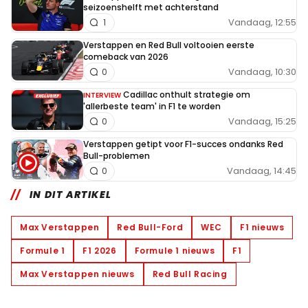
seizoenshelft met achterstand
Vandaag, 12:55
1
Verstappen en Red Bull voltooien eerste
comeback van 2026
Vandaag, 10:30
0
Cadillac onthult strategie om
INTERVIEW
'allerbeste team' in F1 te worden
Vandaag, 15:25
0
Verstappen getipt voor F1-succes ondanks Red
Bull-problemen
Vandaag, 14:45
0
IN DIT ARTIKEL
Max Verstappen
Red Bull-Ford
WEC
F1 nieuws
Formule 1
F1 2026
Formule 1 nieuws
F1
Max Verstappen nieuws
Red Bull Racing