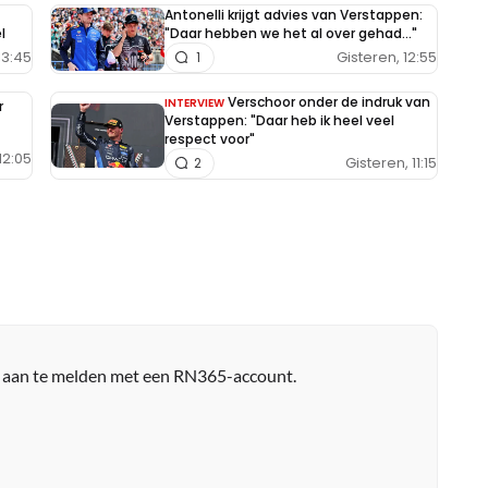
Antonelli krijgt advies van Verstappen:
l
"Daar hebben we het al over gehad..."
13:45
Gisteren, 12:55
1
Verschoor onder de indruk van
INTERVIEW
r
Verstappen: "Daar heb ik heel veel
respect voor"
12:05
Gisteren, 11:15
2
r aan te melden met een RN365-account.