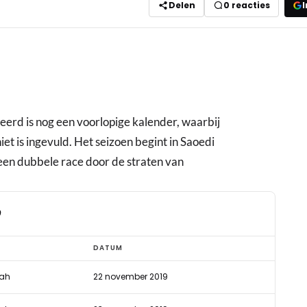
Delen
0
reacties
I
erd is nog een voorlopige kalender, waarbij
et is ingevuld. Het seizoen begint in Saoedi
een dubbele race door de straten van
0
DATUM
yah
22 november 2019