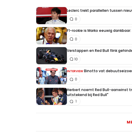
Leclerc trekt parallellen tussen nie
0
F1-rookie is Marko eeuwig dankbaar: "
0
Verstappen en Red Bull flink gehind
10
Binotto vat debuutseizoen
INTERVIEW
0
Herbert noemt Red Bull-aanwinst tr
uitstekend bij Red Bull"
1
M