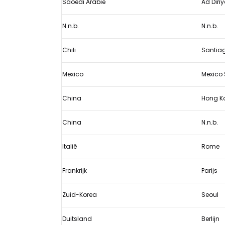
Saoedi Arabië
Ad Diri
2019/2020
N.n.b.
N.n.b.
Chili
Santia
Mexico
Mexico
China
Hong K
China
N.n.b.
Italië
Rome
Frankrijk
Parijs
Zuid-Korea
Seoul
Duitsland
Berlijn