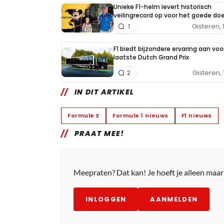
Unieke F1-helm levert historisch
veilingrecord op voor het goede doe
Gisteren, 
1
F1 biedt bijzondere ervaring aan voo
laatste Dutch Grand Prix
Gisteren, 
2
IN DIT ARTIKEL
Formule E
Formule 1 nieuws
F1 nieuws
PRAAT MEE!
Meepraten? Dat kan! Je hoeft je alleen maa
INLOGGEN
AANMELDEN