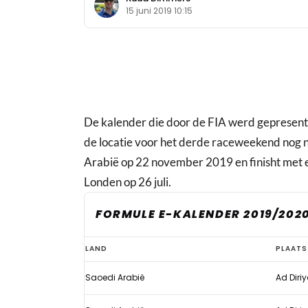
15 juni 2019 10:15
De kalender die door de FIA werd gepresente
de locatie voor het derde raceweekend nog ni
Arabië op 22 november 2019 en finisht met 
Londen op 26 juli.
FORMULE E-KALENDER 2019/202
Voorlopige
LAND
PLAATS
Formule
Saoedi Arabië
Ad Diri
E-
kalender