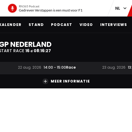
RN365 Podcast
Gedreven Verstappen is een must voor F1
KALENDER
STAND
PODCAST
VIDEO
INTERVIEWS
GP NEDERLAND
START RACE
16
08
:
16
:
27
d
Race
22 aug. 2026
14:00
-
15:00
23 aug. 2026
13
MEER INFORMATIE