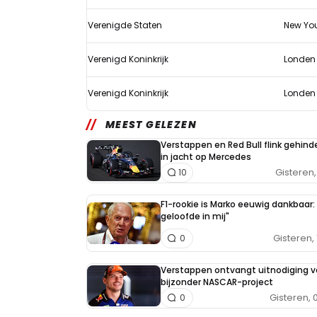
Verenigde Staten
New Yo
Verenigd Koninkrijk
Londen
Verenigd Koninkrijk
Londen
MEEST GELEZEN
Verstappen en Red Bull flink gehind
in jacht op Mercedes
Gisteren, 
10
F1-rookie is Marko eeuwig dankbaar: 
geloofde in mij"
Gisteren, 
0
Verstappen ontvangt uitnodiging v
bijzonder NASCAR-project
Gisteren, 
0