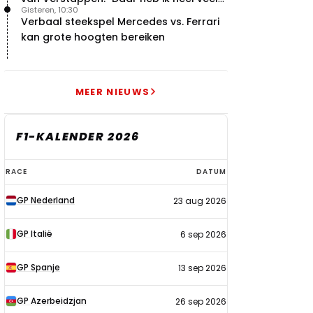
Gisteren, 10:30
respect voor"
Verbaal steekspel Mercedes vs. Ferrari
kan grote hoogten bereiken
MEER NIEUWS
F1-KALENDER 2026
F1-
RACE
DATUM
kalender
GP Nederland
23 aug 2026
2026
GP Italië
6 sep 2026
GP Spanje
13 sep 2026
GP Azerbeidzjan
26 sep 2026