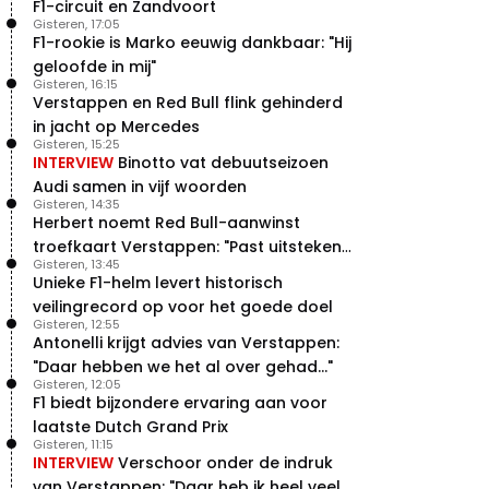
F1-circuit en Zandvoort
Gisteren, 17:05
F1-rookie is Marko eeuwig dankbaar: "Hij
geloofde in mij"
Gisteren, 16:15
Verstappen en Red Bull flink gehinderd
in jacht op Mercedes
Gisteren, 15:25
INTERVIEW
Binotto vat debuutseizoen
Audi samen in vijf woorden
Gisteren, 14:35
Herbert noemt Red Bull-aanwinst
troefkaart Verstappen: "Past uitstekend
Gisteren, 13:45
bij Red Bull"
Unieke F1-helm levert historisch
veilingrecord op voor het goede doel
Gisteren, 12:55
Antonelli krijgt advies van Verstappen:
"Daar hebben we het al over gehad..."
Gisteren, 12:05
F1 biedt bijzondere ervaring aan voor
laatste Dutch Grand Prix
Gisteren, 11:15
INTERVIEW
Verschoor onder de indruk
van Verstappen: "Daar heb ik heel veel