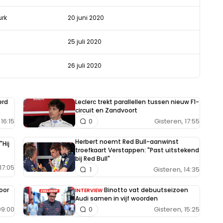
urk
20 juni 2020
25 juli 2020
26 juli 2020
erd
Leclerc trekt parallellen tussen nieuw F1-
circuit en Zandvoort
16:15
Gisteren, 17:55
0
Herbert noemt Red Bull-aanwinst
"Hij
troefkaart Verstappen: "Past uitstekend
bij Red Bull"
17:05
Gisteren, 14:35
1
oor
Binotto vat debuutseizoen
INTERVIEW
Audi samen in vijf woorden
09:00
Gisteren, 15:25
0