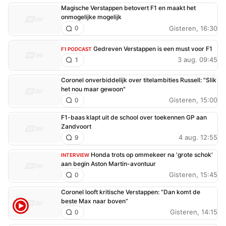
Magische Verstappen betovert F1 en maakt het
onmogelijke mogelijk
Gisteren, 16:30
0
Gedreven Verstappen is een must voor F1
F1 PODCAST
3 aug. 09:45
1
Coronel onverbiddelijk over titelambities Russell: "Slik
het nou maar gewoon"
Gisteren, 15:00
0
F1-baas klapt uit de school over toekennen GP aan
Zandvoort
4 aug. 12:55
9
Honda trots op ommekeer na 'grote schok'
INTERVIEW
aan begin Aston Martin-avontuur
Gisteren, 15:45
0
Coronel looft kritische Verstappen: “Dan komt de
beste Max naar boven”
Gisteren, 14:15
0