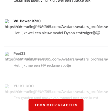
totaal niet boeit vind ik dit wel een strakke bak.
V8-Power R730
5 november 2025 13:40
Het lijkt wel een nieuw model Dyson stofzuiger😉🤣
Peet33
5 november 2025 16:14
Het lijkt me een FIA reclame spotje
YU-KI-GOO
6 november 2025 00:05
Een gouden rand maakt van rommel nog geen kunst.
TOON MEER REACTIES