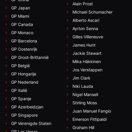
Alain Prost
GP Japan
Michael Schumacher
GP Miami
Alberto Ascari
GP Canada
Ayrton Senna
GP Monaco
Gilles Villeneuve
GP Barcelona
James Hunt
GP Oostenrijk
Jackie Stewart
GP Groot-Brittannië
Mika Häkkinen
GP België
Jos Verstappen
GP Hongarije
Jim Clark
GP Nederland
Niki Lauda
GP Italië
Nigel Mansell
GP Spanje
Stirling Moss
GP Azerbeidzjan
Juan Manuel Fangio
GP Singapore
Emerson Fittipaldi
GP Verenigde Staten
Graham Hill
GP Las Vegas