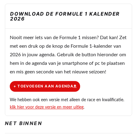
Den_DAF_trucker
DOWNLOAD DE FORMULE 1 KALENDER
6 november 2025 11:22
2026
Ik vind er niks aan. Ik mis iets. En dat is dat ze geen
vroem doen.
Nooit meer iets van de Formule 1 missen? Dat kan! Zet
met een druk op de knop de Formule 1-kalender van
2026 in jouw agenda. Gebruik de button hieronder om
Meepraten? Dat kan! Je hoeft je alleen maar aan te
hem in de agenda van je smartphone of pc te plaatsen
melden met een RN365-account.
en mis geen seconde van het nieuwe seizoen!
+ TOEVOEGEN AAN AGENDA
INLOGGEN
AANMELDEN
We hebben ook een versie met alleen de race en kwalificatie.
klik hier voor deze versie en meer uitleg
.
NET BINNEN