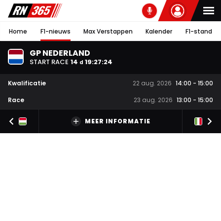
Home
F1-nieuws
Max Verstappen
Kalender
F1-stand
GP NEDERLAND
START RACE
14
19
:
27
:
23
d
Kwalificatie
22 aug. 2026
14:00
-
15:00
Race
23 aug. 2026
13:00
-
15:00
MEER INFORMATIE