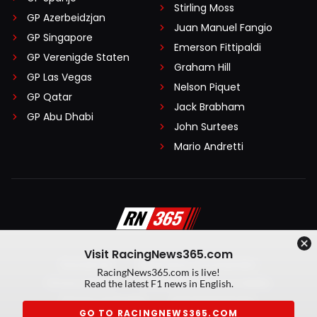
Stirling Moss
GP Azerbeidzjan
Juan Manuel Fangio
GP Singapore
Emerson Fittipaldi
GP Verenigde Staten
Graham Hill
GP Las Vegas
Nelson Piquet
GP Qatar
Jack Brabham
GP Abu Dhabi
John Surtees
Mario Andretti
Visit RacingNews365.com
Disclaimer
Algemene voorwaarden
RacingNews365.com is live!
Privacy Policy
Created by On Your Marks
Read the latest F1 news in English.
Privacy manager
Kansspeluitingen
GO TO RACINGNEWS365.COM