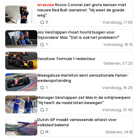
Rocco Coronel ziet grote kansen met
INTERVIEW
nieuwe Red Bull-aanwinst: "Hij weet de goede
weg"
Vandaag, 17:05
0
Jos Verstappen moet hoofd buigen voor
'bijzondere' Max: "Dat is ook het probleem!"
Vandaag, 16:15
1
Vacature: Formule 1-redacteur
Gisteren, 07:20
Weergaloze Hamilton kent sensationele Ferrari-
wederopstanding
Vandaag, 15:25
1
Manager Verstappen zet Max in de schijnwerpers:
"Hij heeft de naald laten bewegen"
Vandaag, 13:45
2
Dutch GP maakt verrassende artiest voor
volkslied bekend
Gisteren, 14:15
14