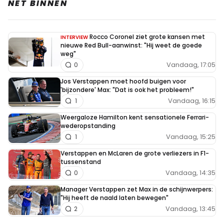
NET BINNEN
Rocco Coronel ziet grote kansen met
INTERVIEW
nieuwe Red Bull-aanwinst: "Hij weet de goede
weg"
Vandaag, 17:05
0
Jos Verstappen moet hoofd buigen voor
'bijzondere' Max: "Dat is ook het probleem!"
Vandaag, 16:15
1
Weergaloze Hamilton kent sensationele Ferrari-
wederopstanding
Vandaag, 15:25
1
Verstappen en McLaren de grote verliezers in F1-
tussenstand
Vandaag, 14:35
0
Manager Verstappen zet Max in de schijnwerpers:
"Hij heeft de naald laten bewegen"
Vandaag, 13:45
2