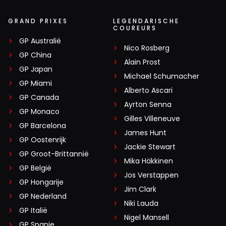
GRAND PRIXES
LEGENDARISCHE
COUREURS
GP Australië
Nico Rosberg
GP China
Alain Prost
GP Japan
Michael Schumacher
GP Miami
Alberto Ascari
GP Canada
Ayrton Senna
GP Monaco
Gilles Villeneuve
GP Barcelona
James Hunt
GP Oostenrijk
Jackie Stewart
GP Groot-Brittannië
Mika Häkkinen
GP België
Jos Verstappen
GP Hongarije
Jim Clark
GP Nederland
Niki Lauda
GP Italië
Nigel Mansell
GP Spanje