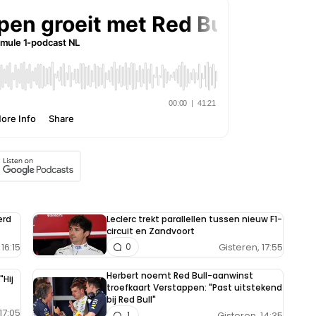
erd
Leclerc trekt parallellen tussen nieuw F1-
circuit en Zandvoort
16:15
Gisteren, 17:55
0
Herbert noemt Red Bull-aanwinst
"Hij
troefkaart Verstappen: "Past uitstekend
bij Red Bull"
17:05
Gisteren, 14:35
1