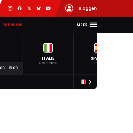
Inloggen
MEER
PREMIUM
ITALIË
SPANJE
6 SEP. 2026
13 SEP. 2026
:00
-
15:00