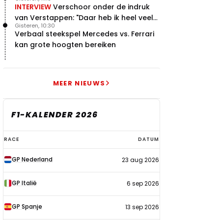
INTERVIEW
Verschoor onder de indruk
van Verstappen: "Daar heb ik heel veel
Gisteren, 10:30
respect voor"
Verbaal steekspel Mercedes vs. Ferrari
kan grote hoogten bereiken
MEER NIEUWS
F1-KALENDER 2026
F1-
RACE
DATUM
kalender
GP Nederland
23 aug 2026
2026
GP Italië
6 sep 2026
GP Spanje
13 sep 2026