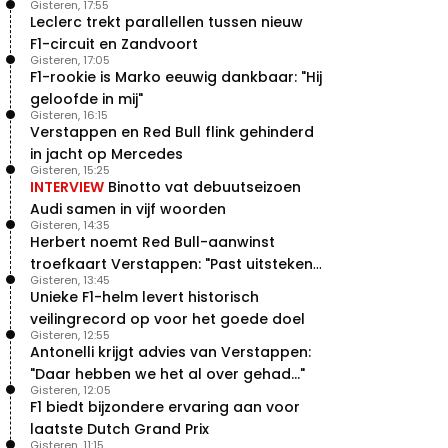
Gisteren, 17:55
Leclerc trekt parallellen tussen nieuw
F1-circuit en Zandvoort
Gisteren, 17:05
F1-rookie is Marko eeuwig dankbaar: "Hij
geloofde in mij"
Gisteren, 16:15
Verstappen en Red Bull flink gehinderd
in jacht op Mercedes
Gisteren, 15:25
INTERVIEW
Binotto vat debuutseizoen
Audi samen in vijf woorden
Gisteren, 14:35
Herbert noemt Red Bull-aanwinst
troefkaart Verstappen: "Past uitstekend
Gisteren, 13:45
bij Red Bull"
Unieke F1-helm levert historisch
veilingrecord op voor het goede doel
Gisteren, 12:55
Antonelli krijgt advies van Verstappen:
"Daar hebben we het al over gehad..."
Gisteren, 12:05
F1 biedt bijzondere ervaring aan voor
laatste Dutch Grand Prix
Gisteren, 11:15