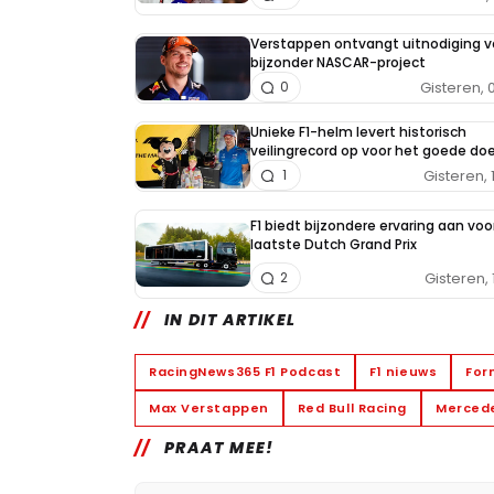
Verstappen ontvangt uitnodiging v
bijzonder NASCAR-project
Gisteren, 
0
Unieke F1-helm levert historisch
veilingrecord op voor het goede doe
Gisteren, 
1
F1 biedt bijzondere ervaring aan voo
laatste Dutch Grand Prix
Gisteren, 
2
IN DIT ARTIKEL
RacingNews365 F1 Podcast
F1 nieuws
For
Max Verstappen
Red Bull Racing
Merced
PRAAT MEE!