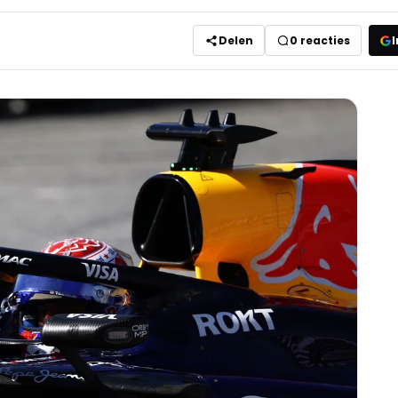
Delen
0
reacties
I