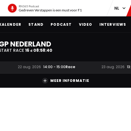
RN365 Podcast
Gedreven Verstappen is een must voor F1
KALENDER
STAND
PODCAST
VIDEO
INTERVIEWS
GP NEDERLAND
START RACE
16
08
:
58
:
39
d
Race
22 aug. 2026
14:00
-
15:00
23 aug. 2026
13
MEER INFORMATIE