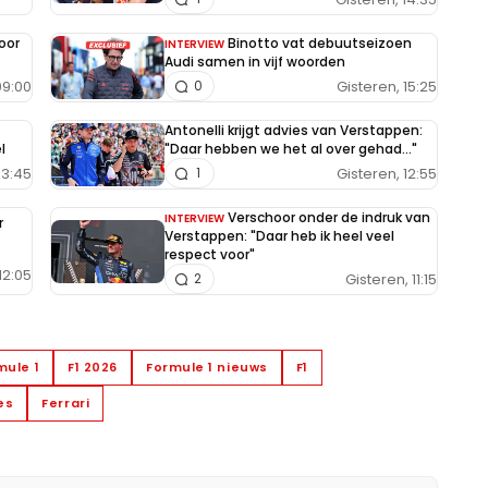
oor
Binotto vat debuutseizoen
INTERVIEW
Audi samen in vijf woorden
09:00
Gisteren, 15:25
0
Antonelli krijgt advies van Verstappen:
l
"Daar hebben we het al over gehad..."
13:45
Gisteren, 12:55
1
Verschoor onder de indruk van
INTERVIEW
r
Verstappen: "Daar heb ik heel veel
respect voor"
12:05
Gisteren, 11:15
2
mule 1
F1 2026
Formule 1 nieuws
F1
es
Ferrari