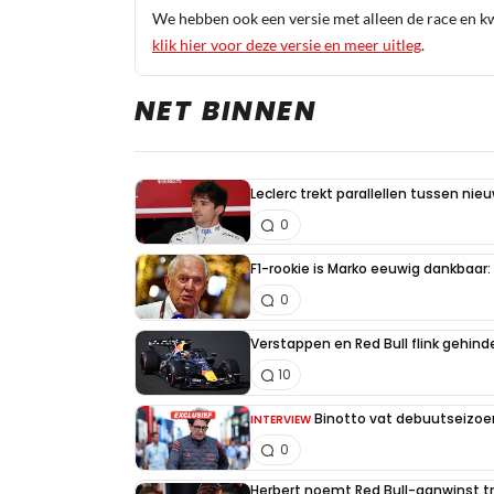
We hebben ook een versie met alleen de race en kwa
klik hier voor deze versie en meer uitleg
.
NET BINNEN
Leclerc trekt parallellen tussen nie
0
F1-rookie is Marko eeuwig dankbaar: "
0
Verstappen en Red Bull flink gehind
10
Binotto vat debuutseizoen
INTERVIEW
0
Herbert noemt Red Bull-aanwinst tr