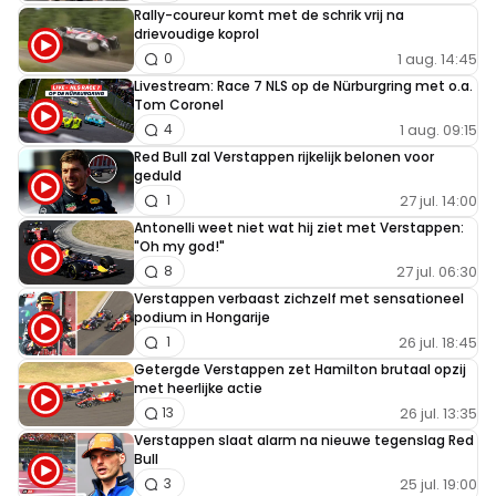
Rally-coureur komt met de schrik vrij na
drievoudige koprol
1 aug. 14:45
0
Livestream: Race 7 NLS op de Nürburgring met o.a.
Tom Coronel
1 aug. 09:15
4
Red Bull zal Verstappen rijkelijk belonen voor
geduld
27 jul. 14:00
1
Antonelli weet niet wat hij ziet met Verstappen:
"Oh my god!"
27 jul. 06:30
8
Verstappen verbaast zichzelf met sensationeel
podium in Hongarije
26 jul. 18:45
1
Getergde Verstappen zet Hamilton brutaal opzij
met heerlijke actie
26 jul. 13:35
13
Verstappen slaat alarm na nieuwe tegenslag Red
Bull
25 jul. 19:00
3