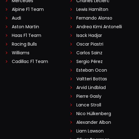
Mercedes
Charles Leclerc
Alpine F1 Team
Lewis Hamilton
Audi
Fernando Alonso
Aston Martin
Andrea Kimi Antonelli
Haas F1 Team
Isack Hadjar
Racing Bulls
Oscar Piastri
Williams
Carlos Sainz
Cadillac F1 Team
Sergio Pérez
Esteban Ocon
Valtteri Bottas
Arvid Lindblad
Pierre Gasly
Lance Stroll
Nico Hülkenberg
Alexander Albon
Liam Lawson