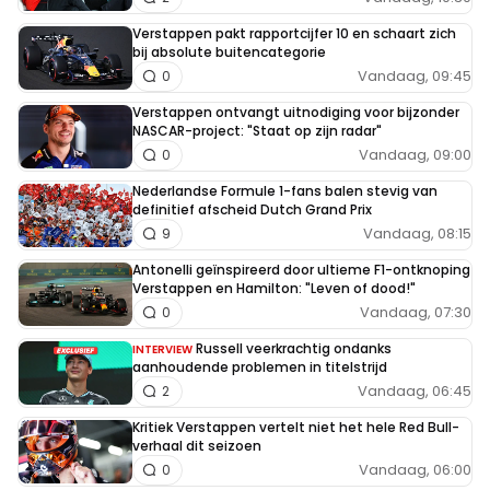
Verstappen pakt rapportcijfer 10 en schaart zich
bij absolute buitencategorie
Vandaag, 09:45
0
Verstappen ontvangt uitnodiging voor bijzonder
NASCAR-project: "Staat op zijn radar"
Vandaag, 09:00
0
Nederlandse Formule 1-fans balen stevig van
definitief afscheid Dutch Grand Prix
Vandaag, 08:15
9
Antonelli geïnspireerd door ultieme F1-ontknoping
Verstappen en Hamilton: "Leven of dood!"
Vandaag, 07:30
0
Russell veerkrachtig ondanks
INTERVIEW
aanhoudende problemen in titelstrijd
Vandaag, 06:45
2
Kritiek Verstappen vertelt niet het hele Red Bull-
verhaal dit seizoen
Vandaag, 06:00
0