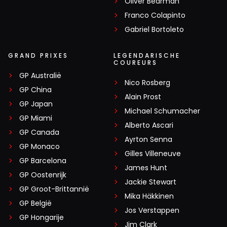
Oliver Bearman
Franco Colapinto
Gabriel Bortoleto
GRAND PRIXES
LEGENDARISCHE
COUREURS
GP Australië
Nico Rosberg
GP China
Alain Prost
GP Japan
Michael Schumacher
GP Miami
Alberto Ascari
GP Canada
Ayrton Senna
GP Monaco
Gilles Villeneuve
GP Barcelona
James Hunt
GP Oostenrijk
Jackie Stewart
GP Groot-Brittannië
Mika Häkkinen
GP België
Jos Verstappen
GP Hongarije
Jim Clark