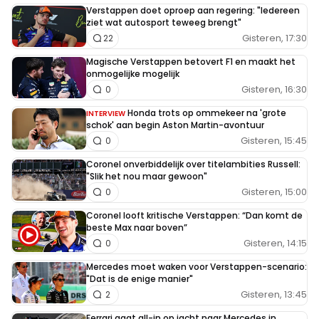
Verstappen doet oproep aan regering: "Iedereen
ziet wat autosport teweeg brengt"
Gisteren, 17:30
22
Magische Verstappen betovert F1 en maakt het
onmogelijke mogelijk
Gisteren, 16:30
0
Honda trots op ommekeer na 'grote
INTERVIEW
schok' aan begin Aston Martin-avontuur
Gisteren, 15:45
0
Coronel onverbiddelijk over titelambities Russell:
"Slik het nou maar gewoon"
Gisteren, 15:00
0
Coronel looft kritische Verstappen: “Dan komt de
beste Max naar boven”
Gisteren, 14:15
0
Mercedes moet waken voor Verstappen-scenario:
"Dat is de enige manier"
Gisteren, 13:45
2
Ferrari gaat all-in op jacht naar Mercedes in