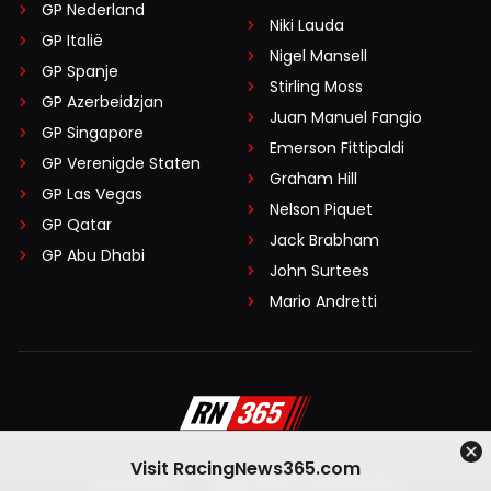
GP Nederland
Niki Lauda
GP Italië
Nigel Mansell
GP Spanje
Stirling Moss
GP Azerbeidzjan
Juan Manuel Fangio
GP Singapore
Emerson Fittipaldi
GP Verenigde Staten
Graham Hill
GP Las Vegas
Nelson Piquet
GP Qatar
Jack Brabham
GP Abu Dhabi
John Surtees
Mario Andretti
Visit RacingNews365.com
Disclaimer
Algemene voorwaarden