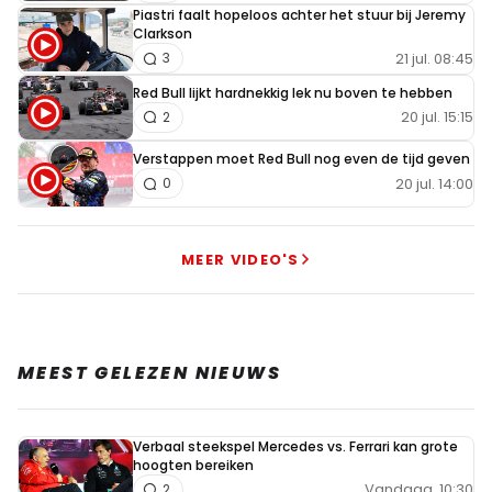
Piastri faalt hopeloos achter het stuur bij Jeremy
Clarkson
21 jul. 08:45
3
Red Bull lijkt hardnekkig lek nu boven te hebben
20 jul. 15:15
2
Verstappen moet Red Bull nog even de tijd geven
20 jul. 14:00
0
MEER VIDEO'S
MEEST GELEZEN NIEUWS
Verbaal steekspel Mercedes vs. Ferrari kan grote
hoogten bereiken
Vandaag, 10:30
2