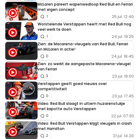
McLaren pareert wapenwedloop Red Bull en Ferrari
met eigen concept
25 jul. 12:40
1
Worstelende Verstappen heeft met Red Bull nog
veel werk te doen
24 jul. 19:25
1
Zien: de Macarena-vleugels van Red Bull, Ferrari
en McLaren in actie!
24 jul. 18:45
0
Zien: zo werkt de aangepaste Macarena-vleugel
van Ferrari
23 jul. 19:00
3
Verstappen geeft goed nieuws over
competitiviteit
23 jul. 17:45
0
Video: Red Bull slaagt in ultiem huzarenstukje
met kapotte auto Verstappen
22 jul. 07:30
0
Video: Red Bull Verstappen krijgt vleugels in crash
met Hamilton
21 jul. 14:20
2