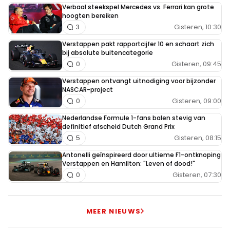
Verbaal steekspel Mercedes vs. Ferrari kan grote
hoogten bereiken
Gisteren, 10:30
3
Verstappen pakt rapportcijfer 10 en schaart zich
bij absolute buitencategorie
Gisteren, 09:45
0
Verstappen ontvangt uitnodiging voor bijzonder
NASCAR-project
Gisteren, 09:00
0
Nederlandse Formule 1-fans balen stevig van
definitief afscheid Dutch Grand Prix
Gisteren, 08:15
5
Antonelli geïnspireerd door ultieme F1-ontknoping
Verstappen en Hamilton: "Leven of dood!"
Gisteren, 07:30
0
MEER NIEUWS