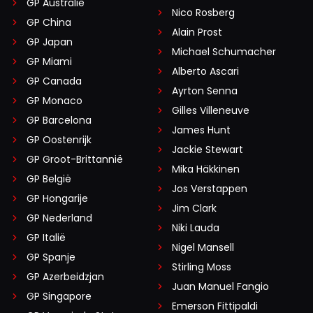
GP Australië
Nico Rosberg
GP China
Alain Prost
GP Japan
Michael Schumacher
GP Miami
Alberto Ascari
GP Canada
Ayrton Senna
GP Monaco
Gilles Villeneuve
GP Barcelona
James Hunt
GP Oostenrijk
Jackie Stewart
GP Groot-Brittannië
Mika Häkkinen
GP België
Jos Verstappen
GP Hongarije
Jim Clark
GP Nederland
Niki Lauda
GP Italië
Nigel Mansell
GP Spanje
Stirling Moss
GP Azerbeidzjan
Juan Manuel Fangio
GP Singapore
Emerson Fittipaldi