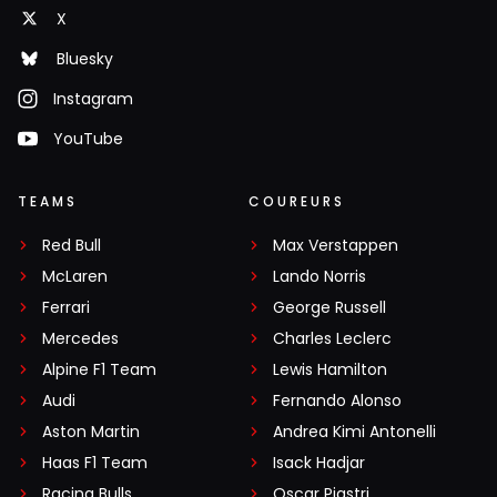
X
Bluesky
Instagram
YouTube
TEAMS
COUREURS
Red Bull
Max Verstappen
McLaren
Lando Norris
Ferrari
George Russell
Mercedes
Charles Leclerc
Alpine F1 Team
Lewis Hamilton
Audi
Fernando Alonso
Aston Martin
Andrea Kimi Antonelli
Haas F1 Team
Isack Hadjar
Racing Bulls
Oscar Piastri