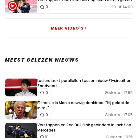
20 jul. 14:00
0
MEER VIDEO'S
MEEST GELEZEN NIEUWS
Leclerc trekt parallellen tussen nieuw F1-circuit en
Zandvoort
Gisteren, 17:55
0
F1-rookie is Marko eeuwig dankbaar: "Hij geloofde
in mij"
Gisteren, 17:05
0
Verstappen en Red Bull flink gehinderd in jacht op
Mercedes
Gisteren, 16:15
10