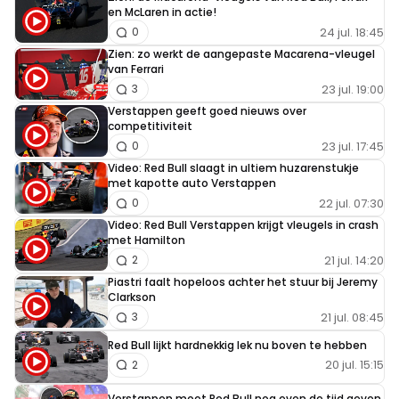
en McLaren in actie!
24 jul. 18:45
0
Zien: zo werkt de aangepaste Macarena-vleugel
van Ferrari
23 jul. 19:00
3
Verstappen geeft goed nieuws over
competitiviteit
23 jul. 17:45
0
Video: Red Bull slaagt in ultiem huzarenstukje
met kapotte auto Verstappen
22 jul. 07:30
0
Video: Red Bull Verstappen krijgt vleugels in crash
met Hamilton
21 jul. 14:20
2
Piastri faalt hopeloos achter het stuur bij Jeremy
Clarkson
21 jul. 08:45
3
Red Bull lijkt hardnekkig lek nu boven te hebben
20 jul. 15:15
2
Verstappen moet Red Bull nog even de tijd geven