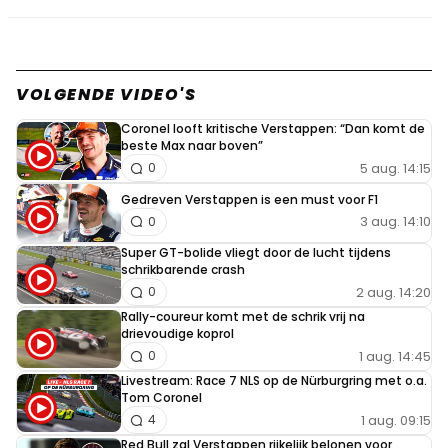
VOLGENDE VIDEO'S
Coronel looft kritische Verstappen: “Dan komt de
beste Max naar boven”
5 aug. 14:15
0
Gedreven Verstappen is een must voor F1
3 aug. 14:10
0
Super GT-bolide vliegt door de lucht tijdens
schrikbarende crash
2 aug. 14:20
0
Rally-coureur komt met de schrik vrij na
drievoudige koprol
1 aug. 14:45
0
Livestream: Race 7 NLS op de Nürburgring met o.a.
Tom Coronel
1 aug. 09:15
4
Red Bull zal Verstappen rijkelijk belonen voor