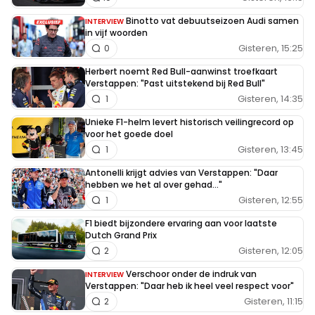
Binotto vat debuutseizoen Audi samen
INTERVIEW
in vijf woorden
Gisteren, 15:25
0
Herbert noemt Red Bull-aanwinst troefkaart
Verstappen: "Past uitstekend bij Red Bull"
Gisteren, 14:35
1
Unieke F1-helm levert historisch veilingrecord op
voor het goede doel
Gisteren, 13:45
1
Antonelli krijgt advies van Verstappen: "Daar
hebben we het al over gehad..."
Gisteren, 12:55
1
F1 biedt bijzondere ervaring aan voor laatste
Dutch Grand Prix
Gisteren, 12:05
2
Verschoor onder de indruk van
INTERVIEW
Verstappen: "Daar heb ik heel veel respect voor"
Gisteren, 11:15
2