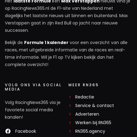
Het
laatste Formule 1
en
Max Verstappen
nieuws vind je
op RacingNews365.nl de F1-site van Nederland met
dagelijks het laatste nieuws uit binnen en buitenland. Max
Verstappen gaat in zijn Red Bull op jacht naar nieuwe
successen.
Bekijk de
Formule 1 kalender
voor een overzicht van alle
races, met uitgebreide informatie van de races en real-
time informatie. Wil je F1 op TV kijken bekijk dan het
complete overzicht!
VOLG ONS VIA SOCIAL
MEER RN365
MEDIA
Redactie
Volg RacingNews365 via je
Service & contact
favoriete social media
Adverteren
kanalen!
Werken bij RN365
Facebook
RN365.agency