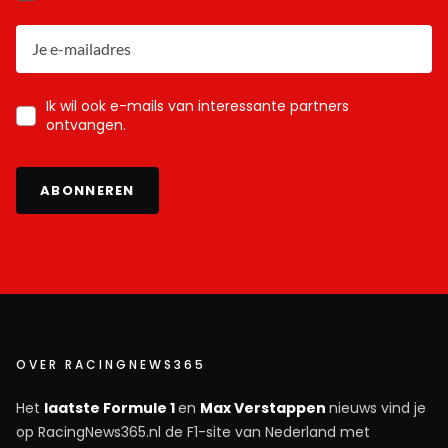
Ik wil ook e-mails van interessante partners
ontvangen.
ABONNEREN
OVER RACINGNEWS365
Het
laatste Formule 1
en
Max Verstappen
nieuws vind je
op RacingNews365.nl de F1-site van Nederland met