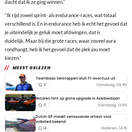
dacht dat ik ze ging winnen."
"Ik rijd zowel sprint- als endurance-races, wat totaal
verschillend is. En in endurance heb ik echt het gevoel dat
je uiteindelijk je geluk moet afdwingen, dat is
duidelijk. Maar bij die grote races, waar zoveel aura
rondhangt, heb ik het gevoel dat de plek jou moet
kiezen."
MEEST GELEZEN
Teambaas Verstappen sluit F1-avontuur uit
Vandaag, 09:45
3
McLaren hint op grote upgrade in Azerbeidzjan
Vandaag, 12:55
0
Dutch GP maakt verrassende artiest voor
volkslied bekend
Gisteren, 14:15
14