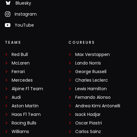
Bluesky
Instagram
YouTube
TEAMS
COUREURS
Red Bull
Max Verstappen
McLaren
Lando Norris
Ferrari
George Russell
Mercedes
Charles Leclerc
Alpine F1 Team
Lewis Hamilton
Audi
Fernando Alonso
Aston Martin
Andrea Kimi Antonelli
Haas F1 Team
Isack Hadjar
Racing Bulls
Oscar Piastri
Williams
Carlos Sainz