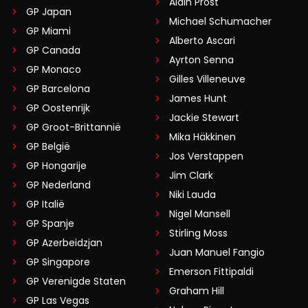
Alain Prost
GP Japan
Michael Schumacher
GP Miami
Alberto Ascari
GP Canada
Ayrton Senna
GP Monaco
Gilles Villeneuve
GP Barcelona
James Hunt
GP Oostenrijk
Jackie Stewart
GP Groot-Brittannië
Mika Häkkinen
GP België
Jos Verstappen
GP Hongarije
Jim Clark
GP Nederland
Niki Lauda
GP Italië
Nigel Mansell
GP Spanje
Stirling Moss
GP Azerbeidzjan
Juan Manuel Fangio
GP Singapore
Emerson Fittipaldi
GP Verenigde Staten
Graham Hill
GP Las Vegas