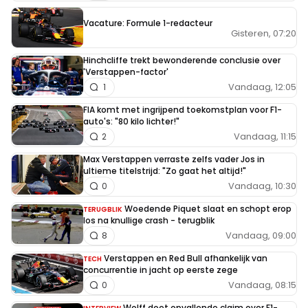
Vacature: Formule 1-redacteur
Gisteren, 07:20
Hinchcliffe trekt bewonderende conclusie over
'Verstappen-factor'
Vandaag, 12:05
1
FIA komt met ingrijpend toekomstplan voor F1-
auto's: "80 kilo lichter!"
Vandaag, 11:15
2
Max Verstappen verraste zelfs vader Jos in
ultieme titelstrijd: "Zo gaat het altijd!"
Vandaag, 10:30
0
Woedende Piquet slaat en schopt erop
TERUGBLIK
los na knullige crash - terugblik
Vandaag, 09:00
8
Verstappen en Red Bull afhankelijk van
TECH
concurrentie in jacht op eerste zege
Vandaag, 08:15
0
Wolff doet opvallende claim over F1-