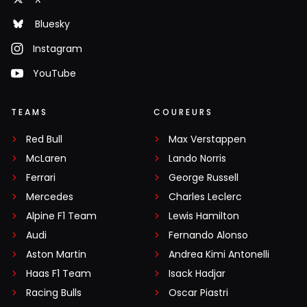
Bluesky
Instagram
YouTube
TEAMS
COUREURS
Red Bull
Max Verstappen
McLaren
Lando Norris
Ferrari
George Russell
Mercedes
Charles Leclerc
Alpine F1 Team
Lewis Hamilton
Audi
Fernando Alonso
Aston Martin
Andrea Kimi Antonelli
Haas F1 Team
Isack Hadjar
Racing Bulls
Oscar Piastri