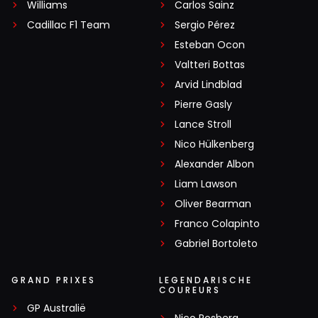
Williams
Carlos Sainz
Cadillac F1 Team
Sergio Pérez
Esteban Ocon
Valtteri Bottas
Arvid Lindblad
Pierre Gasly
Lance Stroll
Nico Hülkenberg
Alexander Albon
Liam Lawson
Oliver Bearman
Franco Colapinto
Gabriel Bortoleto
GRAND PRIXES
LEGENDARISCHE
COUREURS
GP Australië
Nico Rosberg