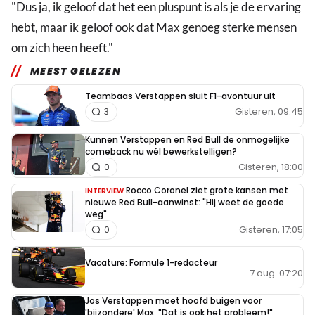
"Dus ja, ik geloof dat het een pluspunt is als je de ervaring
hebt, maar ik geloof ook dat Max genoeg sterke mensen
om zich heen heeft."
MEEST GELEZEN
Teambaas Verstappen sluit F1-avontuur uit
Gisteren, 09:45
3
Kunnen Verstappen en Red Bull de onmogelijke
comeback nu wél bewerkstelligen?
Gisteren, 18:00
0
Rocco Coronel ziet grote kansen met
INTERVIEW
nieuwe Red Bull-aanwinst: "Hij weet de goede
weg"
Gisteren, 17:05
0
Vacature: Formule 1-redacteur
7 aug. 07:20
Jos Verstappen moet hoofd buigen voor
'bijzondere' Max: "Dat is ook het probleem!"