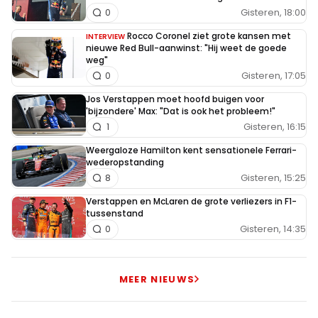
Gisteren, 18:00
0
Rocco Coronel ziet grote kansen met
INTERVIEW
nieuwe Red Bull-aanwinst: "Hij weet de goede
weg"
Gisteren, 17:05
0
Jos Verstappen moet hoofd buigen voor
'bijzondere' Max: "Dat is ook het probleem!"
Gisteren, 16:15
1
Weergaloze Hamilton kent sensationele Ferrari-
wederopstanding
Gisteren, 15:25
8
Verstappen en McLaren de grote verliezers in F1-
tussenstand
Gisteren, 14:35
0
MEER NIEUWS