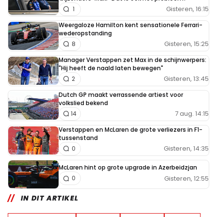
Gisteren, 16:15
1
Weergaloze Hamilton kent sensationele Ferrari-
wederopstanding
Gisteren, 15:25
8
Manager Verstappen zet Max in de schijnwerpers:
"Hij heeft de naald laten bewegen"
Gisteren, 13:45
2
Dutch GP maakt verrassende artiest voor
volkslied bekend
7 aug. 14:15
14
Verstappen en McLaren de grote verliezers in F1-
tussenstand
Gisteren, 14:35
0
McLaren hint op grote upgrade in Azerbeidzjan
Gisteren, 12:55
0
IN DIT ARTIKEL