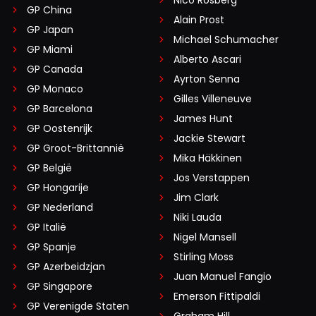
GP China
Alain Prost
GP Japan
Michael Schumacher
GP Miami
Alberto Ascari
GP Canada
Ayrton Senna
GP Monaco
Gilles Villeneuve
GP Barcelona
James Hunt
GP Oostenrijk
Jackie Stewart
GP Groot-Brittannië
Mika Häkkinen
GP België
Jos Verstappen
GP Hongarije
Jim Clark
GP Nederland
Niki Lauda
GP Italië
Nigel Mansell
GP Spanje
Stirling Moss
GP Azerbeidzjan
Juan Manuel Fangio
GP Singapore
Emerson Fittipaldi
GP Verenigde Staten
Graham Hill