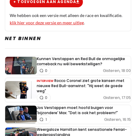
+ TOEVOEGEN AAN AGENDA
We hebben ook een versie met alleen de race en kwalificatie.
klik hier voor deze versie en meer uitleg
.
NET BINNEN
Kunnen Verstappen en Red Bull de onmogelijke
comeback nu wél bewerkstelligen?
Gisteren, 18:00
0
Rocco Coronel ziet grote kansen met
INTERVIEW
nieuwe Red Bull-aanwinst: "Hij weet de goede
weg"
Gisteren, 17:05
0
Jos Verstappen moet hoofd buigen voor
'bijzondere' Max: "Dat is ook het probleem!"
Gisteren, 16:15
1
Weergaloze Hamilton kent sensationele Ferrari-
wederopstanding