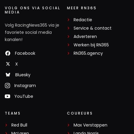
VOLG ONS VIA SOCIAL
MEER RN365
MEDIA
Redactie
Volg RacingNews365 via je
Service & contact
favoriete social media
Adverteren
kanalen!
Werken bij RN365
Facebook
RN365.agency
X
Bluesky
Instagram
YouTube
TEAMS
COUREURS
Red Bull
Max Verstappen
McLaren
Lando Norris