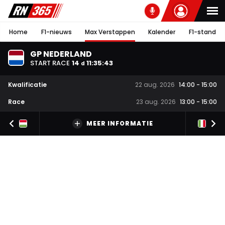
Home
F1-nieuws
Max Verstappen
Kalender
F1-stand
GP NEDERLAND
START RACE
14
11
:
35
:
42
d
Kwalificatie
22 aug. 2026
14:00
-
15:00
Race
23 aug. 2026
13:00
-
15:00
MEER INFORMATIE