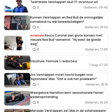
Teambaas Verstappen sluit F1-avontuur uit
Gisteren, 09:45
3
Kunnen Verstappen en Red Bull de onmogelijke
comeback nu wél bewerkstelligen?
Gisteren, 18:00
0
Rocco Coronel ziet grote kansen met
INTERVIEW
nieuwe Red Bull-aanwinst: "Hij weet de goede
weg"
Gisteren, 17:05
0
Vacature: Formule 1-redacteur
7 aug. 07:20
Jos Verstappen moet hoofd buigen voor
'bijzondere' Max: "Dat is ook het probleem!"
Gisteren, 16:15
1
Weergaloze Hamilton kent sensationele Ferrari-
wederopstanding
Gisteren, 15:25
6
Manager Verstappen zet Max in de schijnwerpers: