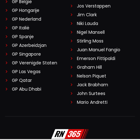
GP België
Jos Verstappen
GP Hongarije
Jim Clark
GP Nederland
Niki Lauda
GP Italië
Nigel Mansell
GP Spanje
Stirling Moss
GP Azerbeidzjan
Juan Manuel Fangio
GP Singapore
Emerson Fittipaldi
GP Verenigde Staten
Graham Hill
GP Las Vegas
Nelson Piquet
GP Qatar
Jack Brabham
GP Abu Dhabi
John Surtees
Mario Andretti