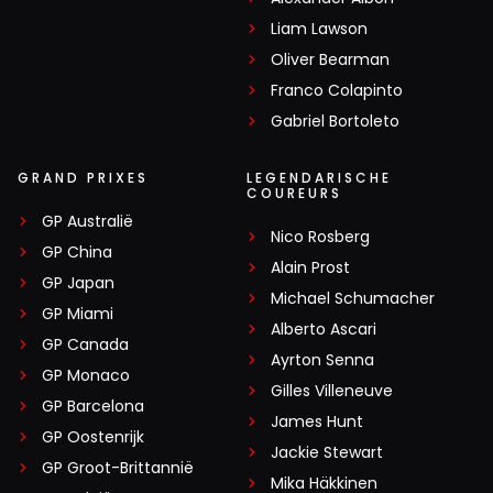
Liam Lawson
Oliver Bearman
Franco Colapinto
Gabriel Bortoleto
GRAND PRIXES
LEGENDARISCHE
COUREURS
GP Australië
Nico Rosberg
GP China
Alain Prost
GP Japan
Michael Schumacher
GP Miami
Alberto Ascari
GP Canada
Ayrton Senna
GP Monaco
Gilles Villeneuve
GP Barcelona
James Hunt
GP Oostenrijk
Jackie Stewart
GP Groot-Brittannië
Mika Häkkinen