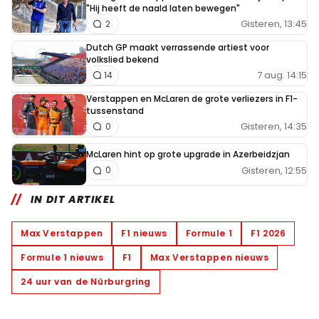
"Hij heeft de naald laten bewegen"
Gisteren, 13:45
2
Dutch GP maakt verrassende artiest voor
volkslied bekend
7 aug. 14:15
14
Verstappen en McLaren de grote verliezers in F1-
tussenstand
Gisteren, 14:35
0
McLaren hint op grote upgrade in Azerbeidzjan
Gisteren, 12:55
0
IN DIT ARTIKEL
Max Verstappen
F1 nieuws
Formule 1
F1 2026
Formule 1 nieuws
F1
Max Verstappen nieuws
24 uur van de Nürburgring