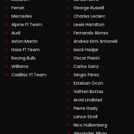
Ferrari
George Russell
Mercedes
Charles Leclerc
Alpine F1 Team
Lewis Hamilton
Audi
Fernando Alonso
Aston Martin
Andrea Kimi Antonelli
Haas F1 Team
Isack Hadjar
Racing Bulls
Oscar Piastri
Williams
Carlos Sainz
Cadillac F1 Team
Sergio Pérez
Esteban Ocon
Valtteri Bottas
Arvid Lindblad
Pierre Gasly
Lance Stroll
Nico Hülkenberg
Alexander Albon