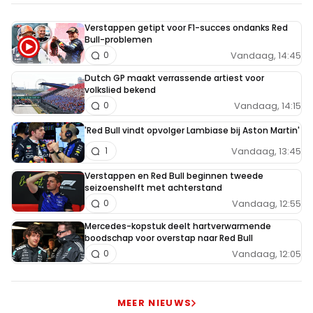
Red Bull heeft ook weer updates heb ik gelezen. Tellen die
niet mee?
Verstappen getipt voor F1-succes ondanks Red
Bull-problemen
Vandaag, 14:45
0
Dutch GP maakt verrassende artiest voor
volkslied bekend
Meepraten? Dat kan! Je hoeft je alleen maar aan te
Vandaag, 14:15
0
melden met een RN365-account.
'Red Bull vindt opvolger Lambiase bij Aston Martin'
INLOGGEN
AANMELDEN
Vandaag, 13:45
1
Verstappen en Red Bull beginnen tweede
seizoenshelft met achterstand
Vandaag, 12:55
0
Mercedes-kopstuk deelt hartverwarmende
boodschap voor overstap naar Red Bull
Vandaag, 12:05
0
MEER NIEUWS