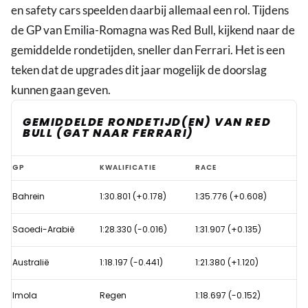
en safety cars speelden daarbij allemaal een rol. Tijdens
de GP van Emilia-Romagna was Red Bull, kijkend naar de
gemiddelde rondetijden, sneller dan Ferrari. Het is een
teken dat de upgrades dit jaar mogelijk de doorslag
kunnen gaan geven.
GEMIDDELDE RONDETIJD(EN) VAN RED
BULL (GAT NAAR FERRARI)
Heeft
GP
KWALIFICATIE
RACE
Verstappen
Bahrein
1:30.801 (+0.178)
1:35.776 (+0.608)
een
snellere
Saoedi-Arabië
1:28.330 (-0.016)
1:31.907 (+0.135)
Formule
1-
Australië
1:18.197 (-0.441)
1:21.380 (+1.120)
bolide
Imola
Regen
1:18.697 (-0.152)
dan