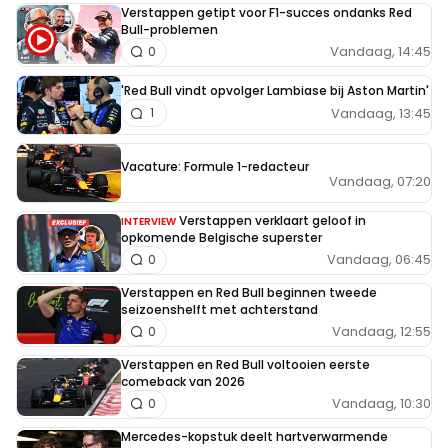
Verstappen getipt voor F1-succes ondanks Red
Bull-problemen
Vandaag, 14:45
0
'Red Bull vindt opvolger Lambiase bij Aston Martin'
Vandaag, 13:45
1
Vacature: Formule 1-redacteur
Vandaag, 07:20
Verstappen verklaart geloof in
INTERVIEW
opkomende Belgische superster
Vandaag, 06:45
0
Verstappen en Red Bull beginnen tweede
seizoenshelft met achterstand
Vandaag, 12:55
0
Verstappen en Red Bull voltooien eerste
comeback van 2026
Vandaag, 10:30
0
Mercedes-kopstuk deelt hartverwarmende