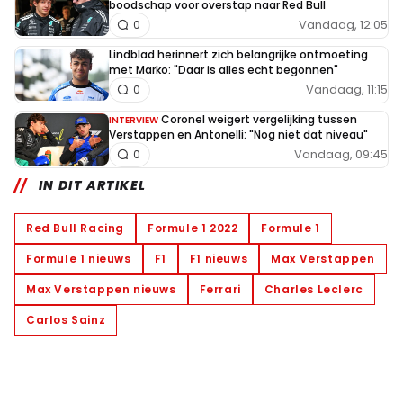
boodschap voor overstap naar Red Bull
Vandaag, 12:05
0
Lindblad herinnert zich belangrijke ontmoeting
met Marko: "Daar is alles echt begonnen"
Vandaag, 11:15
0
Coronel weigert vergelijking tussen
INTERVIEW
Verstappen en Antonelli: "Nog niet dat niveau"
Vandaag, 09:45
0
IN DIT ARTIKEL
Red Bull Racing
Formule 1 2022
Formule 1
Formule 1 nieuws
F1
F1 nieuws
Max Verstappen
Max Verstappen nieuws
Ferrari
Charles Leclerc
Carlos Sainz