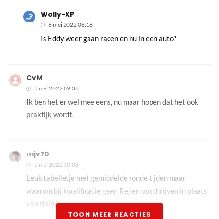
Wolly-XP
6 mei 2022 06:18
Is Eddy weer gaan racen en nu in een auto?
CvM
5 mei 2022 09:38
Ik ben het er wel mee eens, nu maar hopen dat het ook
praktijk wordt.
mjv70
5 mei 2022 10:06
Leuk tabelletje met gemiddelde ronde tijden maar
waarom bij kwalificatie geen Regen opschrijven in plaats
van Rain?
TOON MEER REACTIES