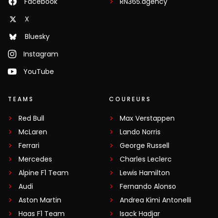
Facebook
RN365.agency
X
Bluesky
Instagram
YouTube
TEAMS
COUREURS
Red Bull
Max Verstappen
McLaren
Lando Norris
Ferrari
George Russell
Mercedes
Charles Leclerc
Alpine F1 Team
Lewis Hamilton
Audi
Fernando Alonso
Aston Martin
Andrea Kimi Antonelli
Haas F1 Team
Isack Hadjar