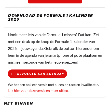
Parc Ferme
5 mei 2022 10:15
DOWNLOAD DE FORMULE 1 KALENDER
2026
Omdat het kopie en plak werk is, 😉
Rob69
Nooit meer iets van de Formule 1 missen? Dat kan! Zet
5 mei 2022 14:47
met een druk op de knop de Formule 1-kalender van
Rain is makkelijker spellen voor de redacteurs van
2026 in jouw agenda. Gebruik de button hieronder om
RN.
hem in de agenda van je smartphone of pc te plaatsen en
mis geen seconde van het nieuwe seizoen!
Grauw
5 mei 2022 15:18
+ TOEVOEGEN AAN AGENDA
Weer lekker belangrijk dit
We hebben ook een versie met alleen de race en kwalificatie.
klik hier voor deze versie en meer uitleg
.
Wolly-XP
NET BINNEN
6 mei 2022 06:20