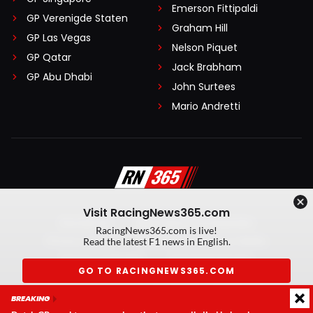
Emerson Fittipaldi
GP Verenigde Staten
Graham Hill
GP Las Vegas
Nelson Piquet
GP Qatar
Jack Brabham
GP Abu Dhabi
John Surtees
Mario Andretti
Visit RacingNews365.com
Disclaimer
Algemene voorwaarden
RacingNews365.com is live!
Privacy Policy
Created by On Your Marks
Read the latest F1 news in English.
Privacy manager
Kansspeluitingen
GO TO RACINGNEWS365.COM
© 2026 RacingNews365. Alle rechten voorbehouden
BREAKING
Don't show again