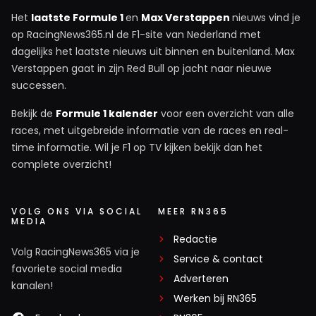
Het
laatste Formule 1
en
Max Verstappen
nieuws vind je
op RacingNews365.nl de F1-site van Nederland met
dagelijks het laatste nieuws uit binnen en buitenland. Max
Verstappen gaat in zijn Red Bull op jacht naar nieuwe
successen.
Bekijk de
Formule 1 kalender
voor een overzicht van alle
races, met uitgebreide informatie van de races en real-
time informatie. Wil je F1 op TV kijken bekijk dan het
complete overzicht!
VOLG ONS VIA SOCIAL
MEER RN365
MEDIA
Redactie
Volg RacingNews365 via je
Service & contact
favoriete social media
Adverteren
kanalen!
Werken bij RN365