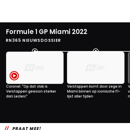
Formule 1 GP Miami 2022
RN365 NIEUWSDOSSIER
Coronel: "Op dat vlak is
Verstappen komt door zege in
V
Verstappen gewoon sterker
Miami binnen op iconische F1-
v
dan Leclerc"
lijst aller tijden
5
6
11 mei 14:10
10 mei 09:15
PRAAT MEE!