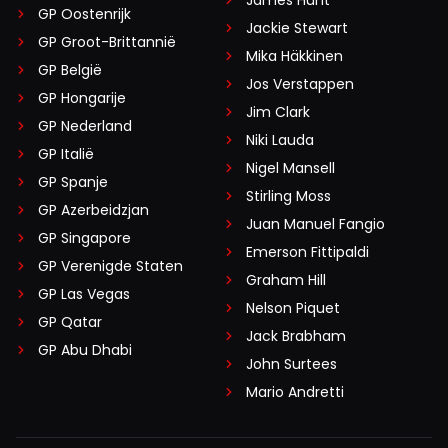
GP Oostenrijk
Jackie Stewart
GP Groot-Brittannië
Mika Häkkinen
GP België
Jos Verstappen
GP Hongarije
Jim Clark
GP Nederland
Niki Lauda
GP Italië
Nigel Mansell
GP Spanje
Stirling Moss
GP Azerbeidzjan
Juan Manuel Fangio
GP Singapore
Emerson Fittipaldi
GP Verenigde Staten
Graham Hill
GP Las Vegas
Nelson Piquet
GP Qatar
Jack Brabham
GP Abu Dhabi
John Surtees
Mario Andretti