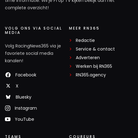
time informatie. Wil je F1 op TV kijken bekijk dan het
complete overzicht!
VOLG ONS VIA SOCIAL
MEER RN365
MEDIA
Redactie
Volg RacingNews365 via je
Service & contact
favoriete social media
Adverteren
kanalen!
Werken bij RN365
Facebook
RN365.agency
X
Bluesky
Instagram
YouTube
TEAMS
COUREURS