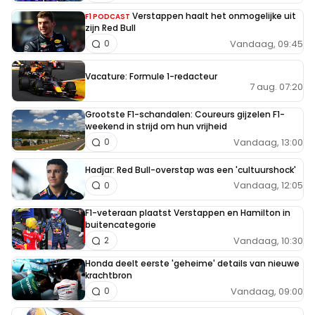
Verstappen haalt het onmogelijke uit
F1 PODCAST
zijn Red Bull
Vandaag, 09:45
0
Vacature: Formule 1-redacteur
7 aug. 07:20
Grootste F1-schandalen: Coureurs gijzelen F1-
weekend in strijd om hun vrijheid
Vandaag, 13:00
0
Hadjar: Red Bull-overstap was een 'cultuurshock'
Vandaag, 12:05
0
F1-veteraan plaatst Verstappen en Hamilton in
buitencategorie
Vandaag, 10:30
2
Honda deelt eerste 'geheime' details van nieuwe
krachtbron
Vandaag, 09:00
0