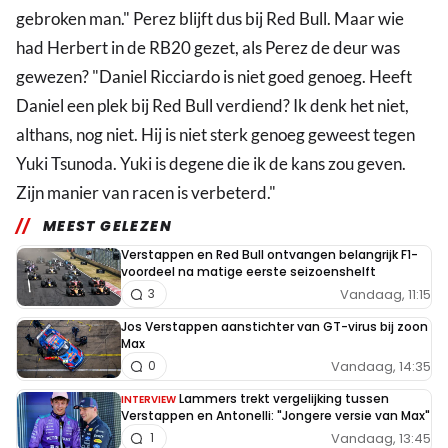
gebroken man." Perez blijft dus bij Red Bull. Maar wie
had Herbert in de RB20 gezet, als Perez de deur was
gewezen? "Daniel Ricciardo is niet goed genoeg. Heeft
Daniel een plek bij Red Bull verdiend? Ik denk het niet,
althans, nog niet. Hij is niet sterk genoeg geweest tegen
Yuki Tsunoda. Yuki is degene die ik de kans zou geven.
Zijn manier van racen is verbeterd."
MEEST GELEZEN
Verstappen en Red Bull ontvangen belangrijk F1-
voordeel na matige eerste seizoenshelft
Vandaag, 11:15
3
Jos Verstappen aanstichter van GT-virus bij zoon
Max
Vandaag, 14:35
0
Lammers trekt vergelijking tussen
INTERVIEW
Verstappen en Antonelli: "Jongere versie van Max"
Vandaag, 13:45
1