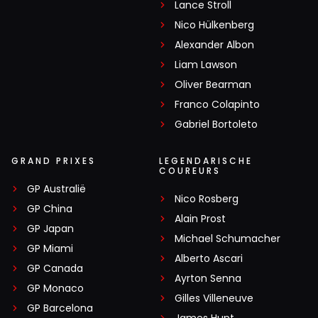
Lance Stroll
Nico Hülkenberg
Alexander Albon
Liam Lawson
Oliver Bearman
Franco Colapinto
Gabriel Bortoleto
GRAND PRIXES
LEGENDARISCHE
COUREURS
GP Australië
Nico Rosberg
GP China
Alain Prost
GP Japan
Michael Schumacher
GP Miami
Alberto Ascari
GP Canada
Ayrton Senna
GP Monaco
Gilles Villeneuve
GP Barcelona
James Hunt