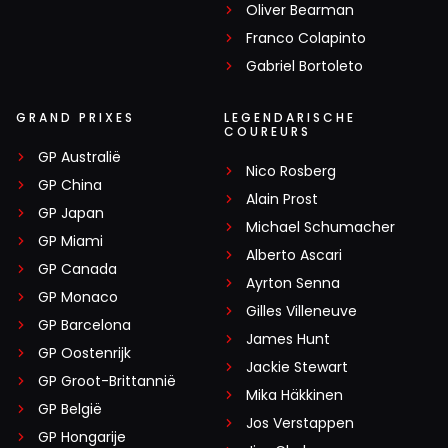
Oliver Bearman
Franco Colapinto
Gabriel Bortoleto
GRAND PRIXES
LEGENDARISCHE
COUREURS
GP Australië
Nico Rosberg
GP China
Alain Prost
GP Japan
Michael Schumacher
GP Miami
Alberto Ascari
GP Canada
Ayrton Senna
GP Monaco
Gilles Villeneuve
GP Barcelona
James Hunt
GP Oostenrijk
Jackie Stewart
GP Groot-Brittannië
Mika Häkkinen
GP België
Jos Verstappen
GP Hongarije