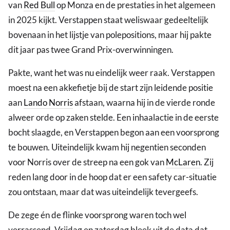
van
Red Bull
op Monza en de prestaties in het algemeen
in 2025 kijkt. Verstappen staat weliswaar gedeeltelijk
bovenaan in het lijstje van polepositions, maar hij pakte
dit jaar pas twee Grand Prix-overwinningen.
Pakte, want het was nu eindelijk weer raak. Verstappen
moest na een akkefietje bij de start zijn leidende positie
aan
Lando Norris
afstaan, waarna hij in de vierde ronde
alweer orde op zaken stelde. Een inhaalactie in de eerste
bocht slaagde, en Verstappen begon aan een voorsprong
te bouwen. Uiteindelijk kwam hij negentien seconden
voor Norris over de streep na een gok van
McLaren
. Zij
reden lang door in de hoop dat er een safety car-situatie
zou ontstaan, maar dat was uiteindelijk tevergeefs.
De zege én de flinke voorsprong waren toch wel
verrassend. Vrijdag en zaterdag bleek uit de data dat