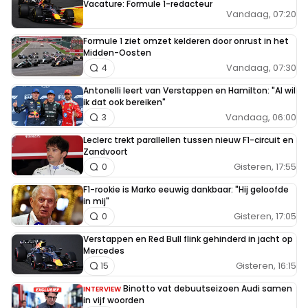
Vacature: Formule 1-redacteur
Vandaag, 07:20
Formule 1 ziet omzet kelderen door onrust in het
Midden-Oosten
Vandaag, 07:30
4
Antonelli leert van Verstappen en Hamilton: "Al wil
ik dat ook bereiken"
Vandaag, 06:00
3
Leclerc trekt parallellen tussen nieuw F1-circuit en
Zandvoort
Gisteren, 17:55
0
F1-rookie is Marko eeuwig dankbaar: "Hij geloofde
in mij"
Gisteren, 17:05
0
Verstappen en Red Bull flink gehinderd in jacht op
Mercedes
Gisteren, 16:15
15
Binotto vat debuutseizoen Audi samen
INTERVIEW
in vijf woorden