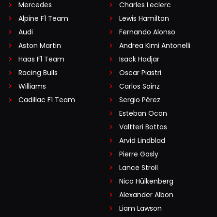
Mercedes
Charles Leclerc
Alpine F1 Team
Lewis Hamilton
Audi
Fernando Alonso
Aston Martin
Andrea Kimi Antonelli
Haas F1 Team
Isack Hadjar
Racing Bulls
Oscar Piastri
Williams
Carlos Sainz
Cadillac F1 Team
Sergio Pérez
Esteban Ocon
Valtteri Bottas
Arvid Lindblad
Pierre Gasly
Lance Stroll
Nico Hülkenberg
Alexander Albon
Liam Lawson