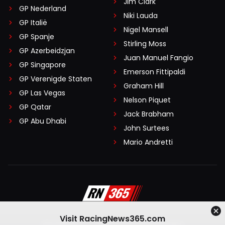
Jim Clark
GP Nederland
Niki Lauda
GP Italië
Nigel Mansell
GP Spanje
Stirling Moss
GP Azerbeidzjan
Juan Manuel Fangio
GP Singapore
Emerson Fittipaldi
GP Verenigde Staten
Graham Hill
GP Las Vegas
Nelson Piquet
GP Qatar
Jack Brabham
GP Abu Dhabi
John Surtees
Mario Andretti
Visit RacingNews365.com