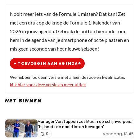
Nooit meer iets van de Formule 1 missen? Dat kan! Zet
krysose
met een druk op de knop de Formule 1-kalender van
9 december 2021 23:11
2026 in jouw agenda. Gebruik de button hieronder om
Gewoon wat minder drinken, dat zou al een hoop
hem in de agenda van je smartphone of pc te plaatsen en
helpen.
mis geen seconde van het nieuwe seizoen!
+ TOEVOEGEN AAN AGENDA
We hebben ook een versie met alleen de race en kwalificatie.
klik hier voor deze versie en meer uitleg
.
NET BINNEN
Manager Verstappen zet Max in de schijnwerpers:
"Hij heeft de naald laten bewegen"
Vandaag, 13:45
0