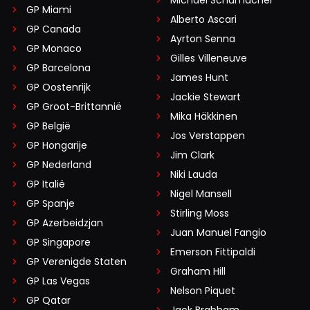
Michael Schumacher
GP Miami
Alberto Ascari
GP Canada
Ayrton Senna
GP Monaco
Gilles Villeneuve
GP Barcelona
James Hunt
GP Oostenrijk
Jackie Stewart
GP Groot-Brittannië
Mika Häkkinen
GP België
Jos Verstappen
GP Hongarije
Jim Clark
GP Nederland
Niki Lauda
GP Italië
Nigel Mansell
GP Spanje
Stirling Moss
GP Azerbeidzjan
Juan Manuel Fangio
GP Singapore
Emerson Fittipaldi
GP Verenigde Staten
Graham Hill
GP Las Vegas
Nelson Piquet
GP Qatar