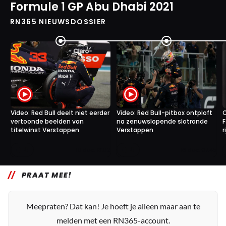
Formule 1 GP Abu Dhabi 2021
RN365 NIEUWSDOSSIER
Video: Red Bull deelt niet eerder
Video: Red Bull-pitbox ontploft
C
vertoonde beelden van
na zenuwslopende slotronde
F
titelwinst Verstappen
Verstappen
r
8
8
19 dec. 13:02
16 dec. 07:45
PRAAT MEE!
Meepraten? Dat kan! Je hoeft je alleen maar aan te
melden met een RN365-account.