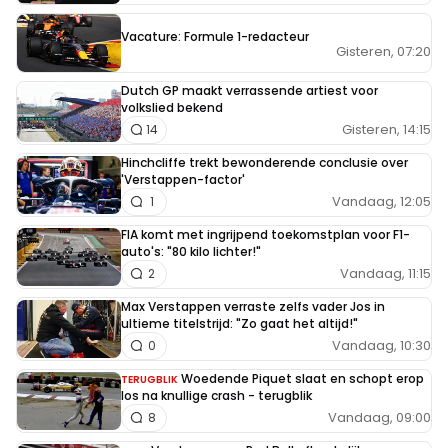
Vacature: Formule 1-redacteur
Gisteren, 07:20
Dutch GP maakt verrassende artiest voor
volkslied bekend
Gisteren, 14:15
14
Hinchcliffe trekt bewonderende conclusie over
'Verstappen-factor'
Vandaag, 12:05
1
FIA komt met ingrijpend toekomstplan voor F1-
auto's: "80 kilo lichter!"
Vandaag, 11:15
2
Max Verstappen verraste zelfs vader Jos in
ultieme titelstrijd: "Zo gaat het altijd!"
Vandaag, 10:30
0
Woedende Piquet slaat en schopt erop
TERUGBLIK
los na knullige crash - terugblik
Vandaag, 09:00
8