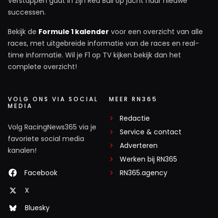
Verstappen gaat in zijn Red Bull op jacht naar nieuwe
successen.
Bekijk de
Formule 1 kalender
voor een overzicht van alle
races, met uitgebreide informatie van de races en real-
time informatie. Wil je F1 op TV kijken bekijk dan het
complete overzicht!
VOLG ONS VIA SOCIAL
MEER RN365
MEDIA
Redactie
Volg RacingNews365 via je
Service & contact
favoriete social media
Adverteren
kanalen!
Werken bij RN365
Facebook
RN365.agency
X
Bluesky