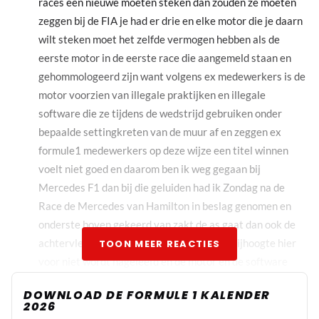
races een nieuwe moeten steken dan zouden ze moeten
zeggen bij de FIA je had er drie en elke motor die je daarn
wilt steken moet het zelfde vermogen hebben als de
eerste motor in de eerste race die aangemeld staan en
gehommologeerd zijn want volgens ex medewerkers is de
motor voorzien van illegale praktijken en illegale
software die ze tijdens de wedstrijd gebruiken onder
bepaalde settingkreten van de muur af en zeggen ex
formule1 medewerkers op deze wijze een titel winnen
voelt niet goed en daarom ben ik weg gegaan bij
Mercedes F1 dan bij die geluiden had ik Zondag na de
Race de Mercedes van Hamilton in beslag genomen en
onderste boven gekeerd van zakt de as gaat dan ook de
achtervleugel mee waardoor de minimale rijhoogte hier
TOON MEER REACTIES
voor niet wordt nageleefd en de motor en de software
illegale praktijken zijn waar genomen Hamilton en
DOWNLOAD DE FORMULE 1 KALENDER
Mercedes zoveel punten aftrekker dat ze beide titels
2026
kwijt zijn wegens valsspelen.