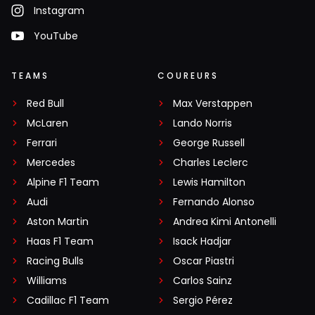
Instagram
YouTube
TEAMS
COUREURS
Red Bull
Max Verstappen
McLaren
Lando Norris
Ferrari
George Russell
Mercedes
Charles Leclerc
Alpine F1 Team
Lewis Hamilton
Audi
Fernando Alonso
Aston Martin
Andrea Kimi Antonelli
Haas F1 Team
Isack Hadjar
Racing Bulls
Oscar Piastri
Williams
Carlos Sainz
Cadillac F1 Team
Sergio Pérez