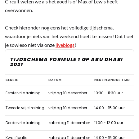
Circuit weten we als het goed is of Max of Lewis heeft
overwonnen.
Check hieronder nog eens het volledige tijdschema,
waardoor je niets van het weekend hoeft te missen! Dat hoef
je sowieso niet via onze
liveblogs
!
TIJDSCHEMA FORMULE 1 GP ABU DHABI
2021
Hoe
SESSIE
DATUM
NEDERLANDSE TIJD
laat
Eerste vrije training
vrijdag 10 december
10:30 - 11:30 uur
begint
de
Tweede vrije training
vrijdag 10 december
14:00 - 15:00 uur
Formule
1
Derde vrije training
zaterdag 11 december
11:00 - 12:00 uur
GP
Kwalificatie
zaterdag 11 december
14:00 - 15:00 uur