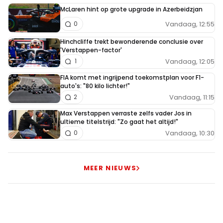
McLaren hint op grote upgrade in Azerbeidzjan
Vandaag, 12:55
0
Hinchcliffe trekt bewonderende conclusie over
'Verstappen-factor'
Vandaag, 12:05
1
FIA komt met ingrijpend toekomstplan voor F1-
auto's: "80 kilo lichter!"
Vandaag, 11:15
2
Max Verstappen verraste zelfs vader Jos in
ultieme titelstrijd: "Zo gaat het altijd!"
Vandaag, 10:30
0
MEER NIEUWS