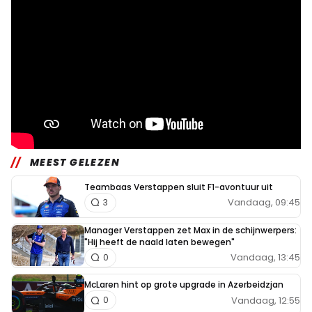
MEEST GELEZEN
Teambaas Verstappen sluit F1-avontuur uit
Vandaag, 09:45
3
Manager Verstappen zet Max in de schijnwerpers:
"Hij heeft de naald laten bewegen"
Vandaag, 13:45
0
McLaren hint op grote upgrade in Azerbeidzjan
Vandaag, 12:55
0