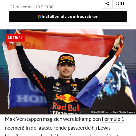
81
12 december 2021 19:30
Instellen als voorkeursbron
ARTIKEL
© Red Bull Content Pool / Getty Images
Max Verstappen mag zich wereldkampioen
Formule 1
noemen! In de laatste ronde passeerde hij
Lewis