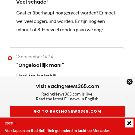
Veel schade!
Gaat er überhaupt nog geracet worden? Er moet
wel veel opgeruimd worden. Er zijn nog een
minuut of 8. Hoeveel ronden gaan we nog?
12 december 14:24
"Ongelooflijk man!"
Hamilton is niet blij
Visit RacingNews365.com
RacingNews365.com is live!
Read the latest F1 news in English.
12 december 14:23
GEEN PITSTOP HAMILTON!
GO TO RACINGNEWS365.COM
Max op rood versus Hamilton op wit!
2026
Don't show again
Verstappen en Red Bull flink gehinderd in jacht op Mercedes
Laatste update:
donderdag 6 augustus 2026 23:41