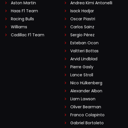
Aston Martin
Andrea Kimi Antonelli
Haas F1 Team
Isack Hadjar
Racing Bulls
Oscar Piastri
Williams
Carlos Sainz
Cadillac F1 Team
Sergio Pérez
Esteban Ocon
Valtteri Bottas
Arvid Lindblad
Pierre Gasly
Lance Stroll
Nico Hülkenberg
Alexander Albon
Liam Lawson
Oliver Bearman
Franco Colapinto
Gabriel Bortoleto