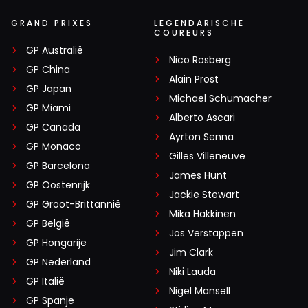
GRAND PRIXES
LEGENDARISCHE
COUREURS
GP Australië
Nico Rosberg
GP China
Alain Prost
GP Japan
Michael Schumacher
GP Miami
Alberto Ascari
GP Canada
Ayrton Senna
GP Monaco
Gilles Villeneuve
GP Barcelona
James Hunt
GP Oostenrijk
Jackie Stewart
GP Groot-Brittannië
Mika Häkkinen
GP België
Jos Verstappen
GP Hongarije
Jim Clark
GP Nederland
Niki Lauda
GP Italië
Nigel Mansell
GP Spanje