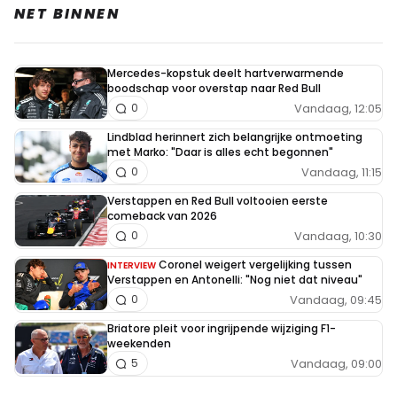
NET BINNEN
Mercedes-kopstuk deelt hartverwarmende
boodschap voor overstap naar Red Bull
Vandaag, 12:05
0
Lindblad herinnert zich belangrijke ontmoeting
met Marko: "Daar is alles echt begonnen"
Vandaag, 11:15
0
Verstappen en Red Bull voltooien eerste
comeback van 2026
Vandaag, 10:30
0
Coronel weigert vergelijking tussen
INTERVIEW
Verstappen en Antonelli: "Nog niet dat niveau"
Vandaag, 09:45
0
Briatore pleit voor ingrijpende wijziging F1-
weekenden
Vandaag, 09:00
5