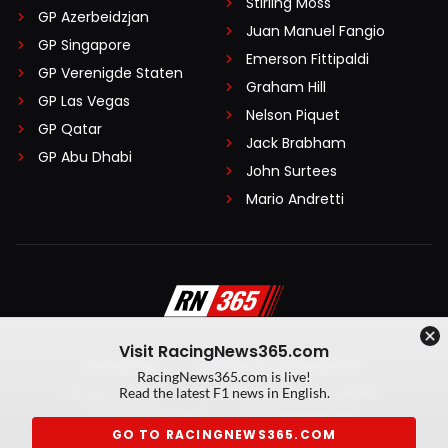
Stirling Moss
GP Azerbeidzjan
Juan Manuel Fangio
GP Singapore
Emerson Fittipaldi
GP Verenigde Staten
Graham Hill
GP Las Vegas
Nelson Piquet
GP Qatar
Jack Brabham
GP Abu Dhabi
John Surtees
Mario Andretti
Visit RacingNews365.com
Disclaimer
Algemene voorwaarden
RacingNews365.com is live!
Privacy Policy
Created by On Your Marks
Read the latest F1 news in English.
Privacy manager
Kansspeluitingen
GO TO RACINGNEWS365.COM