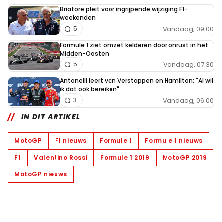
Briatore pleit voor ingrijpende wijziging F1-
weekenden
Vandaag, 09:00
5
Formule 1 ziet omzet kelderen door onrust in het
Midden-Oosten
Vandaag, 07:30
5
Antonelli leert van Verstappen en Hamilton: "Al wil
ik dat ook bereiken"
Vandaag, 06:00
3
IN DIT ARTIKEL
MotoGP
F1 nieuws
Formule 1
Formule 1 nieuws
F1
Valentino Rossi
Formule 1 2019
MotoGP 2019
MotoGP nieuws