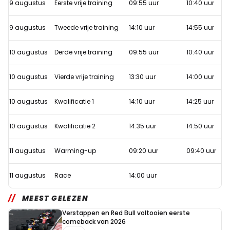
9 augustus
Eerste vrije training
09:55 uur
10:40 uur
begint
de
9 augustus
Tweede vrije training
14:10 uur
14:55 uur
MotoGP
Grand
10 augustus
Derde vrije training
09:55 uur
10:40 uur
Prix
10 augustus
Vierde vrije training
13:30 uur
14:00 uur
van
Oostenrijk?
10 augustus
Kwalificatie 1
14:10 uur
14:25 uur
10 augustus
Kwalificatie 2
14:35 uur
14:50 uur
11 augustus
Warming-up
09:20 uur
09:40 uur
11 augustus
Race
14:00 uur
MEEST GELEZEN
Verstappen en Red Bull voltooien eerste
comeback van 2026