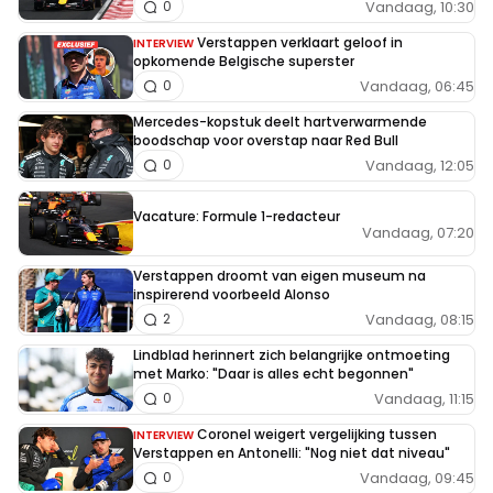
Vandaag, 10:30
0
Verstappen verklaart geloof in
INTERVIEW
opkomende Belgische superster
Vandaag, 06:45
0
Mercedes-kopstuk deelt hartverwarmende
boodschap voor overstap naar Red Bull
Vandaag, 12:05
0
Vacature: Formule 1-redacteur
Vandaag, 07:20
Verstappen droomt van eigen museum na
inspirerend voorbeeld Alonso
Vandaag, 08:15
2
Lindblad herinnert zich belangrijke ontmoeting
met Marko: "Daar is alles echt begonnen"
Vandaag, 11:15
0
Coronel weigert vergelijking tussen
INTERVIEW
Verstappen en Antonelli: "Nog niet dat niveau"
Vandaag, 09:45
0