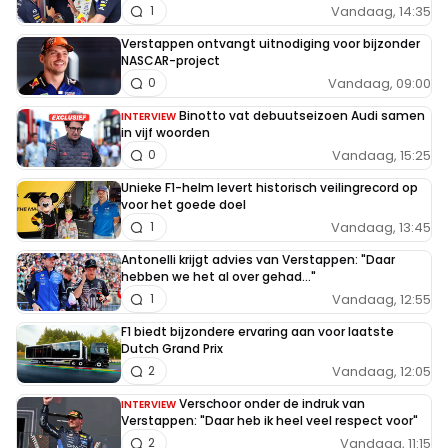
Vandaag, 14:35
1
Verstappen ontvangt uitnodiging voor bijzonder
NASCAR-project
Vandaag, 09:00
0
Binotto vat debuutseizoen Audi samen
INTERVIEW
in vijf woorden
Vandaag, 15:25
0
Unieke F1-helm levert historisch veilingrecord op
voor het goede doel
Vandaag, 13:45
1
Antonelli krijgt advies van Verstappen: "Daar
hebben we het al over gehad..."
Vandaag, 12:55
1
F1 biedt bijzondere ervaring aan voor laatste
Dutch Grand Prix
Vandaag, 12:05
2
Verschoor onder de indruk van
INTERVIEW
Verstappen: "Daar heb ik heel veel respect voor"
Vandaag, 11:15
2