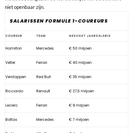
niet openbaar zijn.
SALARISSEN FORMULE 1-COUREURS
Hoeveel
COUREUR
TEAM
GESCHAT JAARSALARIS
verdienen
Hamilton
Mercedes
€ 50 miljoen
de
Formule
Vettel
Ferrari
€ 40 miljoen
1-
coureurs
Verstappen
Red Bull
€ 35 miljoen
in
Ricciardo
Renault
€ 27,5 miljoen
2020?
Leclerc
Ferrari
€ 8 miljoen
Bottas
Mercedes
€ 7 miljoen