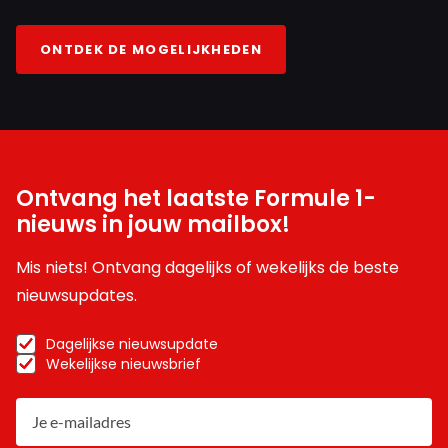
hoef ik geen salaris,... De ultieme (jongens) droom om in
een F1 auto te mogen rijden,....
ONTDEK DE MOGELIJKHEDEN
Meepraten? Dat kan! Je hoeft je alleen maar aan te
melden met een RN365-account.
Ontvang het laatste Formule 1-
INLOGGEN
AANMELDEN
nieuws in jouw mailbox!
Mis niets! Ontvang dagelijks of wekelijks de beste
nieuwsupdates.
Dagelijkse nieuwsupdate
Wekelijkse nieuwsbrief