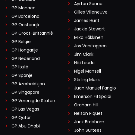
Ayrton Senna
GP Monaco
Gilles Villeneuve
GP Barcelona
James Hunt
GP Oostenrijk
Jackie Stewart
GP Groot-Brittannië
Mika Häkkinen
GP België
Jos Verstappen
GP Hongarije
Jim Clark
GP Nederland
Niki Lauda
GP Italië
Nigel Mansell
GP Spanje
Stirling Moss
GP Azerbeidzjan
Juan Manuel Fangio
GP Singapore
Emerson Fittipaldi
GP Verenigde Staten
Graham Hill
GP Las Vegas
Nelson Piquet
GP Qatar
Jack Brabham
GP Abu Dhabi
John Surtees