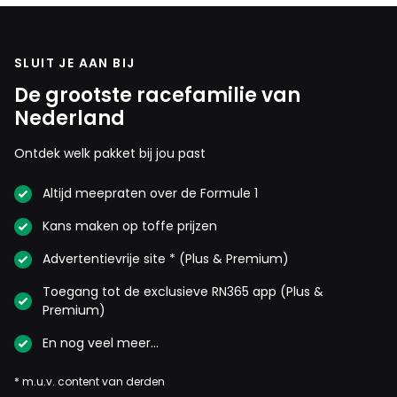
RaceTon
30 april 2020 22:26
Het salaris van Albon is mijn inziens veel te hoog.
SLUIT JE AAN BIJ
Want wat heeft hij tot nu toe laten zien? .............. Juist,
De grootste racefamilie van
veel te weinig. Steeds rond de 6e plaats eindigen is
Nederland
gewoon onvoldoende. Dus van waar die 1,5 miljoen???
Ontdek welk pakket bij jou past
Altijd meepraten over de Formule 1
Sam36
24 december 2020 10:36
Kans maken op toffe prijzen
Salaris van Verstappen is veel te hoog, hij is nog niet eens
Advertentievrije site * (Plus & Premium)
WK....!
Toegang tot de exclusieve RN365 app (Plus &
Premium)
ferblair
En nog veel meer…
24 december 2020 18:07
Ik doe het voor nix,....als alles voor mij betaald wordt,..dan
* m.u.v. content van derden