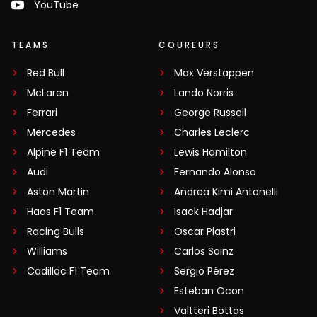
YouTube
TEAMS
COUREURS
Red Bull
Max Verstappen
McLaren
Lando Norris
Ferrari
George Russell
Mercedes
Charles Leclerc
Alpine F1 Team
Lewis Hamilton
Audi
Fernando Alonso
Aston Martin
Andrea Kimi Antonelli
Haas F1 Team
Isack Hadjar
Racing Bulls
Oscar Piastri
Williams
Carlos Sainz
Cadillac F1 Team
Sergio Pérez
Esteban Ocon
Valtteri Bottas