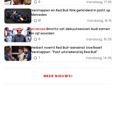
Vandaag, 17:05
0
accepteren :-)
Verstappen en Red Bull flink gehinderd in jacht op
Mercedes
Vandaag, 16:15
10
NEPPATSREV
Binotto vat debuutseizoen Audi samen
23 maart 2020 06:27
INTERVIEW
in vijf woorden
En dat voor niets doen
Vandaag, 15:25
0
Herbert noemt Red Bull-aanwinst troefkaart
Verstappen: "Past uitstekend bij Red Bull"
Mika Meyers
Vandaag, 14:35
1
30 maart 2020 11:03
Lando krijgt voor z'n 2e jaar nog maar 400.000 euro.
MEER NIEUWS
vergeleken met Alex die ook in z'n 2e jaar zit en 1,5
miljoen betaald krijgt vind ik wel apart. Lando mag
misschien wel bij een minder goed team zitten dat Alex
maar dan vind ik 400.000 en 1.5 miljoen alsnog wel een
behoorlijk verschil. Wat vinden jullie daar van??