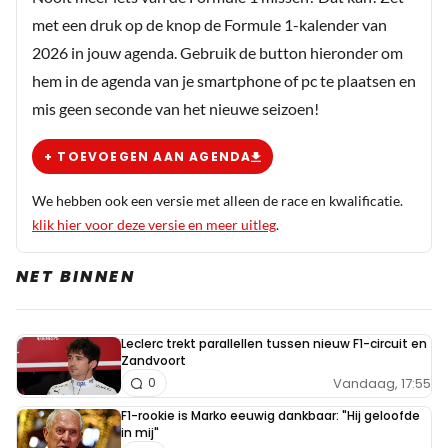
22 maart 2020 20:05
met een druk op de knop de Formule 1-kalender van
Je weet wie ik bedoel dus je snapt het, verder
2026 in jouw agenda. Gebruik de button hieronder om
vind ik dat de bedragen die sportlui in welke
hem in de agenda van je smartphone of pc te plaatsen en
betaalde sport dan ook niet meer normaal. Dat
mis geen seconde van het nieuwe seizoen!
ze meer verdienen door hun prestatie oke, maar
er zijn grenzen. Kijk alleen maar naar Lewis,
+ TOEVOEGEN AAN AGENDA
vraagt nu 60 miljoen per jaar, en wat kan hij
meer dan jij of ik, niets dus. Hij kan alleen goed
We hebben ook een versie met alleen de race en kwalificatie.
racen maar een chirurg kan goed opereren.
klik hier voor deze versie en meer uitleg
.
waarom het verschil, Ik geef de sportlui
trouwens geen ongelijk, want wij het
NET BINNEN
klootjesvolk hebben het er voor over.
Leclerc trekt parallellen tussen nieuw F1-circuit en
Sjorske
Zandvoort
22 maart 2020 20:22
Vandaag, 17:55
0
Ik sla geen enkel salaris af. Ze verdienen allemaal
F1-rookie is Marko eeuwig dankbaar: "Hij geloofde
lekker. Ik ga vanaf bovenaan beginnen met
in mij"