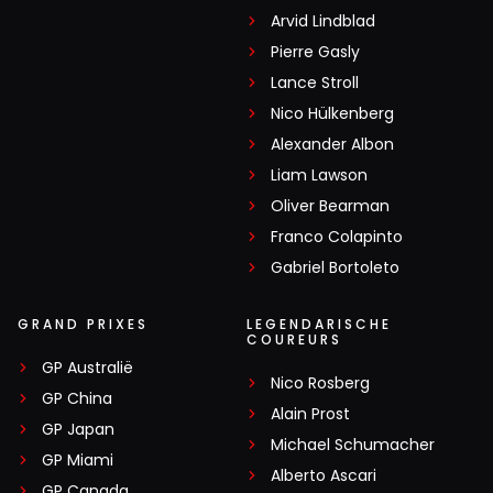
Arvid Lindblad
Pierre Gasly
Lance Stroll
Nico Hülkenberg
Alexander Albon
Liam Lawson
Oliver Bearman
Franco Colapinto
Gabriel Bortoleto
GRAND PRIXES
LEGENDARISCHE
COUREURS
GP Australië
Nico Rosberg
GP China
Alain Prost
GP Japan
Michael Schumacher
GP Miami
Alberto Ascari
GP Canada