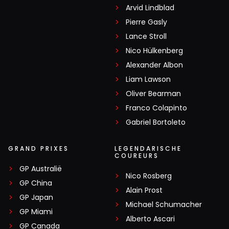
Arvid Lindblad
Pierre Gasly
Lance Stroll
Nico Hülkenberg
Alexander Albon
Liam Lawson
Oliver Bearman
Franco Colapinto
Gabriel Bortoleto
GRAND PRIXES
LEGENDARISCHE
COUREURS
GP Australië
Nico Rosberg
GP China
Alain Prost
GP Japan
Michael Schumacher
GP Miami
Alberto Ascari
GP Canada