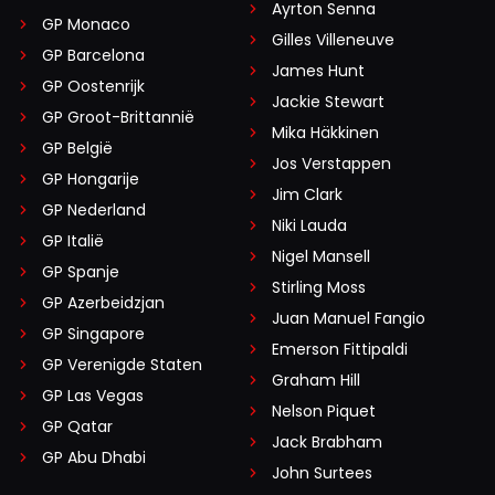
Ayrton Senna
GP Monaco
Gilles Villeneuve
GP Barcelona
James Hunt
GP Oostenrijk
Jackie Stewart
GP Groot-Brittannië
Mika Häkkinen
GP België
Jos Verstappen
GP Hongarije
Jim Clark
GP Nederland
Niki Lauda
GP Italië
Nigel Mansell
GP Spanje
Stirling Moss
GP Azerbeidzjan
Juan Manuel Fangio
GP Singapore
Emerson Fittipaldi
GP Verenigde Staten
Graham Hill
GP Las Vegas
Nelson Piquet
GP Qatar
Jack Brabham
GP Abu Dhabi
John Surtees