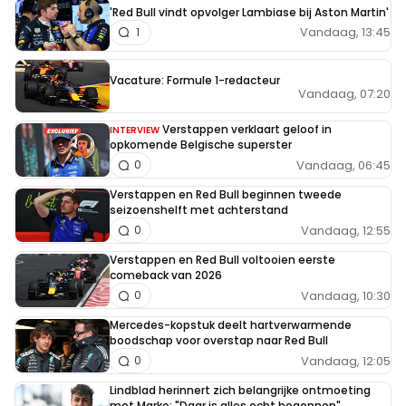
'Red Bull vindt opvolger Lambiase bij Aston Martin'
Vandaag, 13:45
1
Vacature: Formule 1-redacteur
Vandaag, 07:20
Verstappen verklaart geloof in
INTERVIEW
opkomende Belgische superster
Vandaag, 06:45
0
Verstappen en Red Bull beginnen tweede
seizoenshelft met achterstand
Vandaag, 12:55
0
Verstappen en Red Bull voltooien eerste
comeback van 2026
Vandaag, 10:30
0
Mercedes-kopstuk deelt hartverwarmende
boodschap voor overstap naar Red Bull
Vandaag, 12:05
0
Lindblad herinnert zich belangrijke ontmoeting
met Marko: "Daar is alles echt begonnen"