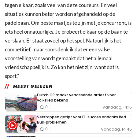
tegen elkaar, zoals veel van deze coureurs. En veel
situaties kunnen beter worden afgehandeld op de
padelbaan. Om beste maatjes te zijn met je concurrent, is
iets heel onnatuurlijks. Je probeert elkaar op de baan te
verslaan. Er staat zoveel op het spel. Natuurlijk is het
competitief, maar soms denk ik dat er een valse
voorstelling van wordt gemaakt dat het allemaal
vriendschappelijk is. Zo kan het niet zijn, want dat is
sport."
MEEST GELEZEN
Dutch GP maakt verrassende artiest voor
volkslied bekend
Vandaag, 14:15
0
Verstappen getipt voor F1-succes ondanks Red
Bull-problemen
Vandaag, 14:45
0