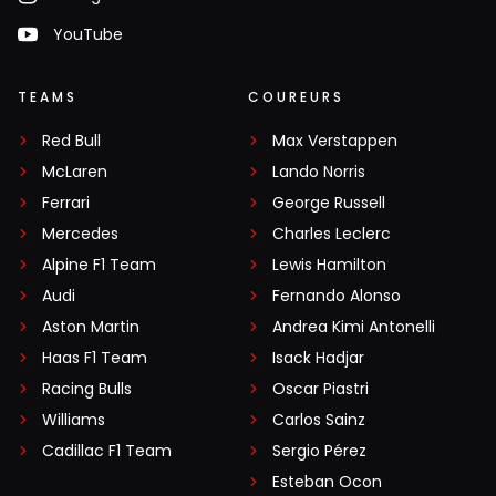
YouTube
TEAMS
COUREURS
Red Bull
Max Verstappen
McLaren
Lando Norris
Ferrari
George Russell
Mercedes
Charles Leclerc
Alpine F1 Team
Lewis Hamilton
Audi
Fernando Alonso
Aston Martin
Andrea Kimi Antonelli
Haas F1 Team
Isack Hadjar
Racing Bulls
Oscar Piastri
Williams
Carlos Sainz
Cadillac F1 Team
Sergio Pérez
Esteban Ocon