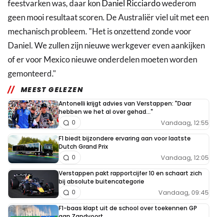
feestvarken was, daar kon
Daniel Ricciardo
wederom
geen mooi resultaat scoren. De Australiër viel uit met een
mechanisch probleem. "Het is onzettend zonde voor
Daniel. We zullen zijn nieuwe werkgever even aankijken
of er voor Mexico nieuwe onderdelen moeten worden
gemonteerd."
MEEST GELEZEN
Antonelli krijgt advies van Verstappen: "Daar
hebben we het al over gehad..."
Vandaag, 12:55
0
F1 biedt bijzondere ervaring aan voor laatste
Dutch Grand Prix
Vandaag, 12:05
0
Verstappen pakt rapportcijfer 10 en schaart zich
bij absolute buitencategorie
Vandaag, 09:45
0
F1-baas klapt uit de school over toekennen GP
aan Zandvoort