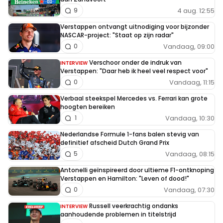
4 aug. 12:55
9
Verstappen ontvangt uitnodiging voor bijzonder
NASCAR-project: "Staat op zijn radar"
Vandaag, 09:00
0
Verschoor onder de indruk van
INTERVIEW
Verstappen: "Daar heb ik heel veel respect voor"
Vandaag, 11:15
0
Verbaal steekspel Mercedes vs. Ferrari kan grote
hoogten bereiken
Vandaag, 10:30
1
Nederlandse Formule 1-fans balen stevig van
definitief afscheid Dutch Grand Prix
Vandaag, 08:15
5
Antonelli geïnspireerd door ultieme F1-ontknoping
Verstappen en Hamilton: "Leven of dood!"
Vandaag, 07:30
0
Russell veerkrachtig ondanks
INTERVIEW
aanhoudende problemen in titelstrijd