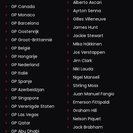
Alberto Ascari
GP Canada
Ayrton Senna
GP Monaco
Gilles Villeneuve
GP Barcelona
James Hunt
GP Oostenrijk
Jackie Stewart
GP Groot-Brittannië
Mika Häkkinen
GP België
Jos Verstappen
GP Hongarije
Jim Clark
GP Nederland
Niki Lauda
GP Italië
Nigel Mansell
GP Spanje
Stirling Moss
GP Azerbeidzjan
Juan Manuel Fangio
GP Singapore
Emerson Fittipaldi
GP Verenigde Staten
Graham Hill
GP Las Vegas
Nelson Piquet
GP Qatar
Jack Brabham
GP Abu Dhabi