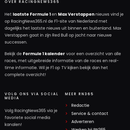
OVER RACINGNEWS365
Het
laatste Formule 1
en
Max Verstappen
nieuws vind je
op RacingNews365.nl de F1-site van Nederland met
dagelijks het laatste nieuws uit binnen en buitenland. Max
Verstappen gaat in zijn Red Bull op jacht naar nieuwe
successen.
Bekijk de
Formule 1 kalender
voor een overzicht van alle
races, met uitgebreide informatie van de races en real-
time informatie. Wil je F1 op TV kijken bekijk dan het
complete overzicht!
VOLG ONS VIA SOCIAL
MEER RN365
MEDIA
Redactie
Volg RacingNews365 via je
Service & contact
favoriete social media
Adverteren
kanalen!
Werken bij RN365