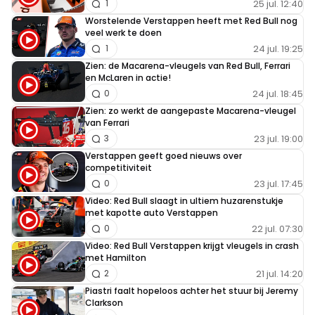
25 jul. 12:40
1
Worstelende Verstappen heeft met Red Bull nog
veel werk te doen
24 jul. 19:25
1
Zien: de Macarena-vleugels van Red Bull, Ferrari
en McLaren in actie!
24 jul. 18:45
0
Zien: zo werkt de aangepaste Macarena-vleugel
van Ferrari
23 jul. 19:00
3
Verstappen geeft goed nieuws over
competitiviteit
23 jul. 17:45
0
Video: Red Bull slaagt in ultiem huzarenstukje
met kapotte auto Verstappen
22 jul. 07:30
0
Video: Red Bull Verstappen krijgt vleugels in crash
met Hamilton
21 jul. 14:20
2
Piastri faalt hopeloos achter het stuur bij Jeremy
Clarkson