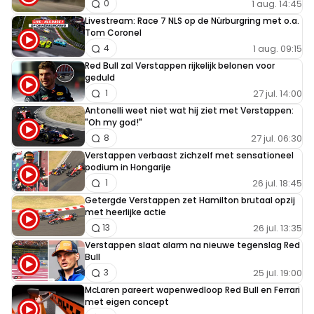
1 aug. 14:45
0
Livestream: Race 7 NLS op de Nürburgring met o.a.
Tom Coronel
1 aug. 09:15
4
Red Bull zal Verstappen rijkelijk belonen voor
geduld
27 jul. 14:00
1
Antonelli weet niet wat hij ziet met Verstappen:
"Oh my god!"
27 jul. 06:30
8
Verstappen verbaast zichzelf met sensationeel
podium in Hongarije
26 jul. 18:45
1
Getergde Verstappen zet Hamilton brutaal opzij
met heerlijke actie
26 jul. 13:35
13
Verstappen slaat alarm na nieuwe tegenslag Red
Bull
25 jul. 19:00
3
McLaren pareert wapenwedloop Red Bull en Ferrari
met eigen concept