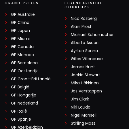
GRAND PRIXES
LEGENDARISCHE
COUREURS
GP Australië
Nico Rosberg
GP China
Alain Prost
GP Japan
Michael Schumacher
GP Miami
Alberto Ascari
GP Canada
Ayrton Senna
GP Monaco
Gilles Villeneuve
GP Barcelona
James Hunt
GP Oostenrijk
Jackie Stewart
GP Groot-Brittannië
Mika Häkkinen
GP België
Jos Verstappen
GP Hongarije
Jim Clark
GP Nederland
Niki Lauda
GP Italië
Nigel Mansell
GP Spanje
Stirling Moss
GP Azerbeidzjan