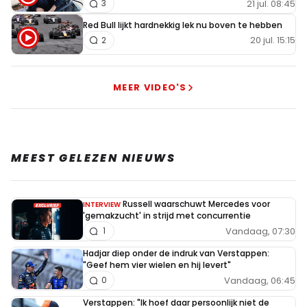
21 jul. 08:45
3
Red Bull lijkt hardnekkig lek nu boven te hebben
20 jul. 15:15
2
MEER VIDEO'S
MEEST GELEZEN NIEUWS
Russell waarschuwt Mercedes voor
INTERVIEW
'gemakzucht' in strijd met concurrentie
Vandaag, 07:30
1
Hadjar diep onder de indruk van Verstappen:
"Geef hem vier wielen en hij levert"
Vandaag, 06:45
0
Verstappen: "Ik hoef daar persoonlijk niet de