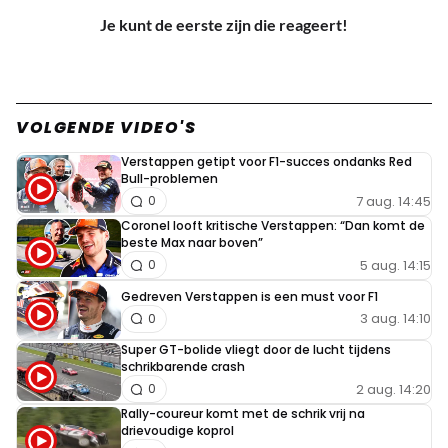
Je kunt de eerste zijn die reageert!
VOLGENDE VIDEO'S
Verstappen getipt voor F1-succes ondanks Red
Bull-problemen
7 aug. 14:45
0
Coronel looft kritische Verstappen: “Dan komt de
beste Max naar boven”
5 aug. 14:15
0
Gedreven Verstappen is een must voor F1
3 aug. 14:10
0
Super GT-bolide vliegt door de lucht tijdens
schrikbarende crash
2 aug. 14:20
0
Rally-coureur komt met de schrik vrij na
drievoudige koprol