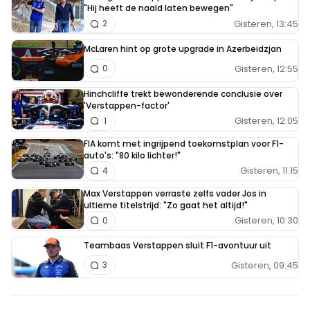
"Hij heeft de naald laten bewegen"
Gisteren, 13:45
2
McLaren hint op grote upgrade in Azerbeidzjan
Gisteren, 12:55
0
Hinchcliffe trekt bewonderende conclusie over
'Verstappen-factor'
Gisteren, 12:05
1
FIA komt met ingrijpend toekomstplan voor F1-
auto's: "80 kilo lichter!"
Gisteren, 11:15
4
Max Verstappen verraste zelfs vader Jos in
ultieme titelstrijd: "Zo gaat het altijd!"
Gisteren, 10:30
0
Teambaas Verstappen sluit F1-avontuur uit
Gisteren, 09:45
3