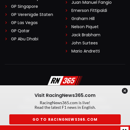
Juan Manuel Fangio
GP Singapore
Emerson Fittipaldi
GP Verenigde Staten
Graham Hill
GP Las Vegas
Nelson Piquet
GP Qatar
Jack Brabham
GP Abu Dhabi
John Surtees
Mario Andretti
Visit RacingNews365.com
Disclaimer
Algemene voorwaarden
RacingNews365.com is live!
Privacy Policy
Created by On Your Marks
Read the latest F1 news in English.
Privacy manager
Kansspeluitingen
GO TO RACINGNEWS365.COM
© 2026 RacingNews365. Alle rechten voorbehouden