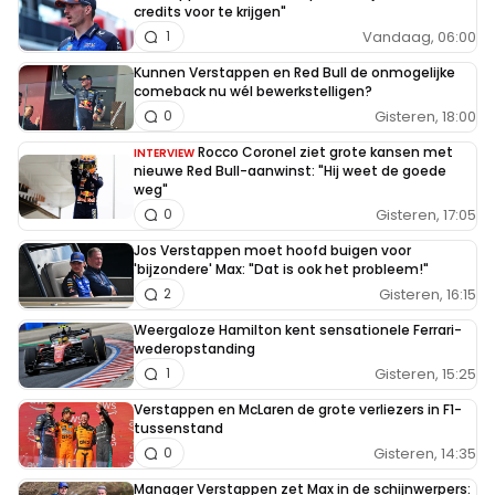
credits voor te krijgen"
Vandaag, 06:00
1
Kunnen Verstappen en Red Bull de onmogelijke
comeback nu wél bewerkstelligen?
Gisteren, 18:00
0
Rocco Coronel ziet grote kansen met
INTERVIEW
nieuwe Red Bull-aanwinst: "Hij weet de goede
weg"
Gisteren, 17:05
0
Jos Verstappen moet hoofd buigen voor
'bijzondere' Max: "Dat is ook het probleem!"
Gisteren, 16:15
2
Weergaloze Hamilton kent sensationele Ferrari-
wederopstanding
Gisteren, 15:25
1
Verstappen en McLaren de grote verliezers in F1-
tussenstand
Gisteren, 14:35
0
Manager Verstappen zet Max in de schijnwerpers: