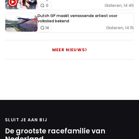
Gisteren, 14:45
0
Dutch GP maakt verrassende artiest voor
volkslied bekend
Gisteren, 14:15
14
MEER NIEUWS
SLUIT JE AAN BIJ
De grootste racefamilie van