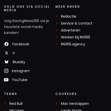
VOLG ONS VIA SOCIAL
MEER RN365
MEDIA
Redactie
Volg RacingNews365 via je
Service & contact
favoriete social media
Adverteren
kanalen!
Werken bij RN365
Facebook
RN365.agency
X
Bluesky
Instagram
YouTube
TEAMS
COUREURS
Red Bull
Max Verstappen
McLaren
Lando Norris