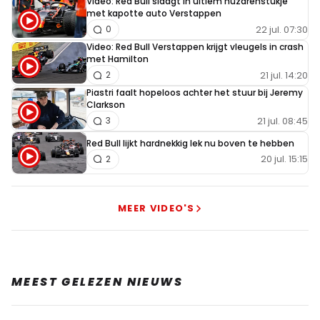
Video: Red Bull slaagt in ultiem huzarenstukje
met kapotte auto Verstappen
22 jul. 07:30
0
Video: Red Bull Verstappen krijgt vleugels in crash
met Hamilton
21 jul. 14:20
2
Piastri faalt hopeloos achter het stuur bij Jeremy
Clarkson
21 jul. 08:45
3
Red Bull lijkt hardnekkig lek nu boven te hebben
20 jul. 15:15
2
MEER VIDEO'S
MEEST GELEZEN NIEUWS