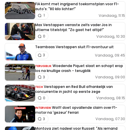
FIA komt met ingrijpend toekomstplan voor F1-
auto's: "80 kilo lichter!"
Vandaag, 11:15
1
Max Verstappen verraste zelfs vader Jos in
ultieme titelstrijd: "Zo gaat het altijd!"
Vandaag, 10:30
0
Teambaas Verstappen sluit F1-avontuur uit
Vandaag, 09:45
3
Woedende Piquet slaat en schopt erop
TERUGBLIK
los na knullige crash - terugblik
Vandaag, 09:00
3
Verstappen en Red Bull afhankelijk van
TECH
concurrentie in jacht op eerste zege
Vandaag, 08:15
0
Wolff doet opvallende claim over F1-
INTERVIEW
motor na 'gezeur' Ferrari
Vandaag, 07:30
3
Montoya ziet nadeel voor Russell: "Als iemand