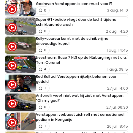
Gedreven Verstappen is een must voor F1
3 aug. 14:10
0
Super GT-bolide vliegt door de lucht tijdens
schrikbarende crash
2 aug. 14:20
0
Rally-coureur komt met de schrik vrij na
drievoudige koprol
1 aug. 14:45
0
Livestream: Race 7 NLS op de Nürburgring met o.a.
Tom Coronel
1 aug. 09:15
4
Red Bull zal Verstappen rijkelijk belonen voor
geduld
27 jul. 14:00
1
Antonelli weet niet wat hij ziet met Verstappen:
"Oh my god!"
27 jul. 06:30
8
Verstappen verbaast zichzelf met sensationeel
podium in Hongarije
26 jul. 18:45
1