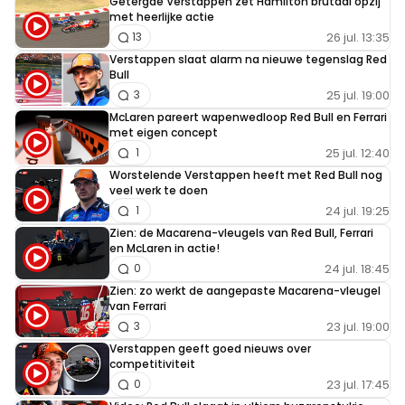
Getergde Verstappen zet Hamilton brutaal opzij
met heerlijke actie
26 jul. 13:35
13
Verstappen slaat alarm na nieuwe tegenslag Red
Bull
25 jul. 19:00
3
McLaren pareert wapenwedloop Red Bull en Ferrari
met eigen concept
25 jul. 12:40
1
Worstelende Verstappen heeft met Red Bull nog
veel werk te doen
24 jul. 19:25
1
Zien: de Macarena-vleugels van Red Bull, Ferrari
en McLaren in actie!
24 jul. 18:45
0
Zien: zo werkt de aangepaste Macarena-vleugel
van Ferrari
23 jul. 19:00
3
Verstappen geeft goed nieuws over
competitiviteit
23 jul. 17:45
0