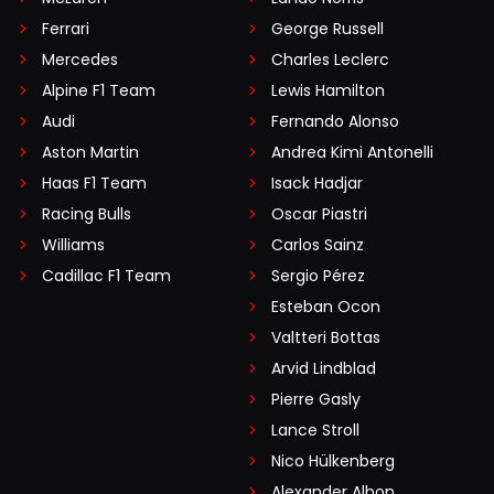
Ferrari
George Russell
Mercedes
Charles Leclerc
Alpine F1 Team
Lewis Hamilton
Audi
Fernando Alonso
Aston Martin
Andrea Kimi Antonelli
Haas F1 Team
Isack Hadjar
Racing Bulls
Oscar Piastri
Williams
Carlos Sainz
Cadillac F1 Team
Sergio Pérez
Esteban Ocon
Valtteri Bottas
Arvid Lindblad
Pierre Gasly
Lance Stroll
Nico Hülkenberg
Alexander Albon