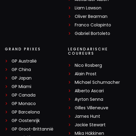
Liam Lawson
Oliver Bearman
Franco Colapinto
Gabriel Bortoleto
GRAND PRIXES
LEGENDARISCHE
COUREURS
GP Australië
Nico Rosberg
GP China
Alain Prost
GP Japan
Michael Schumacher
GP Miami
Alberto Ascari
GP Canada
Ayrton Senna
GP Monaco
Gilles Villeneuve
GP Barcelona
James Hunt
GP Oostenrijk
Jackie Stewart
GP Groot-Brittannië
Mika Häkkinen