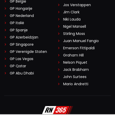
GP België
Jos Verstappen
GP Hongarije
Jim Clark
GP Nederland
Niki Lauda
GP Italië
Nigel Mansell
GP Spanje
Stirling Moss
GP Azerbeidzjan
Juan Manuel Fangio
GP Singapore
Emerson Fittipaldi
GP Verenigde Staten
Graham Hill
GP Las Vegas
Nelson Piquet
GP Qatar
Jack Brabham
GP Abu Dhabi
John Surtees
Mario Andretti