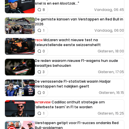
snel is en een klootzak..."
Vandaag, 06:45
8
De gemiste kansen van Verstappen en Red Bull in
2026
Vandaag, 06:00
1
McLaren wacht nieuwe test na
TECH
teleurstellende eerste seizoenshelft
Gisteren, 18:00
0
De reden waarom nieuwe F1-wagens hun oude
kwaaltjes behouden
Gisteren, 17:05
3
De verrassende F1-statistiek waarin Hadjar
Verstappen het nakijken geeft
Gisteren, 16:15
0
Cadillac onthult strategie om
INTERVIEW
'allerbeste team' in F1 te worden
Gisteren, 15:25
1
Verstappen getipt voor F1-succes ondanks Red
Bull-problemen