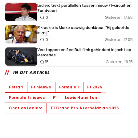
Leclerc trekt parallellen tussen nieuw F1-circuit en
Zandvoort
Gisteren, 17:55
0
F1-rookie is Marko eeuwig dankbaar: "Hij geloofde
in mij"
Gisteren, 17:05
0
Verstappen en Red Bull flink gehinderd in jacht op
Mercedes
Gisteren, 16:15
15
IN DIT ARTIKEL
Ferrari
F1 nieuws
Formule 1
F1 2025
Formule 1 nieuws
F1
Lewis Hamilton
Charles Leclerc
F1 Grand Prix Azerbeidzjan 2025