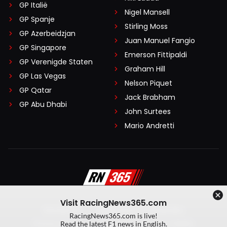
GP Italië
Nigel Mansell
GP Spanje
Stirling Moss
GP Azerbeidzjan
Juan Manuel Fangio
GP Singapore
Emerson Fittipaldi
GP Verenigde Staten
Graham Hill
GP Las Vegas
Nelson Piquet
GP Qatar
Jack Brabham
GP Abu Dhabi
John Surtees
Mario Andretti
Visit RacingNews365.com
Disclaimer
Algemene voorwaarden
RacingNews365.com is live!
Privacy Policy
Created by On Your Marks
Read the latest F1 news in English.