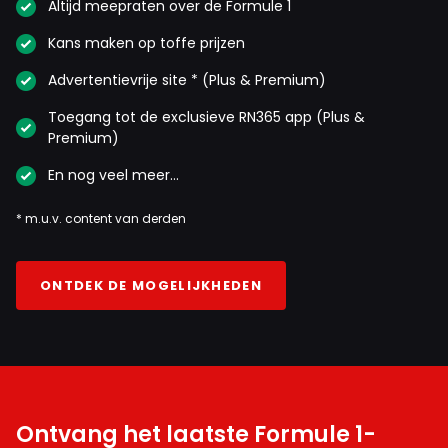
Altijd meepraten over de Formule 1
ging in Miami over team player zijn.
Kans maken op toffe prijzen
Advertentievrije site * (Plus & Premium)
GoAzBox
Toegang tot de exclusieve RN365 app (Plus &
22 september 2025 14:24
Premium)
"Hamilton kwam overigens naar Ferrari om een achtste
En nog veel meer…
wereldtitel te winnen, niet om achtste te worden in Baku."
Auw, die moet pijn doen
* m.u.v. content van derden
Ik Jij
ONTDEK DE MOGELIJKHEDEN
22 september 2025 14:50
Whahaha, inderdaad een mega steek onder water en
ik kreeg eerlijk gezegd een flinke lach op mijn gezicht.
Azijnman
22 september 2025 15:06
Ontvang het laatste Formule 1-