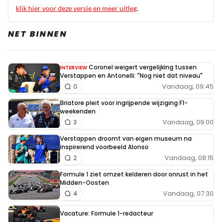
was achteraf dan gewoon een onnodige
klik hier voor deze versie en meer uitleg
.
teamorder uit het oogpunt van Leclerc, want
NET BINNEN
Hamilton deed er niets mee en Leclerc werd er
uiteindelijk alleen maar door benadeeld. Meteen
een goede reden voor Leclerc om voortaan niet
Coronel weigert vergelijking tussen
INTERVIEW
"aan die onzin mee te doen". Of het om plaats
Verstappen en Antonelli: "Nog niet dat niveau"
acht en negen gaat, doet ook niet ter zake. There
Vandaag, 09:45
0
is a principal involved here.
Briatore pleit voor ingrijpende wijziging F1-
weekenden
Vandaag, 09:00
Dit bericht is aangepast op:
3
22-09
Verstappen droomt van eigen museum na
inspirerend voorbeeld Alonso
MK_IV
Vandaag, 08:15
2
22 september 2025 14:11
@Zwartman > Prima reactie. Wat jij schrijft klopt
Formule 1 ziet omzet kelderen door onrust in het
Midden-Oosten
helemaal.
Vandaag, 07:30
4
Dit bericht is aangepast door de redactie.
Vacature: Formule 1-redacteur