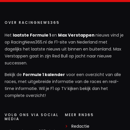
Ja het is een "gentlemen agreement" precies waar
het aan ontbreekt bij HAM, kijk even naar z'n reactie
op Silverstone.....
OVER RACINGNEWS365
Het
laatste Formule 1
en
Max Verstappen
nieuws vind je
Ik Jij
op RacingNews365.nl de F1-site van Nederland met
22 september 2025 17:01
dagelijks het laatste nieuws uit binnen en buitenland. Max
Tsja, de Italianen hebben een quote : " als je me
Verstappen gaat in zijn Red Bull op jacht naar nieuwe
n@@it, wil ik het wel lekker vinden". Door deze actie
successen.
en hezien de respons heeft Lewis zichzelf lelijk in de
Bekijk de
Formule 1 kalender
voor een overzicht van alle
kaart gespeeld.....
races, met uitgebreide informatie van de races en real-
time informatie. Wil je F1 op TV kijken bekijk dan het
MK_IV
complete overzicht!
22 september 2025 14:09
Comment verwijderd i.v.m. beledigend taalgebruik.
VOLG ONS VIA SOCIAL
MEER RN365
MEDIA
Dit bericht is aangepast door de redactie.
Redactie