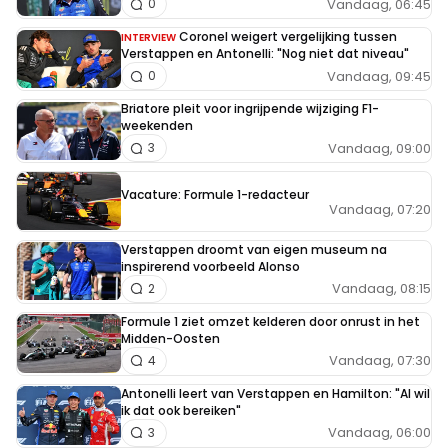
Vandaag, 06:45
0
Coronel weigert vergelijking tussen
INTERVIEW
Verstappen en Antonelli: "Nog niet dat niveau"
Vandaag, 09:45
0
Briatore pleit voor ingrijpende wijziging F1-
weekenden
Vandaag, 09:00
3
Vacature: Formule 1-redacteur
Vandaag, 07:20
Verstappen droomt van eigen museum na
inspirerend voorbeeld Alonso
Vandaag, 08:15
2
Formule 1 ziet omzet kelderen door onrust in het
Midden-Oosten
Vandaag, 07:30
4
Antonelli leert van Verstappen en Hamilton: "Al wil
ik dat ook bereiken"
Vandaag, 06:00
3