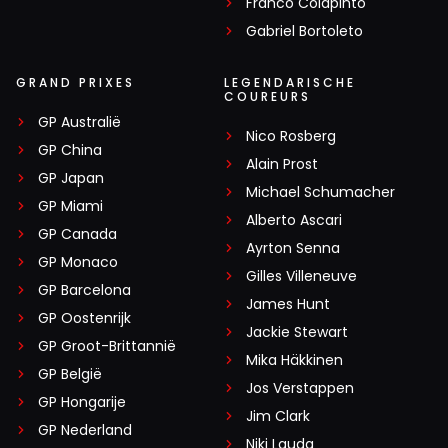
Franco Colapinto
Gabriel Bortoleto
Meepraten? Dat kan! Je hoeft je alleen maar aan te
melden met een RN365-account.
GRAND PRIXES
LEGENDARISCHE
COUREURS
INLOGGEN
AANMELDEN
GP Australië
Nico Rosberg
GP China
Alain Prost
GP Japan
Michael Schumacher
GP Miami
Alberto Ascari
GP Canada
Ayrton Senna
GP Monaco
Gilles Villeneuve
GP Barcelona
James Hunt
GP Oostenrijk
Jackie Stewart
GP Groot-Brittannië
Mika Häkkinen
GP België
Jos Verstappen
GP Hongarije
Jim Clark
GP Nederland
Niki Lauda