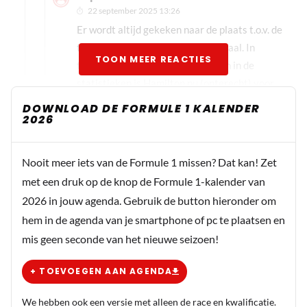
22 september 2025 13:26
Er wordt altijd gekeken naar de plaats t.o.v. de
teamgenoot met hetzelfde materiaal. In
TOON MEER REACTIES
trainingen, kwalificatie en race. En in de
statistieken is Hamilton nu (onterecht) voor
Leclerc geëindigd. Hoe dat heeft kunnen
DOWNLOAD DE FORMULE 1 KALENDER
2026
gebeuren wordt snel vergeten. De statistieken
blijven echter.
Nooit meer iets van de Formule 1 missen? Dat kan! Zet
HaroldLT
met een druk op de knop de Formule 1-kalender van
22 september 2025 19:07
2026 in jouw agenda. Gebruik de button hieronder om
@MK_IV - Of iets klopt, of dat jij het ergens mee
hem in de agenda van je smartphone of pc te plaatsen en
eens bent, zijn niet dezelfde dingen. Als Lewis
mis geen seconde van het nieuwe seizoen!
het onzin vond om mee te doen aan die
poppenkast, dan had hij er vanaf het begin al niet
+ TOEVOEGEN AAN AGENDA
aan mee moeten doen. Niet jouw spreuk... ik weet
het, maar je geeft aan dat dat helemaal klopt. Dit
We hebben ook een versie met alleen de race en kwalificatie.