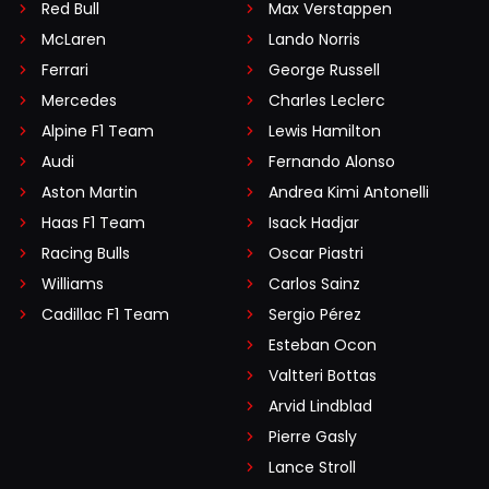
Red Bull
Max Verstappen
McLaren
Lando Norris
Ferrari
George Russell
Mercedes
Charles Leclerc
Alpine F1 Team
Lewis Hamilton
Audi
Fernando Alonso
Aston Martin
Andrea Kimi Antonelli
Haas F1 Team
Isack Hadjar
Racing Bulls
Oscar Piastri
Williams
Carlos Sainz
Cadillac F1 Team
Sergio Pérez
Esteban Ocon
Valtteri Bottas
Arvid Lindblad
Pierre Gasly
Lance Stroll