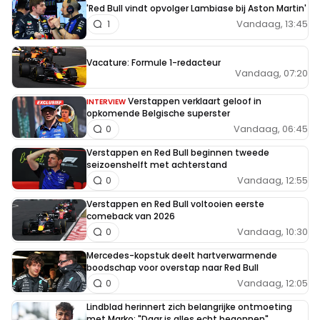
'Red Bull vindt opvolger Lambiase bij Aston Martin'
Vandaag, 13:45
1
Vacature: Formule 1-redacteur
Vandaag, 07:20
Verstappen verklaart geloof in
INTERVIEW
opkomende Belgische superster
Vandaag, 06:45
0
Verstappen en Red Bull beginnen tweede
seizoenshelft met achterstand
Vandaag, 12:55
0
Verstappen en Red Bull voltooien eerste
comeback van 2026
Vandaag, 10:30
0
Mercedes-kopstuk deelt hartverwarmende
boodschap voor overstap naar Red Bull
Vandaag, 12:05
0
Lindblad herinnert zich belangrijke ontmoeting
met Marko: "Daar is alles echt begonnen"