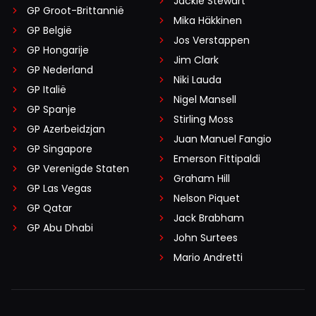
Jackie Stewart
GP Groot-Brittannië
Mika Häkkinen
GP België
Jos Verstappen
GP Hongarije
Jim Clark
GP Nederland
Niki Lauda
GP Italië
Nigel Mansell
GP Spanje
Stirling Moss
GP Azerbeidzjan
Juan Manuel Fangio
GP Singapore
Emerson Fittipaldi
GP Verenigde Staten
Graham Hill
GP Las Vegas
Nelson Piquet
GP Qatar
Jack Brabham
GP Abu Dhabi
John Surtees
Mario Andretti