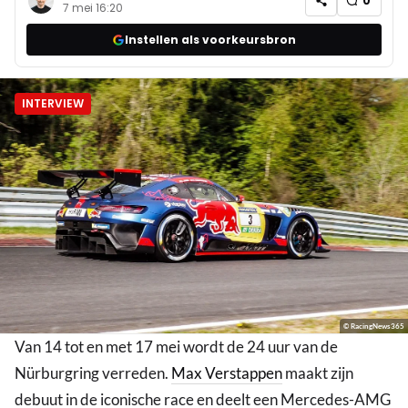
0
7 mei 16:20
Instellen als voorkeursbron
INTERVIEW
© RacingNews365
Van 14 tot en met 17 mei wordt de 24 uur van de
Nürburgring verreden.
Max Verstappen
maakt zijn
debuut in de iconische race en deelt een Mercedes-AMG