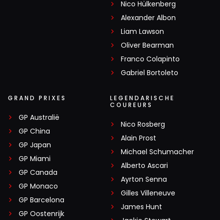
Nico Hülkenberg
Alexander Albon
Liam Lawson
Oliver Bearman
Franco Colapinto
Gabriel Bortoleto
GRAND PRIXES
LEGENDARISCHE
COUREURS
GP Australië
Nico Rosberg
GP China
Alain Prost
GP Japan
Michael Schumacher
GP Miami
Alberto Ascari
GP Canada
Ayrton Senna
GP Monaco
Gilles Villeneuve
GP Barcelona
James Hunt
GP Oostenrijk