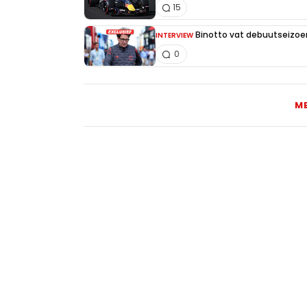
15
Binotto vat debuutseizoen
INTERVIEW
0
M