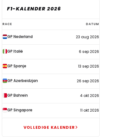
F1-KALENDER 2026
F1-
RACE
DATUM
kalender
GP Nederland
23 aug 2026
2026
GP Italië
6 sep 2026
GP Spanje
13 sep 2026
GP Azerbeidzjan
26 sep 2026
GP Bahrein
4 okt 2026
GP Singapore
11 okt 2026
VOLLEDIGE KALENDER