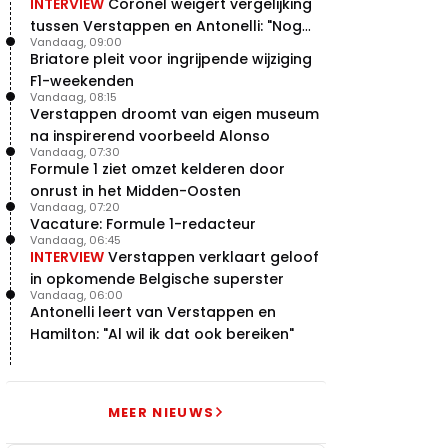
INTERVIEW
Coronel weigert vergelijking
tussen Verstappen en Antonelli: "Nog
Vandaag, 09:00
niet dat niveau"
Briatore pleit voor ingrijpende wijziging
F1-weekenden
Vandaag, 08:15
Verstappen droomt van eigen museum
na inspirerend voorbeeld Alonso
Vandaag, 07:30
Formule 1 ziet omzet kelderen door
onrust in het Midden-Oosten
Vandaag, 07:20
Vacature: Formule 1-redacteur
Vandaag, 06:45
INTERVIEW
Verstappen verklaart geloof
in opkomende Belgische superster
Vandaag, 06:00
Antonelli leert van Verstappen en
Hamilton: "Al wil ik dat ook bereiken"
MEER NIEUWS