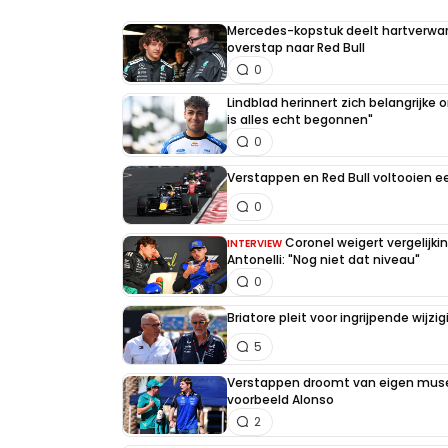
Mercedes-kopstuk deelt hartverw
overstap naar Red Bull
0
Lindblad herinnert zich belangrijke
is alles echt begonnen"
0
Verstappen en Red Bull voltooien 
0
Coronel weigert vergelijk
INTERVIEW
Antonelli: "Nog niet dat niveau"
0
Briatore pleit voor ingrijpende wijz
5
Verstappen droomt van eigen muse
voorbeeld Alonso
2