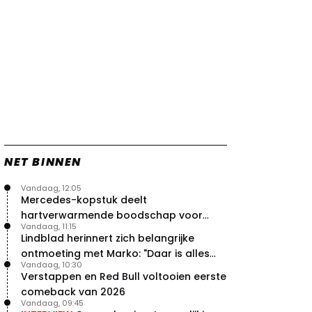
NET BINNEN
Vandaag, 12:05
Mercedes-kopstuk deelt
hartverwarmende boodschap voor
Vandaag, 11:15
overstap naar Red Bull
Lindblad herinnert zich belangrijke
ontmoeting met Marko: "Daar is alles
Vandaag, 10:30
echt begonnen"
Verstappen en Red Bull voltooien eerste
comeback van 2026
Vandaag, 09:45