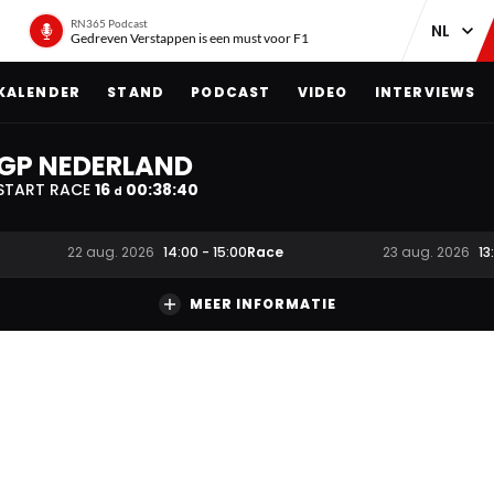
RN365 Podcast
Gedreven Verstappen is een must voor F1
KALENDER
STAND
PODCAST
VIDEO
INTERVIEWS
GP NEDERLAND
START RACE
16
00
:
38
:
39
d
Race
22 aug. 2026
14:00
-
15:00
23 aug. 2026
13
MEER INFORMATIE