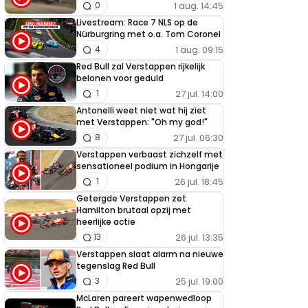
1 aug. 14:45
0
Livestream: Race 7 NLS op de
Nürburgring met o.a. Tom Coronel
1 aug. 09:15
4
Red Bull zal Verstappen rijkelijk
belonen voor geduld
27 jul. 14:00
1
Antonelli weet niet wat hij ziet
met Verstappen: "Oh my god!"
27 jul. 06:30
8
Verstappen verbaast zichzelf met
sensationeel podium in Hongarije
26 jul. 18:45
1
Getergde Verstappen zet
Hamilton brutaal opzij met
heerlijke actie
26 jul. 13:35
13
Verstappen slaat alarm na nieuwe
tegenslag Red Bull
25 jul. 19:00
3
McLaren pareert wapenwedloop