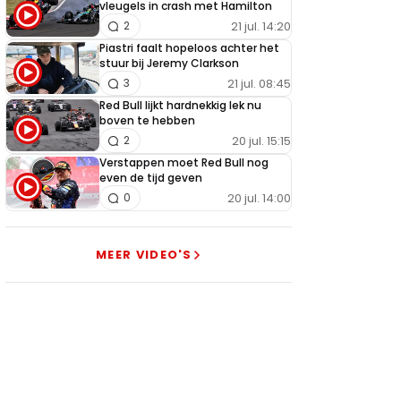
vleugels in crash met Hamilton
21 jul. 14:20
2
Piastri faalt hopeloos achter het
stuur bij Jeremy Clarkson
21 jul. 08:45
3
Red Bull lijkt hardnekkig lek nu
boven te hebben
20 jul. 15:15
2
Verstappen moet Red Bull nog
even de tijd geven
20 jul. 14:00
0
MEER VIDEO'S