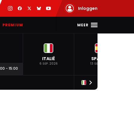
Inloggen
MEER
PREMIUM
ITALIË
SPANJE
6 SEP. 2026
13 SEP. 2026
:00
-
15:00