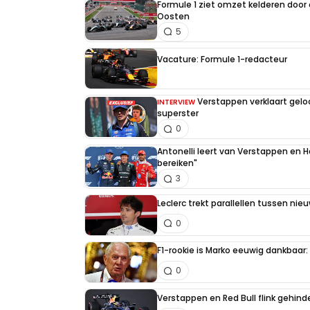
Formule 1 ziet omzet kelderen door
Oosten
5
Vacature: Formule 1-redacteur
Verstappen verklaart gel
INTERVIEW
superster
0
Antonelli leert van Verstappen en Ha
bereiken"
3
Leclerc trekt parallellen tussen nie
0
F1-rookie is Marko eeuwig dankbaar: "
0
Verstappen en Red Bull flink gehind