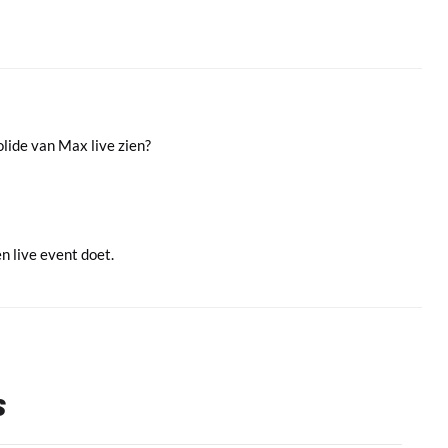
ide van Max live zien?
en live event doet.
S