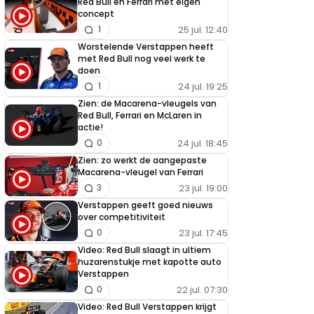
Red Bull en Ferrari met eigen
concept
25 jul. 12:40
1
Worstelende Verstappen heeft
met Red Bull nog veel werk te
doen
24 jul. 19:25
1
Zien: de Macarena-vleugels van
Red Bull, Ferrari en McLaren in
actie!
24 jul. 18:45
0
Zien: zo werkt de aangepaste
Macarena-vleugel van Ferrari
23 jul. 19:00
3
Verstappen geeft goed nieuws
over competitiviteit
23 jul. 17:45
0
Video: Red Bull slaagt in ultiem
huzarenstukje met kapotte auto
Verstappen
22 jul. 07:30
0
Video: Red Bull Verstappen krijgt