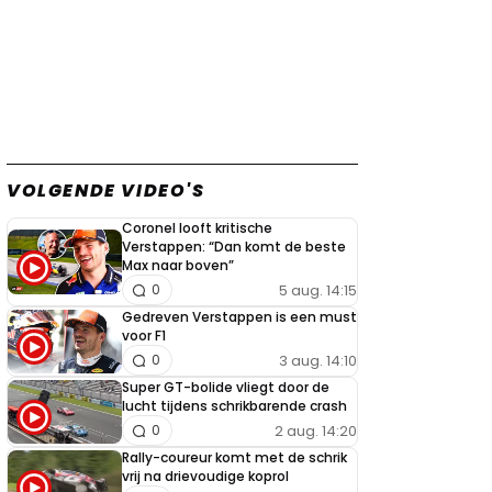
VOLGENDE VIDEO'S
Coronel looft kritische
Verstappen: “Dan komt de beste
Max naar boven”
5 aug. 14:15
0
Gedreven Verstappen is een must
voor F1
3 aug. 14:10
0
Super GT-bolide vliegt door de
lucht tijdens schrikbarende crash
2 aug. 14:20
0
Rally-coureur komt met de schrik
vrij na drievoudige koprol