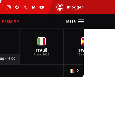
Inloggen
MEER
PREMIUM
ITALIË
SPANJE
6 SEP. 2026
13 SEP. 2026
:00
-
15:00