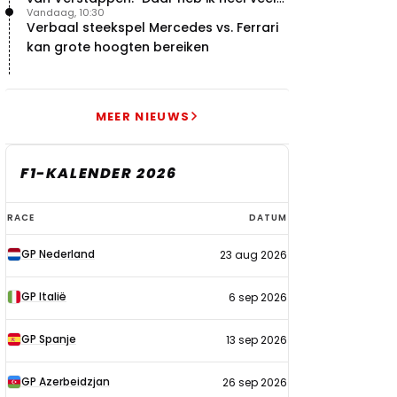
Vandaag, 10:30
respect voor"
Verbaal steekspel Mercedes vs. Ferrari
kan grote hoogten bereiken
MEER NIEUWS
F1-KALENDER 2026
F1-
RACE
DATUM
kalender
GP Nederland
23 aug 2026
2026
GP Italië
6 sep 2026
GP Spanje
13 sep 2026
GP Azerbeidzjan
26 sep 2026