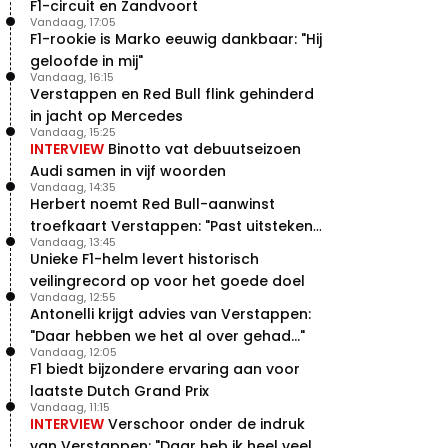
F1-circuit en Zandvoort
Vandaag, 17:05
F1-rookie is Marko eeuwig dankbaar: "Hij
geloofde in mij"
Vandaag, 16:15
Verstappen en Red Bull flink gehinderd
in jacht op Mercedes
Vandaag, 15:25
INTERVIEW
Binotto vat debuutseizoen
Audi samen in vijf woorden
Vandaag, 14:35
Herbert noemt Red Bull-aanwinst
troefkaart Verstappen: "Past uitstekend
Vandaag, 13:45
bij Red Bull"
Unieke F1-helm levert historisch
veilingrecord op voor het goede doel
Vandaag, 12:55
Antonelli krijgt advies van Verstappen:
"Daar hebben we het al over gehad..."
Vandaag, 12:05
F1 biedt bijzondere ervaring aan voor
laatste Dutch Grand Prix
Vandaag, 11:15
INTERVIEW
Verschoor onder de indruk
van Verstappen: "Daar heb ik heel veel