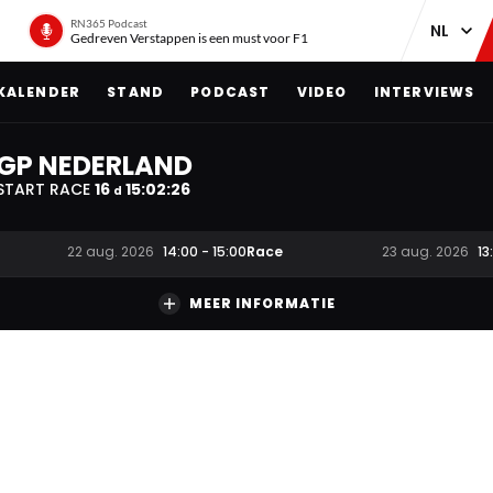
RN365 Podcast
Gedreven Verstappen is een must voor F1
KALENDER
STAND
PODCAST
VIDEO
INTERVIEWS
GP NEDERLAND
START RACE
16
15
:
02
:
25
d
Race
22 aug. 2026
14:00
-
15:00
23 aug. 2026
13
MEER INFORMATIE