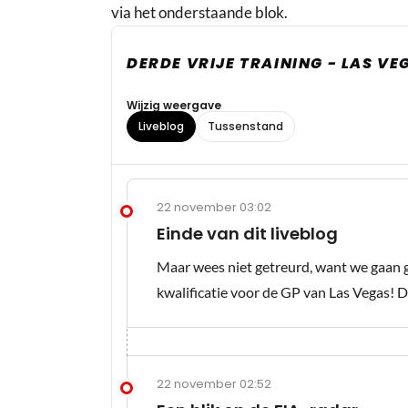
via het onderstaande blok.
DERDE VRIJE TRAINING - LAS VE
Wijzig weergave
Liveblog
Tussenstand
22 november 03:02
Einde van dit liveblog
Maar wees niet getreurd, want we gaan 
kwalificatie voor de GP van Las Vegas! D
22 november 02:52