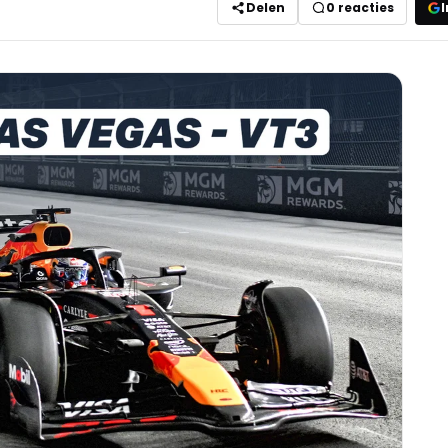
Delen
0
reacties
I