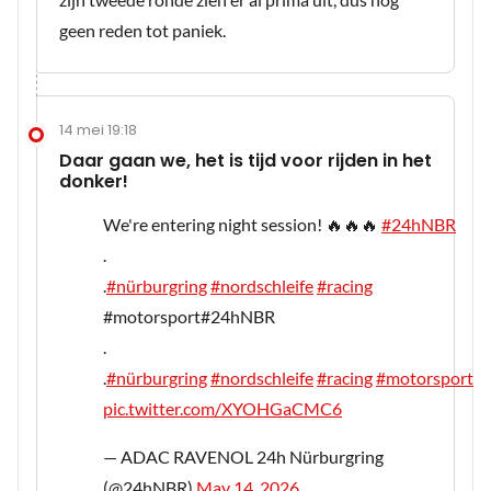
geen reden tot paniek.
14 mei 19:18
Daar gaan we, het is tijd voor rijden in het
donker!
We're entering night session! 🔥🔥🔥
#24hNBR
.
.
#nürburgring
#nordschleife
#racing
#motorsport#24hNBR
.
.
#nürburgring
#nordschleife
#racing
#motorsport
pic.twitter.com/XYOHGaCMC6
— ADAC RAVENOL 24h Nürburgring
(@24hNBR)
May 14, 2026