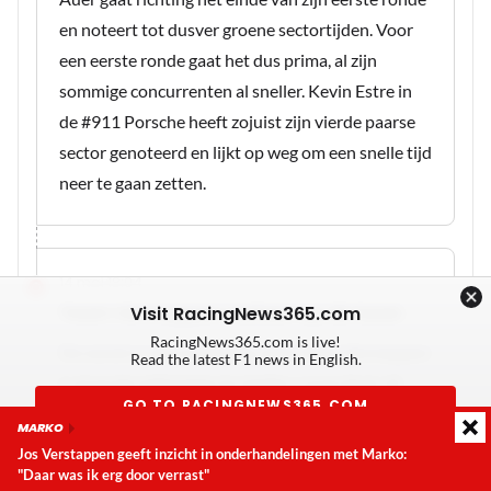
en noteert tot dusver groene sectortijden. Voor
een eerste ronde gaat het dus prima, al zijn
sommige concurrenten al sneller. Kevin Estre in
de #911 Porsche heeft zojuist zijn vierde paarse
sector genoteerd en lijkt op weg om een snelle tijd
neer te gaan zetten.
14 mei 18:04
Team Verstappen meteen op de baan
Visit RacingNews365.com
RacingNews365.com is live!
De sessie is net onderweg, maar Team Verstappen
Read the latest F1 news in English.
is al op de natte baan te vinden. Lucas Auer zit
GO TO RACINGNEWS365.COM
momenteel achter het stuur van de #3 Mercedes-
MARKO
AMG GT3.
Jos Verstappen geeft inzicht in onderhandelingen met Marko:
Don't show again
"Daar was ik erg door verrast"
Laatste update:
zondag 9 augustus 2026 13:58