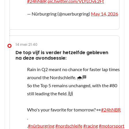
#24hNBR
pic.twitter.com/VLYLOvE2Ft
— Nürburgring (@nuerburgring)
May 14, 2026
14 mei 21:40
De top vijf is verder hetzelfde gebleven
na deze avondsessie:
Rain in Q2 meant no chance for faster lap times
around the Nordschleife. 🌧️🏁
So the Top 5 remains unchanged, with the #80
still leading the field. 🙌
Who's your favorite for tomorrow? 👀
#24hNBR
.
.
#nürburgring
#nordschleife
#racing
#motorsport