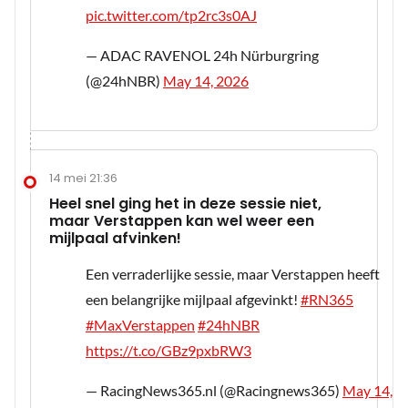
pic.twitter.com/tp2rc3s0AJ
— ADAC RAVENOL 24h Nürburgring
(@24hNBR)
May 14, 2026
14 mei 21:36
Heel snel ging het in deze sessie niet,
maar Verstappen kan wel weer een
mijlpaal afvinken!
Een verraderlijke sessie, maar Verstappen heeft
een belangrijke mijlpaal afgevinkt!
#RN365
#MaxVerstappen
#24hNBR
https://t.co/GBz9pxbRW3
— RacingNews365.nl (@Racingnews365)
May 14,