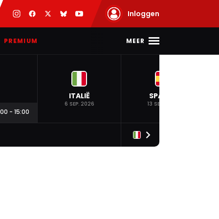
Inloggen
MEER
PREMIUM
ITALIË
SPANJE
6 SEP. 2026
13 SEP. 2026
:00
-
15:00