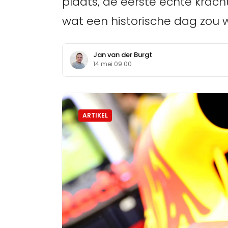
plaats, de eerste echte krach
wat een historische dag zou
Jan van der Burgt
14 mei 09:00
ARTIKEL