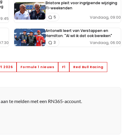
ng
Briatore pleit voor ingrijpende wijziging
og
F1-weekenden
Vandaag, 09:00
5
9:45
Antonelli leert van Verstappen en
Hamilton: "Al wil ik dat ook bereiken"
7:30
Vandaag, 06:00
3
F1 2026
Formule 1 nieuws
F1
Red Bull Racing
r aan te melden met een RN365-account.