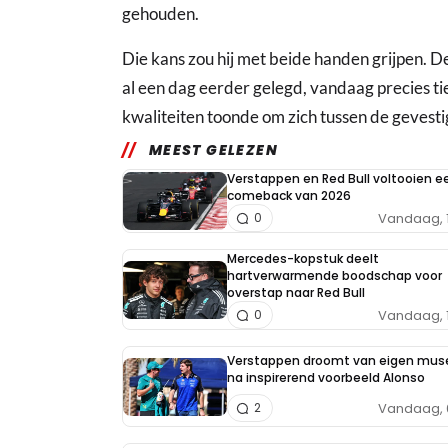
gehouden.
Die kans zou hij met beide handen grijpen. De
al een dag eerder gelegd, vandaag precies tie
kwaliteiten toonde om zich tussen de gevesti
MEEST GELEZEN
Verstappen en Red Bull voltooien e
comeback van 2026
Vandaag, 
0
Mercedes-kopstuk deelt
hartverwarmende boodschap voor
overstap naar Red Bull
Vandaag, 
0
Verstappen droomt van eigen mu
na inspirerend voorbeeld Alonso
Vandaag, 
2