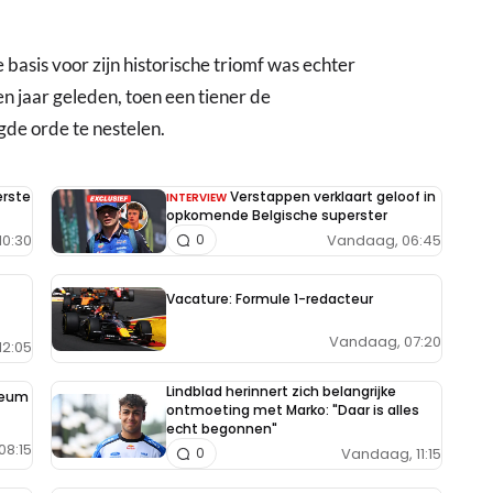
 basis voor zijn historische triomf was echter
n jaar geleden, toen een tiener de
gde orde te nestelen.
erste
Verstappen verklaart geloof in
INTERVIEW
opkomende Belgische superster
10:30
Vandaag, 06:45
0
Vacature: Formule 1-redacteur
Vandaag, 07:20
12:05
Lindblad herinnert zich belangrijke
seum
ontmoeting met Marko: "Daar is alles
echt begonnen"
08:15
Vandaag, 11:15
0