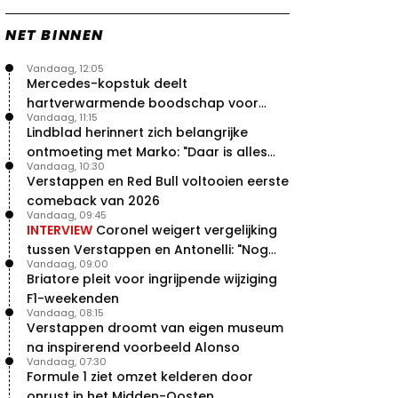
NET BINNEN
Vandaag, 12:05
Mercedes-kopstuk deelt
hartverwarmende boodschap voor
Vandaag, 11:15
overstap naar Red Bull
Lindblad herinnert zich belangrijke
ontmoeting met Marko: "Daar is alles
Vandaag, 10:30
echt begonnen"
Verstappen en Red Bull voltooien eerste
comeback van 2026
Vandaag, 09:45
INTERVIEW
Coronel weigert vergelijking
tussen Verstappen en Antonelli: "Nog
Vandaag, 09:00
niet dat niveau"
Briatore pleit voor ingrijpende wijziging
F1-weekenden
Vandaag, 08:15
Verstappen droomt van eigen museum
na inspirerend voorbeeld Alonso
Vandaag, 07:30
Formule 1 ziet omzet kelderen door
onrust in het Midden-Oosten