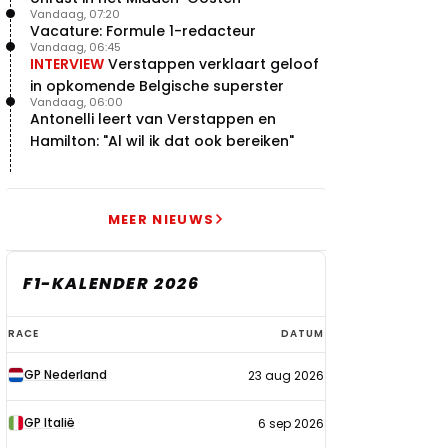
Vandaag, 07:20
Vacature: Formule 1-redacteur
Vandaag, 06:45
INTERVIEW
Verstappen verklaart geloof
in opkomende Belgische superster
Vandaag, 06:00
Antonelli leert van Verstappen en
Hamilton: "Al wil ik dat ook bereiken"
MEER NIEUWS
F1-KALENDER 2026
F1-
RACE
DATUM
kalender
GP Nederland
23 aug 2026
2026
GP Italië
6 sep 2026