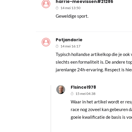
harrie-meevissen#21286
14 mei 13:50
Geweldige sport.
Potjandorie
14 mei 16:17
Typisch hollandse artikelkop die je ook 
slechts een formaliteit is. De andere 
jarenlange 24h-ervaring. Respect is hier
F1since1978
15 mei 04:38
Waar in het artikel wordt er re
race nog zoveel kan gebeuren dat
goeie kwalificatie de basis is v