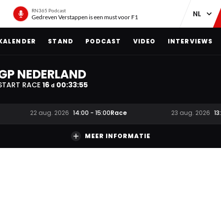
RN365 Podcast
Gedreven Verstappen is een must voor F1
KALENDER
STAND
PODCAST
VIDEO
INTERVIEWS
GP NEDERLAND
START RACE
16
00
:
33
:
54
d
Race
22 aug. 2026
14:00
-
15:00
23 aug. 2026
13
MEER INFORMATIE