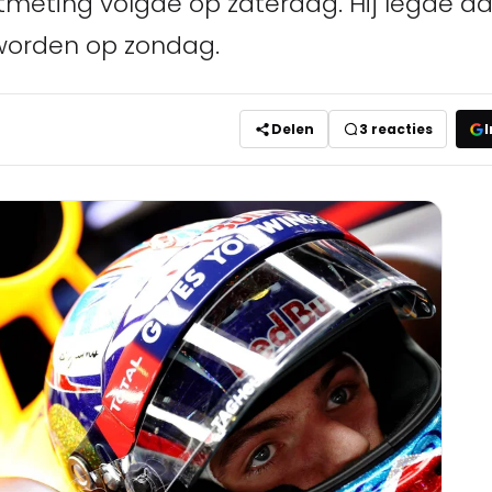
tmeting volgde op zaterdag. Hij legde da
 worden op zondag.
Delen
3
reacties
I