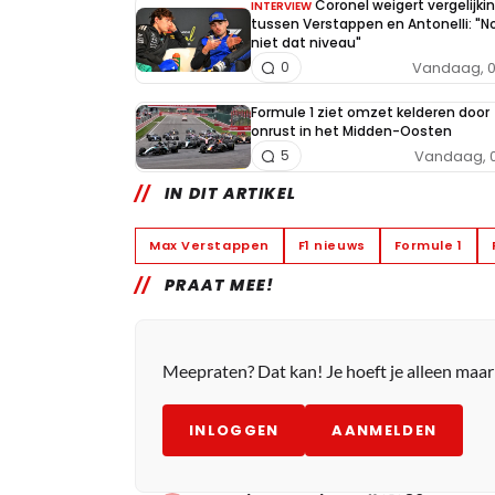
Coronel weigert vergelijki
INTERVIEW
tussen Verstappen en Antonelli: "N
niet dat niveau"
Vandaag, 0
0
Formule 1 ziet omzet kelderen door
onrust in het Midden-Oosten
Vandaag, 0
5
IN DIT ARTIKEL
Max Verstappen
F1 nieuws
Formule 1
PRAAT MEE!
Meepraten? Dat kan! Je hoeft je alleen maa
INLOGGEN
AANMELDEN