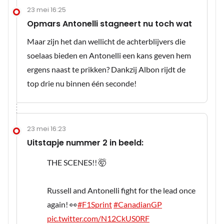
23 mei 16:25
Opmars Antonelli stagneert nu toch wat
Maar zijn het dan wellicht de achterblijvers die
soelaas bieden en Antonelli een kans geven hem
ergens naast te prikken? Dankzij Albon rijdt de
top drie nu binnen één seconde!
23 mei 16:23
Uitstapje nummer 2 in beeld:
THE SCENES!! 🤯
Russell and Antonelli fight for the lead once
again! 👀
#F1Sprint
#CanadianGP
pic.twitter.com/N12CkUS0RF