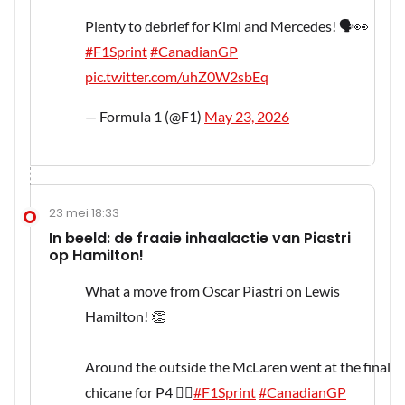
Plenty to debrief for Kimi and Mercedes! 🗣️👀
#F1Sprint
#CanadianGP
pic.twitter.com/uhZ0W2sbEq
— Formula 1 (@F1)
May 23, 2026
23 mei 18:33
In beeld: de fraaie inhaalactie van Piastri
op Hamilton!
What a move from Oscar Piastri on Lewis
Hamilton! 👏
Around the outside the McLaren went at the final
chicane for P4 😮‍💨
#F1Sprint
#CanadianGP