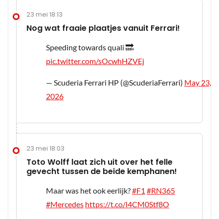
23 mei 18:13
Nog wat fraaie plaatjes vanuit Ferrari!
Speeding towards quali 🔜
pic.twitter.com/sOcwhHZVEj
— Scuderia Ferrari HP (@ScuderiaFerrari)
May 23,
2026
23 mei 18:03
Toto Wolff laat zich uit over het felle
gevecht tussen de beide kemphanen!
Maar was het ook eerlijk?
#F1
#RN365
#Mercedes
https://t.co/l4CM0Stf8O