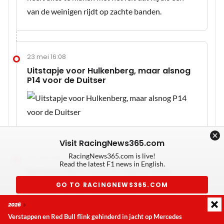
van de weinigen rijdt op zachte banden.
23 mei 16:08
Uitstapje voor Hulkenberg, maar alsnog
P14 voor de Duitser
Visit RacingNews365.com
RacingNews365.com is live!
23 mei 16:07
Read the latest F1 news in English.
De verschillen vooraan blijven klein
GO TO RACINGNEWS365.COM
Eigenlijk is er niks veranderd aan de top acht,
enkel Hamilton heeft een plekje gewonnen ten
2026
Don't show again
opzichte van Piastri.
Verstappen en Red Bull flink gehinderd in jacht op Mercedes
Laatste update:
donderdag 6 augustus 2026 20:50