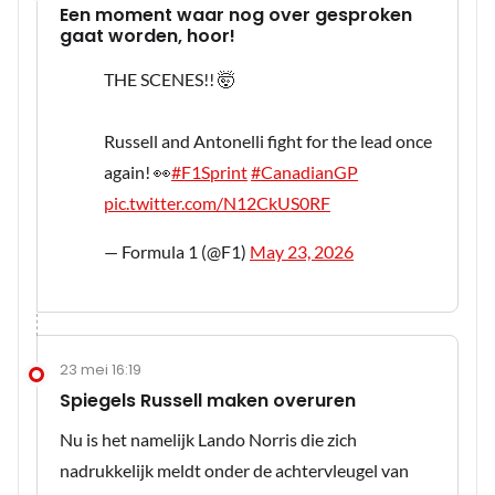
Een moment waar nog over gesproken
gaat worden, hoor!
THE SCENES!! 🤯
Russell and Antonelli fight for the lead once
again! 👀
#F1Sprint
#CanadianGP
pic.twitter.com/N12CkUS0RF
— Formula 1 (@F1)
May 23, 2026
23 mei 16:19
Spiegels Russell maken overuren
Nu is het namelijk Lando Norris die zich
nadrukkelijk meldt onder de achtervleugel van