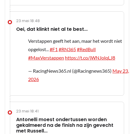
23 mei 18:48
Oei, dat klinkt niet al te best...
Verstappen geeft het aan, maar het wordt niet
opgelost...
#F1
#RN365
#RedBull
#MaxVerstappen
https://t.co/jWNJolqLJ8
— RacingNews365.nl (@Racingnews365)
May 23,
2026
23 mei 18:41
Antonelli moest ondertussen worden
gekalmeerd na de finish na zijn gevecht
met Russell...