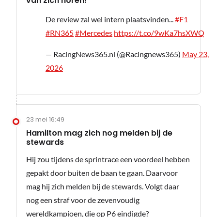
van zich horen!
De review zal wel intern plaatsvinden...
#F1
#RN365
#Mercedes
https://t.co/9wKa7hsXWQ
— RacingNews365.nl (@Racingnews365)
May 23,
2026
23 mei 16:49
Hamilton mag zich nog melden bij de
stewards
Hij zou tijdens de sprintrace een voordeel hebben
gepakt door buiten de baan te gaan. Daarvoor
mag hij zich melden bij de stewards. Volgt daar
nog een straf voor de zevenvoudig
wereldkampioen, die op P6 eindigde?