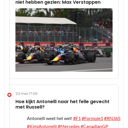
niet hebben gezien: Max Verstappen
23 mei 17:09
Hoe kijkt Antonelli naar het felle gevecht
met Russell?
Antonelli weet het wel!
#F1
#Formule1
#RN365
#KimiAntonelli
#Mercedes
#CanadianGP