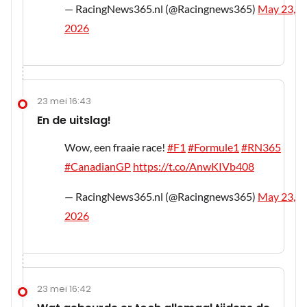
— RacingNews365.nl (@Racingnews365)
May 23,
2026
23 mei 16:43
En de uitslag!
Wow, een fraaie race!
#F1
#Formule1
#RN365
#CanadianGP
https://t.co/AnwKIVb408
— RacingNews365.nl (@Racingnews365)
May 23,
2026
23 mei 16:42