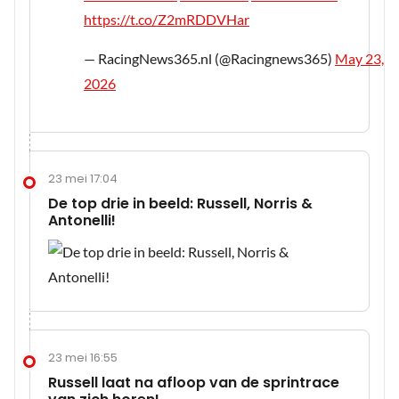
https://t.co/Z2mRDDVHar
— RacingNews365.nl (@Racingnews365)
May 23,
2026
23 mei 17:04
De top drie in beeld: Russell, Norris &
Antonelli!
23 mei 16:55
Russell laat na afloop van de sprintrace