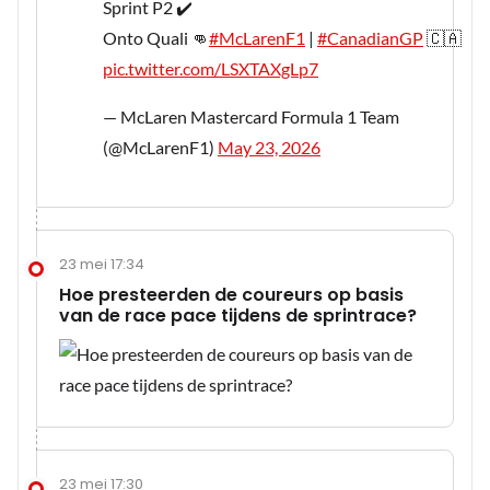
Sprint P2 ✔️
Onto Quali 👊
#McLarenF1
|
#CanadianGP
🇨🇦
pic.twitter.com/LSXTAXgLp7
— McLaren Mastercard Formula 1 Team
(@McLarenF1)
May 23, 2026
23 mei 17:34
Hoe presteerden de coureurs op basis
van de race pace tijdens de sprintrace?
23 mei 17:30