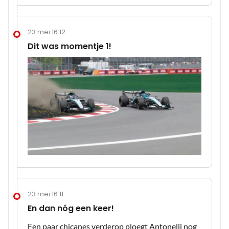
23 mei 16:12
Dit was momentje 1!
23 mei 16:11
En dan nóg een keer!
Een paar chicanes verderop ploegt Antonelli nog