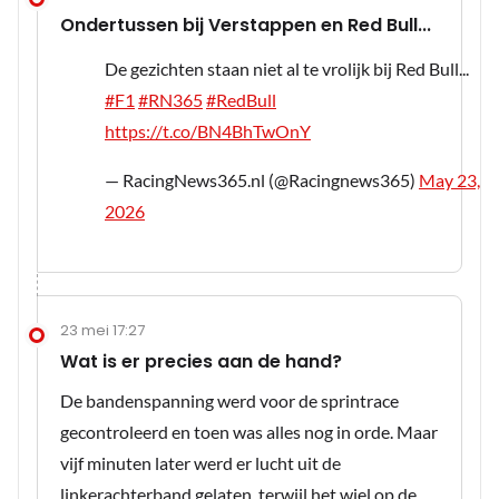
Ondertussen bij Verstappen en Red Bull...
De gezichten staan niet al te vrolijk bij Red Bull...
#F1
#RN365
#RedBull
https://t.co/BN4BhTwOnY
— RacingNews365.nl (@Racingnews365)
May 23,
2026
23 mei 17:27
Wat is er precies aan de hand?
De bandenspanning werd voor de sprintrace
gecontroleerd en toen was alles nog in orde. Maar
vijf minuten later werd er lucht uit de
linkerachterband gelaten, terwijl het wiel op de