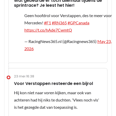
Wat gebeurde er toch allemaal tijdens de
sprintrace? Je leest het hier!
Geen hoofdrol voor Verstappen, des te meer voor
Mercedes!
#F1
#RN365
#GPCanada
https://t.co/hAde7CwmtQ
— RacingNews365.nl (@Racingnews365)
May 23,
2026
23 mei 16:38
Voor Verstappen resteerde een bijrol
Hij kon niet naar voren kijken, maar ook van
achteren had hij niks te duchten. 'Vlees noch vis'
is het gezegde dat van toepassing is.