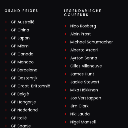
GRAND PRIXES
LEGENDARISCHE
COUREURS
GP Australië
Nico Rosberg
GP China
Alain Prost
GP Japan
Michael Schumacher
GP Miami
Alberto Ascari
GP Canada
Ayrton Senna
GP Monaco
Gilles Villeneuve
GP Barcelona
James Hunt
GP Oostenrijk
Jackie Stewart
GP Groot-Brittannië
Mika Häkkinen
GP België
Jos Verstappen
GP Hongarije
Jim Clark
GP Nederland
Niki Lauda
GP Italië
Nigel Mansell
GP Spanje