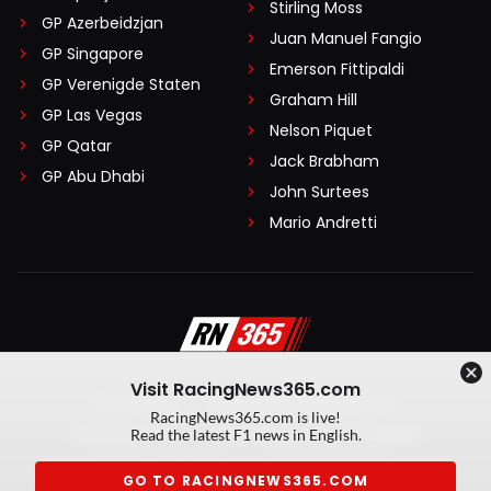
Stirling Moss
GP Azerbeidzjan
Juan Manuel Fangio
GP Singapore
Emerson Fittipaldi
GP Verenigde Staten
Graham Hill
GP Las Vegas
Nelson Piquet
GP Qatar
Jack Brabham
GP Abu Dhabi
John Surtees
Mario Andretti
Visit RacingNews365.com
Disclaimer
Algemene voorwaarden
RacingNews365.com is live!
Privacy Policy
Created by On Your Marks
Read the latest F1 news in English.
Privacy manager
Kansspeluitingen
GO TO RACINGNEWS365.COM