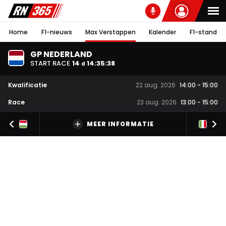
Home
F1-nieuws
Max Verstappen
Kalender
F1-stand
GP NEDERLAND
START RACE
14
14
:
35
:
38
d
Kwalificatie
22 aug. 2026
14:00
-
15:00
Race
23 aug. 2026
13:00
-
15:00
MEER INFORMATIE