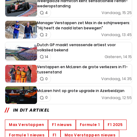
Weergaloze Hamilton kent sensationele Ferrari-
wederopstanding
Vandaag, 15:25
4
Manager Verstappen zet Max in de schijnwerpers:
"Hij heeft de naald laten bewegen"
Vandaag, 13:45
2
Dutch GP maakt verrassende artiest voor
volkslied bekend
Gisteren, 14:15
14
Verstappen en McLaren de grote verliezers in F1-
tussenstand
Vandaag, 14:35
0
McLaren hint op grote upgrade in Azerbeidzjan
Vandaag, 12:55
0
IN DIT ARTIKEL
Max Verstappen
F1 nieuws
Formule 1
F1 2025
Formule 1 nieuws
F1
Max Verstappen nieuws