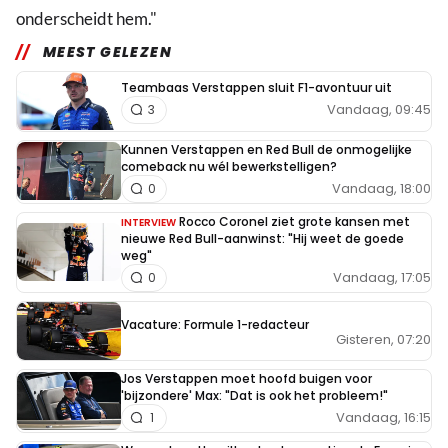
onderscheidt hem."
MEEST GELEZEN
Teambaas Verstappen sluit F1-avontuur uit
Vandaag, 09:45
3
Kunnen Verstappen en Red Bull de onmogelijke
comeback nu wél bewerkstelligen?
Vandaag, 18:00
0
Rocco Coronel ziet grote kansen met
INTERVIEW
nieuwe Red Bull-aanwinst: "Hij weet de goede
weg"
Vandaag, 17:05
0
Vacature: Formule 1-redacteur
Gisteren, 07:20
Jos Verstappen moet hoofd buigen voor
'bijzondere' Max: "Dat is ook het probleem!"
Vandaag, 16:15
1