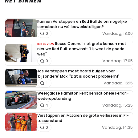
NET BINNEN
Kunnen Verstappen en Red Bull de onmogelijke
comeback nu wél bewerkstelligen?
Vandaag, 18:00
0
Rocco Coronel ziet grote kansen met
INTERVIEW
nieuwe Red Bull-aanwinst: "Hij weet de goede
weg"
Vandaag, 17:05
0
Jos Verstappen moet hoofd buigen voor
'bijzondere' Max: "Dat is ook het probleem!"
Vandaag, 16:15
1
Weergaloze Hamilton kent sensationele Ferrari-
wederopstanding
Vandaag, 15:25
4
Verstappen en McLaren de grote verliezers in F1-
tussenstand
Vandaag, 14:35
0