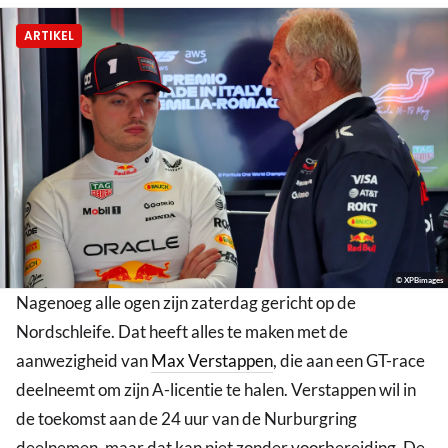
ARTIKEL
© XPBimages
Nagenoeg alle ogen zijn zaterdag gericht op de
Nordschleife. Dat heeft alles te maken met de
aanwezigheid van
Max Verstappen
, die aan een GT-race
deelneemt om zijn A-licentie te halen. Verstappen wil in
de toekomst aan de 24 uur van de Nurburgring
deelnemen, maar dat kan niet zonder voorbereiding. De