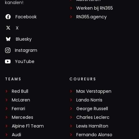
kanalen!
Werken bij RN365
Facebook
RN365.agency
X
Bluesky
Instagram
YouTube
TEAMS
COUREURS
Red Bull
Max Verstappen
McLaren
Lando Norris
Ferrari
George Russell
Mercedes
Charles Leclerc
Alpine F1 Team
Lewis Hamilton
Audi
Fernando Alonso