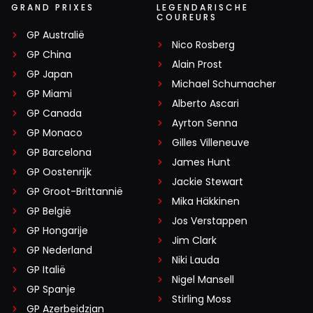
GRAND PRIXES
LEGENDARISCHE
COUREURS
GP Australië
Nico Rosberg
GP China
Alain Prost
GP Japan
Michael Schumacher
GP Miami
Alberto Ascari
GP Canada
Ayrton Senna
GP Monaco
Gilles Villeneuve
GP Barcelona
James Hunt
GP Oostenrijk
Jackie Stewart
GP Groot-Brittannië
Mika Häkkinen
GP België
Jos Verstappen
GP Hongarije
Jim Clark
GP Nederland
Niki Lauda
GP Italië
Nigel Mansell
GP Spanje
Stirling Moss
GP Azerbeidzjan