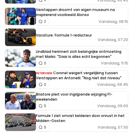
Vandaag, 06:45
Verstappen droomt van eigen museum na
inspirerend voorbeeld Alonso
Vandaag, 08:15
2
Vacature: Formule 1-redacteur
Vandaag, 07:20
Lindblad herinnert zich belangrijke ontmoeting
met Marko: "Daar is alles echt begonnen"
Vandaag, 11:15
0
Coronel weigert vergelijking tussen
INTERVIEW
Verstappen en Antonelli: "Nog niet dat niveau"
Vandaag, 09:45
0
Briatore pleit voor ingrijpende wijziging F1-
weekenden
Vandaag, 09:00
5
Formule 1 ziet omzet kelderen door onrust in het
Midden-Oosten
Vandaag, 07:30
5