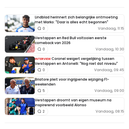
bij McLaren. Als hij nog wat wil dan moet het denk ik
vandaag gebeuren, anders wordt het moeilijk om nog het
Lindblad herinnert zich belangrijke ontmoeting
WK te winnen.
met Marko: "Daar is alles echt begonnen"
Vandaag, 11:15
0
Verstappen en Red Bull voltooien eerste
comeback van 2026
Meepraten? Dat kan! Je hoeft je alleen maar aan te
Vandaag, 10:30
0
melden met een RN365-account.
Coronel weigert vergelijking tussen
INTERVIEW
Verstappen en Antonelli: "Nog niet dat niveau"
Vandaag, 09:45
0
INLOGGEN
AANMELDEN
Briatore pleit voor ingrijpende wijziging F1-
weekenden
Vandaag, 09:00
5
Verstappen droomt van eigen museum na
inspirerend voorbeeld Alonso
Vandaag, 08:15
2