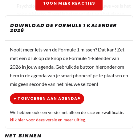
TOON MEER REACTIES
Psychologische spelletjes zijn begonnen. Sluwe vos is het
ook die Marko. Piastri is helemaal niet aan het piepen.
DOWNLOAD DE FORMULE 1 KALENDER
2026
Pascale
19 oktober 2025 12:37
Psychologische spelletjes horen er ook bij. Ben niet
Nooit meer iets van de Formule 1 missen? Dat kan! Zet
anders gewend 😄. Maar hij piepte en miepte vorige x
met een druk op de knop de Formule 1-kalender van
toch behoorlijk op boordradio. Meer als paar mnd
2026 in jouw agenda. Gebruik de button hieronder om
geleden. Al is Oscar nooit de grootste verteller van
hem in de agenda van je smartphone of pc te plaatsen en
het stel ( moet ook erg lachen bij de lollypopman)
mis geen seconde van het nieuwe seizoen!
Dit bericht is aangepast op:
19-10
+ TOEVOEGEN AAN AGENDA
We hebben ook een versie met alleen de race en kwalificatie.
Paddy33
klik hier voor deze versie en meer uitleg
.
18 oktober 2025 13:50
Ik vind dat ze alle twee wel een beetje piepen en kraken
NET BINNEN