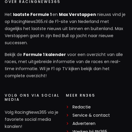
OVER RACINGNEWS365
Het
laatste Formule 1
en
Max Verstappen
nieuws vind je
op RacingNews365.nl de F1-site van Nederland met
dagelijks het laatste nieuws uit binnen en buitenland. Max
Verstappen gaat in zijn Red Bull op jacht naar nieuwe
successen.
Bekijk de
Formule 1 kalender
voor een overzicht van alle
races, met uitgebreide informatie van de races en real-
time informatie. Wil je F1 op TV kijken bekijk dan het
complete overzicht!
VOLG ONS VIA SOCIAL
MEER RN365
MEDIA
Redactie
Volg RacingNews365 via je
Service & contact
favoriete social media
Adverteren
kanalen!
Werken bij RN365