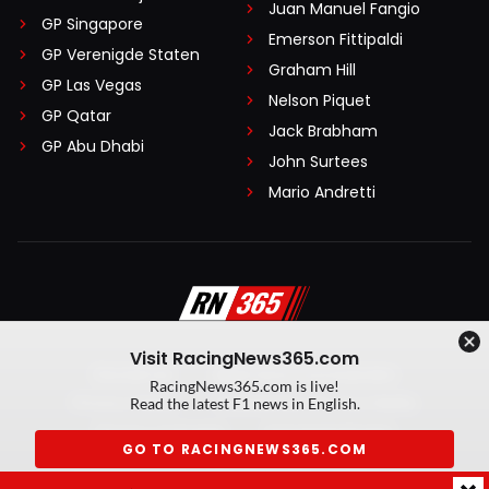
Juan Manuel Fangio
GP Singapore
Emerson Fittipaldi
GP Verenigde Staten
Graham Hill
GP Las Vegas
Nelson Piquet
GP Qatar
Jack Brabham
GP Abu Dhabi
John Surtees
Mario Andretti
Visit RacingNews365.com
Disclaimer
Algemene voorwaarden
RacingNews365.com is live!
Privacy Policy
Created by On Your Marks
Read the latest F1 news in English.
Privacy manager
Kansspeluitingen
GO TO RACINGNEWS365.COM
© 2026 RacingNews365. Alle rechten voorbehouden