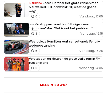
Rocco Coronel ziet grote kansen met
INTERVIEW
nieuwe Red Bull-aanwinst: "Hij weet de goede
weg"
Vandaag, 17:05
0
Jos Verstappen moet hoofd buigen voor
'bijzondere' Max: "Dat is ook het probleem!"
Vandaag, 16:15
1
Weergaloze Hamilton kent sensationele Ferrari-
wederopstanding
Vandaag, 15:25
5
Verstappen en McLaren de grote verliezers in F1-
tussenstand
Vandaag, 14:35
0
MEER NIEUWS