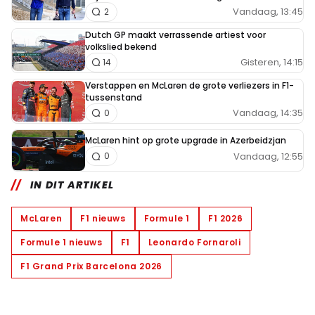
Vandaag, 13:45
2
Dutch GP maakt verrassende artiest voor
volkslied bekend
Gisteren, 14:15
14
Verstappen en McLaren de grote verliezers in F1-
tussenstand
Vandaag, 14:35
0
McLaren hint op grote upgrade in Azerbeidzjan
Vandaag, 12:55
0
IN DIT ARTIKEL
McLaren
F1 nieuws
Formule 1
F1 2026
Formule 1 nieuws
F1
Leonardo Fornaroli
F1 Grand Prix Barcelona 2026