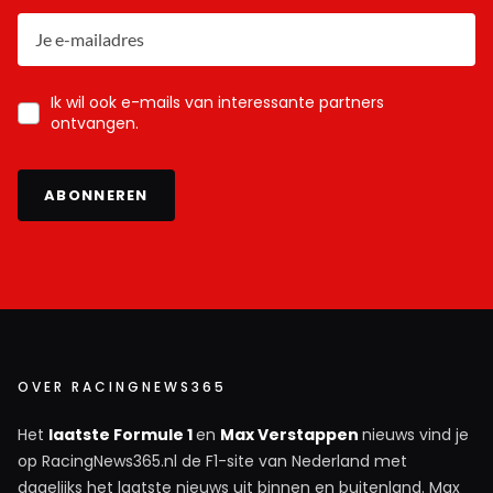
Ik wil ook e-mails van interessante partners
ontvangen.
ABONNEREN
OVER RACINGNEWS365
Het
laatste Formule 1
en
Max Verstappen
nieuws vind je
op RacingNews365.nl de F1-site van Nederland met
dagelijks het laatste nieuws uit binnen en buitenland. Max