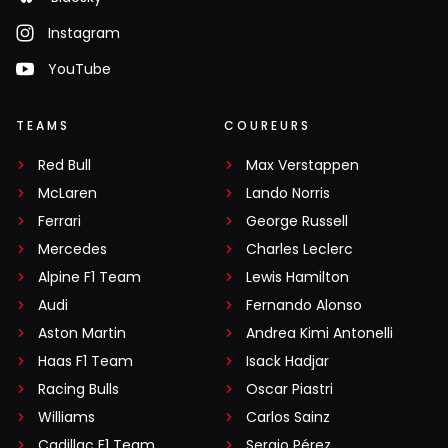
Instagram
YouTube
TEAMS
COUREURS
Red Bull
Max Verstappen
McLaren
Lando Norris
Ferrari
George Russell
Mercedes
Charles Leclerc
Alpine F1 Team
Lewis Hamilton
Audi
Fernando Alonso
Aston Martin
Andrea Kimi Antonelli
Haas F1 Team
Isack Hadjar
Racing Bulls
Oscar Piastri
Williams
Carlos Sainz
Cadillac F1 Team
Sergio Pérez