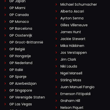
GP Japan
Michael Schumacher
GP Miami
Alberto Ascari
GP Canada
Ayrton Senna
GP Monaco
Gilles Villeneuve
GP Barcelona
James Hunt
GP Oostenrijk
Jackie Stewart
GP Groot-Brittannië
Mika Häkkinen
GP België
Jos Verstappen
GP Hongarije
Jim Clark
GP Nederland
Niki Lauda
GP Italië
Nigel Mansell
GP Spanje
Stirling Moss
GP Azerbeidzjan
Juan Manuel Fangio
GP Singapore
Emerson Fittipaldi
GP Verenigde Staten
Graham Hill
GP Las Vegas
Nelson Piquet