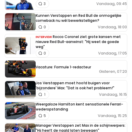
Vandaag, 09:45
3
Kunnen Verstappen en Red Bull de onmogelijke
comeback nu wél bewerkstelligen?
Vandaag, 18:00
0
Rocco Coronel ziet grote kansen met
INTERVIEW
nieuwe Red Bull-aanwinst: "Hij weet de goede
weg"
Vandaag, 17:05
0
Vacature: Formule 1-redacteur
Gisteren, 07:20
Jos Verstappen moet hoofd buigen voor
'bijzondere' Max: "Dat is ook het probleem!"
Vandaag, 16:15
1
Weergaloze Hamilton kent sensationele Ferrari-
wederopstanding
Vandaag, 15:25
5
Manager Verstappen zet Max in de schijnwerpers:
"Hij heeft de naald laten bewegen"