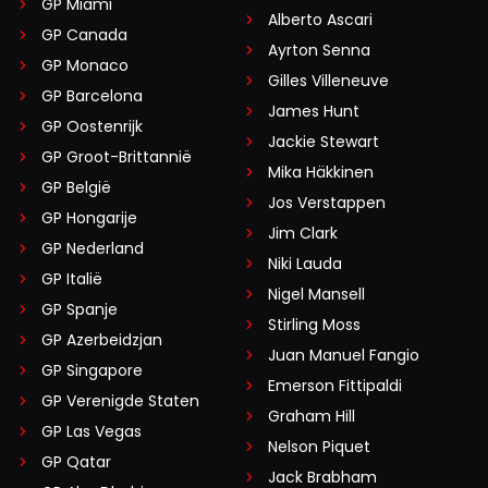
GP Miami
Alberto Ascari
GP Canada
Ayrton Senna
GP Monaco
Gilles Villeneuve
GP Barcelona
James Hunt
GP Oostenrijk
Jackie Stewart
GP Groot-Brittannië
Mika Häkkinen
GP België
Jos Verstappen
GP Hongarije
Jim Clark
GP Nederland
Niki Lauda
GP Italië
Nigel Mansell
GP Spanje
Stirling Moss
GP Azerbeidzjan
Juan Manuel Fangio
GP Singapore
Emerson Fittipaldi
GP Verenigde Staten
Graham Hill
GP Las Vegas
Nelson Piquet
GP Qatar
Jack Brabham