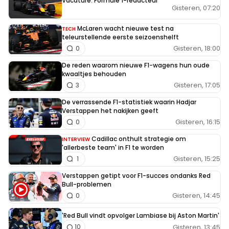
Vacature: Formule 1-redacteur
Gisteren, 07:20
McLaren wacht nieuwe test na
TECH
teleurstellende eerste seizoenshelft
Gisteren, 18:00
0
De reden waarom nieuwe F1-wagens hun oude
kwaaltjes behouden
Gisteren, 17:05
3
De verrassende F1-statistiek waarin Hadjar
Verstappen het nakijken geeft
Gisteren, 16:15
0
Cadillac onthult strategie om
INTERVIEW
'allerbeste team' in F1 te worden
Gisteren, 15:25
1
Verstappen getipt voor F1-succes ondanks Red
Bull-problemen
Gisteren, 14:45
0
'Red Bull vindt opvolger Lambiase bij Aston Martin'
Gisteren, 13:45
10