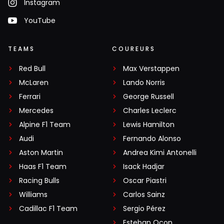
Instagram
YouTube
TEAMS
COUREURS
Red Bull
Max Verstappen
McLaren
Lando Norris
Ferrari
George Russell
Mercedes
Charles Leclerc
Alpine F1 Team
Lewis Hamilton
Audi
Fernando Alonso
Aston Martin
Andrea Kimi Antonelli
Haas F1 Team
Isack Hadjar
Racing Bulls
Oscar Piastri
Williams
Carlos Sainz
Cadillac F1 Team
Sergio Pérez
Esteban Ocon