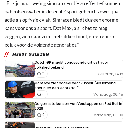
"Er zijn maar weinig simulatoren die zo effectief kunnen
nabootsen wat er in de 'echte' sport gebeurt, zowel qua
actie als op fysiek vlak. Simracen biedt dus een enorme
kans voor ons als sport. Dat Max, als ik het zo mag
zeggen, zich daar zo bij betrokken toont, is een enorm
geluk voor de volgende generaties."
MEEST GELEZEN
Dutch GP maakt verrassende artiest voor
volkslied bekend
Gisteren, 14:15
11
Montoya ziet nadeel voor Russell: "Als iemand
snel is en een klootzak..."
Vandaag, 06:45
0
De gemiste kansen van Verstappen en Red Bull in
2026
Vandaag, 06:00
0