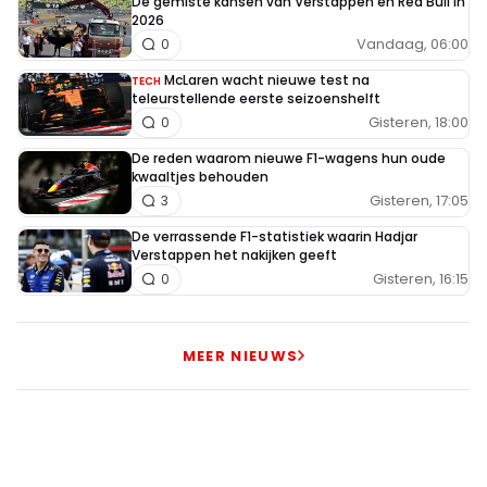
De gemiste kansen van Verstappen en Red Bull in
2026
Vandaag, 06:00
0
McLaren wacht nieuwe test na
TECH
teleurstellende eerste seizoenshelft
Gisteren, 18:00
0
De reden waarom nieuwe F1-wagens hun oude
kwaaltjes behouden
Gisteren, 17:05
3
De verrassende F1-statistiek waarin Hadjar
Verstappen het nakijken geeft
Gisteren, 16:15
0
MEER NIEUWS