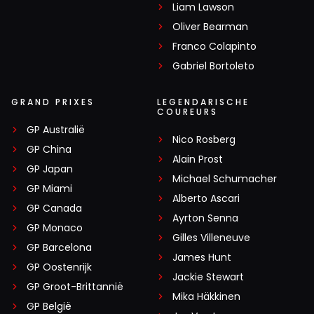
Liam Lawson
Oliver Bearman
Franco Colapinto
Gabriel Bortoleto
GRAND PRIXES
LEGENDARISCHE
COUREURS
GP Australië
Nico Rosberg
GP China
Alain Prost
GP Japan
Michael Schumacher
GP Miami
Alberto Ascari
GP Canada
Ayrton Senna
GP Monaco
Gilles Villeneuve
GP Barcelona
James Hunt
GP Oostenrijk
Jackie Stewart
GP Groot-Brittannië
Mika Häkkinen
GP België