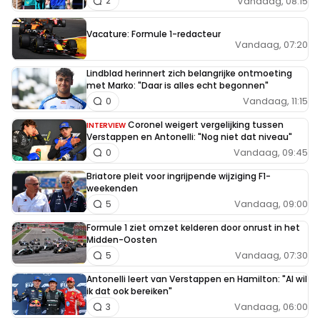
Vandaag, 08:15
2
Vacature: Formule 1-redacteur
Vandaag, 07:20
Lindblad herinnert zich belangrijke ontmoeting
met Marko: "Daar is alles echt begonnen"
Vandaag, 11:15
0
Coronel weigert vergelijking tussen
INTERVIEW
Verstappen en Antonelli: "Nog niet dat niveau"
Vandaag, 09:45
0
Briatore pleit voor ingrijpende wijziging F1-
weekenden
Vandaag, 09:00
5
Formule 1 ziet omzet kelderen door onrust in het
Midden-Oosten
Vandaag, 07:30
5
Antonelli leert van Verstappen en Hamilton: "Al wil
ik dat ook bereiken"
Vandaag, 06:00
3