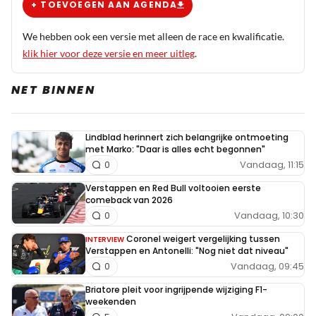
+ TOEVOEGEN AAN AGENDA
We hebben ook een versie met alleen de race en kwalificatie.
klik hier voor deze versie en meer uitleg
.
NET BINNEN
Lindblad herinnert zich belangrijke ontmoeting
met Marko: "Daar is alles echt begonnen"
Vandaag, 11:15
0
Verstappen en Red Bull voltooien eerste
comeback van 2026
Vandaag, 10:30
0
Coronel weigert vergelijking tussen
INTERVIEW
Verstappen en Antonelli: "Nog niet dat niveau"
Vandaag, 09:45
0
Briatore pleit voor ingrijpende wijziging F1-
weekenden