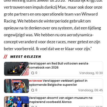
overwinning stamt alweer uit 2016. "Natuurlijk krijgt dat
vertrouwen een impuls dankzij Max, maar ook door onze
grote partners en ons operationele team van Winward
Racing. We hebben de winterperiode gebruikt om
opnieuw na te denken over ons systeem, dat een tijdlang
ongewijzigd was. We hebben nu ons aerodynamica-
concept veranderd voor deze races, meer getest en zijn
beter voorbereid. Ik voel dat we er klaar voor zijn."
MEEST GELEZEN
Verstappen en Red Bull voltooien eerste
comeback van 2026
Vandaag, 10:30
0
Verstappen verklaart geloof in
INTERVIEW
opkomende Belgische superster
Vandaag, 06:45
0
Verstappen droomt van eigen museum na
inspirerend voorbeeld Alonso