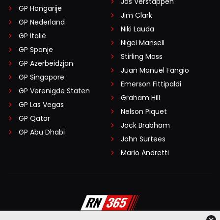
Jos Verstappen
GP Hongarije
Jim Clark
GP Nederland
Niki Lauda
GP Italië
Nigel Mansell
GP Spanje
Stirling Moss
GP Azerbeidzjan
Juan Manuel Fangio
GP Singapore
Emerson Fittipaldi
GP Verenigde Staten
Graham Hill
GP Las Vegas
Nelson Piquet
GP Qatar
Jack Brabham
GP Abu Dhabi
John Surtees
Mario Andretti