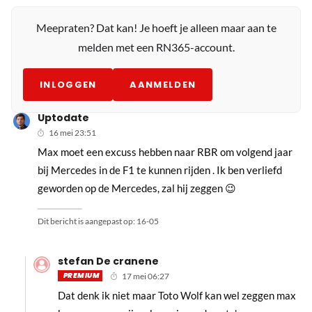
Meepraten? Dat kan! Je hoeft je alleen maar aan te
melden met een RN365-account.
INLOGGEN
AANMELDEN
Uptodate
16 mei 23:51
Max moet een excuss hebben naar RBR om volgend jaar
bij Mercedes in de F1 te kunnen rijden . Ik ben verliefd
geworden op de Mercedes, zal hij zeggen 😉
Dit bericht is aangepast op:
16-05
stefan De cranene
PREMIUM
17 mei 06:27
Dat denk ik niet maar Toto Wolf kan wel zeggen max