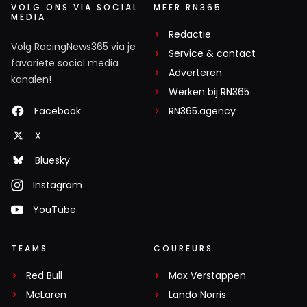
VOLG ONS VIA SOCIAL
MEER RN365
MEDIA
Redactie
Volg RacingNews365 via je
Service & contact
favoriete social media
Adverteren
kanalen!
Werken bij RN365
Facebook
RN365.agency
X
Bluesky
Instagram
YouTube
TEAMS
COUREURS
Red Bull
Max Verstappen
McLaren
Lando Norris