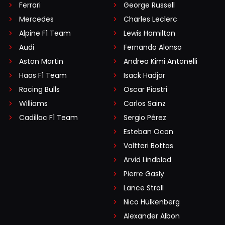
Ferrari
George Russell
Mercedes
Charles Leclerc
Alpine F1 Team
Lewis Hamilton
Audi
Fernando Alonso
Aston Martin
Andrea Kimi Antonelli
Haas F1 Team
Isack Hadjar
Racing Bulls
Oscar Piastri
Williams
Carlos Sainz
Cadillac F1 Team
Sergio Pérez
Esteban Ocon
Valtteri Bottas
Arvid Lindblad
Pierre Gasly
Lance Stroll
Nico Hülkenberg
Alexander Albon