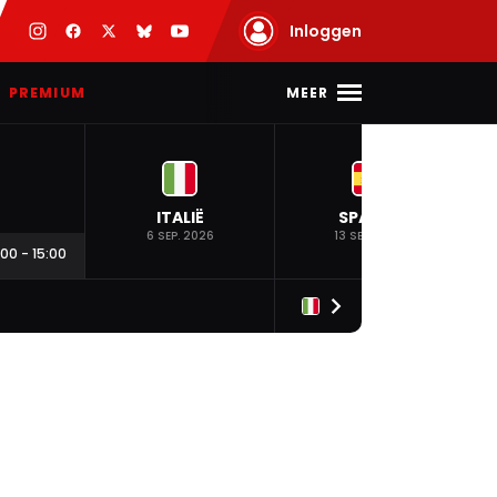
Inloggen
MEER
PREMIUM
ITALIË
SPANJE
6 SEP. 2026
13 SEP. 2026
:00
-
15:00