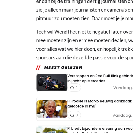
er dan bij de trainingen dertig journalisten o
zie je alleen maar journalisten en camera’s o
pitmuur zou moeten zien. Daar moet je je ma
Toch wil Wendl het niet te negatief laten ove
mee moeten zijn en ermee moeten dealen, wan
voor alles wat we hier doen, en hopelijk tre
sponsors aan die dezelfde passie voor de spor
MEEST GELEZEN
Verstappen en Red Bull flink gehind
in jacht op Mercedes
Vandaag, 
4
F1-rookie is Marko eeuwig dankbaar: 
geloofde in mij"
Vandaag, 
0
F1 biedt bijzondere ervaring aan voo