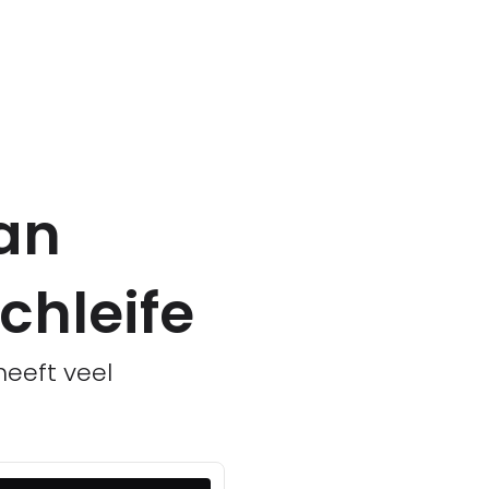
van
hleife
eeft veel