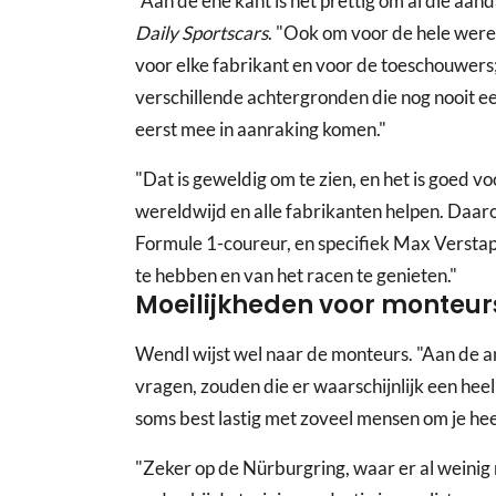
"Aan de ene kant is het prettig om al die aan
Daily Sportscars
. "Ook om voor de hele were
voor elke fabrikant en voor de toeschouwers;
verschillende achtergronden die nog nooit e
eerst mee in aanraking komen."
"Dat is geweldig om te zien, en het is goed vo
wereldwijd en alle fabrikanten helpen. Daaro
Formule 1-coureur, en specifiek Max Verstapp
te hebben en van het racen te genieten."
Moeilijkheden voor monteur
Wendl wijst wel naar de monteurs. "Aan de an
vragen, zouden die er waarschijnlijk een he
soms best lastig met zoveel mensen om je hee
"Zeker op de Nürburgring, waar er al weinig r