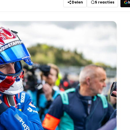
Delen
5
reacties
I