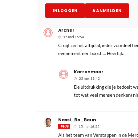
INLOGGEN
AANMELDEN
Archer
15 mei 15:54
Cruijf zei het altijd al, ieder voordeel
evenement een boost…. Heerlijk.
Karrenmaar
25 mei 11:42
De uitdrukking die je bedoelt wa
tot wat veel mensen denken) ni
Nassi_Bo_Beun
PLUS
15 mei 16:55
Als het team van Verstappen in de Merced