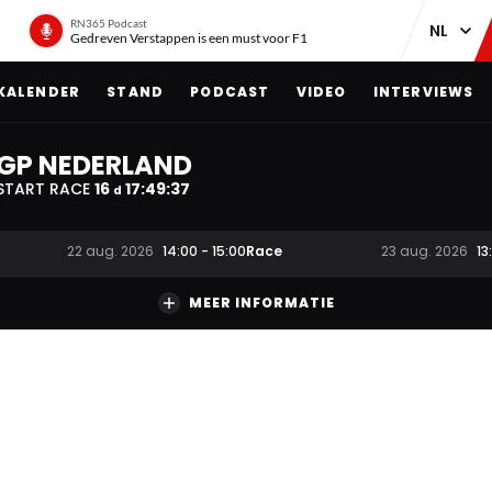
RN365 Podcast
Gedreven Verstappen is een must voor F1
KALENDER
STAND
PODCAST
VIDEO
INTERVIEWS
GP NEDERLAND
START RACE
16
17
:
49
:
36
d
Race
22 aug. 2026
14:00
-
15:00
23 aug. 2026
13
MEER INFORMATIE