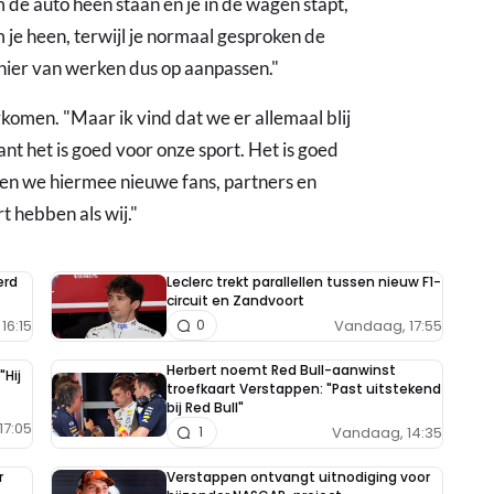
m de auto heen staan en je in de wagen stapt,
m je heen, terwijl je normaal gesproken de
nier van werken dus op aanpassen."
rkomen. "Maar ik vind dat we er allemaal blij
t het is goed voor onze sport. Het is goed
kken we hiermee nieuwe fans, partners en
t hebben als wij."
erd
Leclerc trekt parallellen tussen nieuw F1-
circuit en Zandvoort
16:15
Vandaag, 17:55
0
Herbert noemt Red Bull-aanwinst
"Hij
troefkaart Verstappen: "Past uitstekend
bij Red Bull"
17:05
Vandaag, 14:35
1
r
Verstappen ontvangt uitnodiging voor