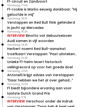
F1-circuit en Zandvoort
Vandaag, 17:05
F1-rookie is Marko eeuwig dankbaar: "Hij
geloofde in mij"
Vandaag, 16:15
Verstappen en Red Bull flink gehinderd
in jacht op Mercedes
Vandaag, 15:25
INTERVIEW
Binotto vat debuutseizoen
Audi samen in vijf woorden
Vandaag, 14:35
Herbert noemt Red Bull-aanwinst
troefkaart Verstappen: "Past uitstekend
Vandaag, 13:45
bij Red Bull"
Unieke F1-helm levert historisch
veilingrecord op voor het goede doel
Vandaag, 12:55
Antonelli krijgt advies van Verstappen:
"Daar hebben we het al over gehad..."
Vandaag, 12:05
F1 biedt bijzondere ervaring aan voor
laatste Dutch Grand Prix
Vandaag, 11:15
INTERVIEW
Verschoor onder de indruk
van Verstappen: "Daar heb ik heel veel