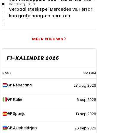
Vandaag, 10:30
respect voor"
Verbaal steekspel Mercedes vs. Ferrari
kan grote hoogten bereiken
MEER NIEUWS
F1-KALENDER 2026
F1-
RACE
DATUM
kalender
GP Nederland
23 aug 2026
2026
GP Italië
6 sep 2026
GP Spanje
13 sep 2026
GP Azerbeidzjan
26 sep 2026