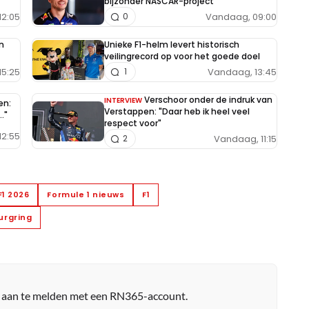
bijzonder NASCAR-project
12:05
Vandaag, 09:00
0
n
Unieke F1-helm levert historisch
veilingrecord op voor het goede doel
15:25
Vandaag, 13:45
1
Verschoor onder de indruk van
INTERVIEW
en:
Verstappen: "Daar heb ik heel veel
."
respect voor"
12:55
Vandaag, 11:15
2
F1 2026
Formule 1 nieuws
F1
urgring
r aan te melden met een RN365-account.