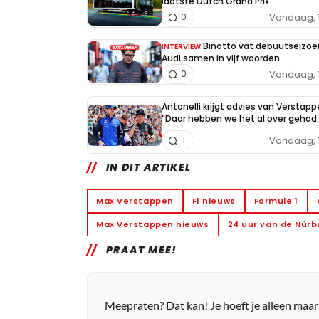
laatste Dutch Grand Prix
Vandaag, 
0
Binotto vat debuutseizoe
INTERVIEW
Audi samen in vijf woorden
Vandaag, 
0
Antonelli krijgt advies van Verstapp
"Daar hebben we het al over gehad..
Vandaag, 
1
IN DIT ARTIKEL
Max Verstappen
F1 nieuws
Formule 1
Max Verstappen nieuws
24 uur van de Nürb
PRAAT MEE!
Meepraten? Dat kan! Je hoeft je alleen maa