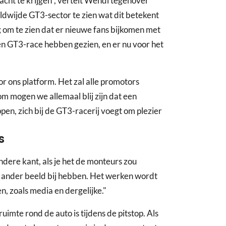
dacht te krijgen", vertelt Wendl tegenover
ldwijde GT3-sector te zien wat dit betekent
 om te zien dat er nieuwe fans bijkomen met
en GT3-race hebben gezien, en er nu voor het
or ons platform. Het zal alle promotors
m mogen we allemaal blij zijn dat een
en, zich bij de GT3-racerij voegt om plezier
s
dere kant, als je het de monteurs zou
el ander beeld bij hebben. Het werken wordt
n, zoals media en dergelijke."
uimte rond de auto is tijdens de pitstop. Als