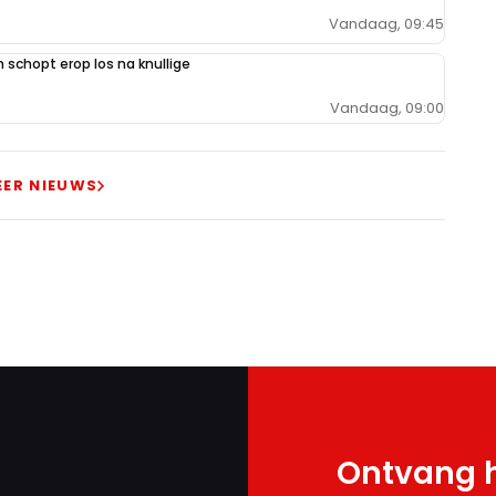
Vandaag, 09:45
schopt erop los na knullige
Vandaag, 09:00
EER NIEUWS
Ontvang h