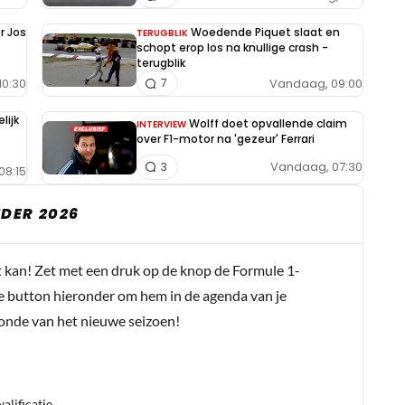
r Jos
Woedende Piquet slaat en
TERUGBLIK
schopt erop los na knullige crash -
terugblik
10:30
Vandaag, 09:00
7
lijk
Wolff doet opvallende claim
INTERVIEW
over F1-motor na 'gezeur' Ferrari
Vandaag, 07:30
3
08:15
DER 2026
t kan! Zet met een druk op de knop de Formule 1-
e button hieronder om hem in de agenda van je
conde van het nieuwe seizoen!
lificatie.