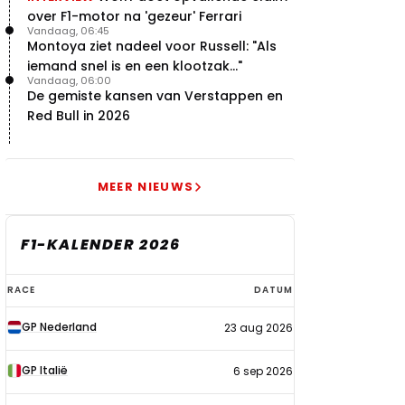
over F1-motor na 'gezeur' Ferrari
Vandaag, 06:45
Montoya ziet nadeel voor Russell: "Als
iemand snel is en een klootzak..."
Vandaag, 06:00
De gemiste kansen van Verstappen en
Red Bull in 2026
MEER NIEUWS
F1-KALENDER 2026
F1-
RACE
DATUM
kalender
GP Nederland
23 aug 2026
2026
GP Italië
6 sep 2026