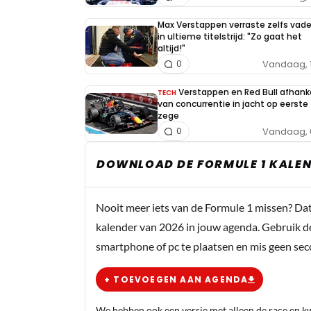
Max Verstappen verraste zelfs vade
in ultieme titelstrijd: "Zo gaat het
altijd!"
Vandaag, 
0
Verstappen en Red Bull afhanke
TECH
van concurrentie in jacht op eerste
zege
Vandaag, 
0
DOWNLOAD DE FORMULE 1 KALEN
Nooit meer iets van de Formule 1 missen? Da
kalender van 2026 in jouw agenda. Gebruik d
smartphone of pc te plaatsen en mis geen se
+ TOEVOEGEN AAN AGENDA
We hebben ook een versie met alleen de race en kwa