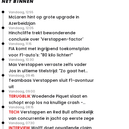
NET BINNEN
Vandaag, 12:55
McLaren hint op grote upgrade in
Azerbeidzjan
Vandaag, 12:05
Hinchcliffe trekt bewonderende
conclusie over 'Verstappen-factor'
Vandaag, 11:15
FIA komt met ingrijpend toekomstplan
voor F1-auto's: "80 kilo lichter!"
Vandaag, 10:30
Max Verstappen verraste zelfs vader
Jos in ultieme titelstrijd: "Zo gaat het
Vandaag, 09:45
altijd!"
Teambaas Verstappen sluit F1-avontuur
uit
Vandaag, 09:00
TERUGBLIK
Woedende Piquet slaat en
schopt erop los na knullige crash -
Vandaag, 08:15
terugblik
TECH
Verstappen en Red Bull afhankelijk
van concurrentie in jacht op eerste zege
Vandaag, 07:30
INTERVIEW
Wolff doet opvallende claim