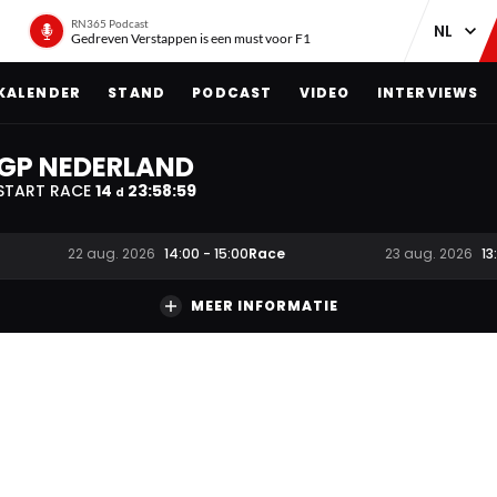
RN365 Podcast
Gedreven Verstappen is een must voor F1
KALENDER
STAND
PODCAST
VIDEO
INTERVIEWS
GP NEDERLAND
START RACE
14
23
:
58
:
59
d
Race
22 aug. 2026
14:00
-
15:00
23 aug. 2026
13
MEER INFORMATIE