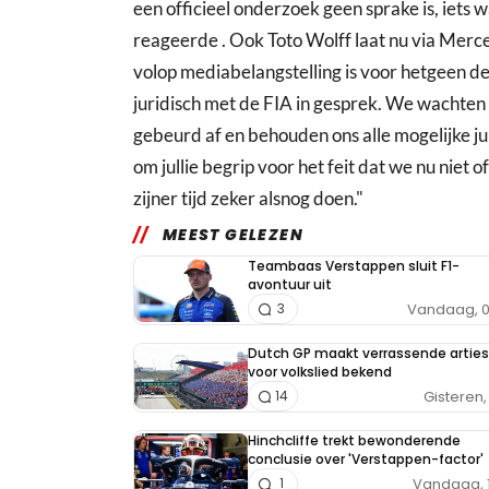
een officieel onderzoek geen sprake is, iets 
reageerde . Ook Toto Wolff laat nu via Merc
volop mediabelangstelling is voor hetgeen d
juridisch met de FIA in gesprek. We wachten 
gebeurd af en behouden ons alle mogelijke j
om jullie begrip voor het feit dat we nu niet o
zijner tijd zeker alsnog doen."
MEEST GELEZEN
Teambaas Verstappen sluit F1-
avontuur uit
Vandaag, 0
3
Dutch GP maakt verrassende arties
voor volkslied bekend
Gisteren, 
14
Hinchcliffe trekt bewonderende
conclusie over 'Verstappen-factor'
Vandaag, 
1