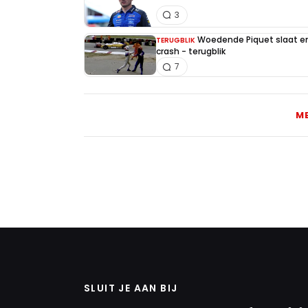
3
Woedende Piquet slaat en 
TERUGBLIK
crash - terugblik
7
M
SLUIT JE AAN BIJ