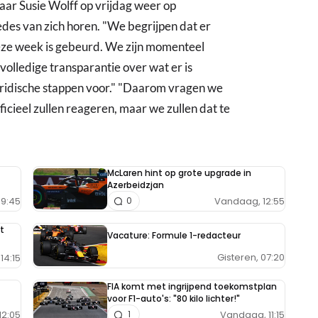
waar Susie Wolff op vrijdag weer op
edes van zich horen. "We begrijpen dat er
eze week is gebeurd. We zijn momenteel
volledige transparantie over wat er is
uridische stappen voor." "Daarom vragen we
fficieel zullen reageren, maar we zullen dat te
McLaren hint op grote upgrade in
Azerbeidzjan
9:45
Vandaag, 12:55
0
t
Vacature: Formule 1-redacteur
Gisteren, 07:20
14:15
FIA komt met ingrijpend toekomstplan
voor F1-auto's: "80 kilo lichter!"
12:05
Vandaag, 11:15
1