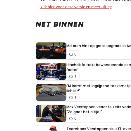
klik hier voor deze versie en meer uitleg
.
NET BINNEN
McLaren hint op grote upgrade in A
0
Hinchcliffe trekt bewonderende con
factor'
1
FIA komt met ingrijpend toekomstpla
lichter!"
1
Max Verstappen verraste zelfs vader 
"Zo gaat het altijd!"
0
Teambaas Verstappen sluit F1-avon