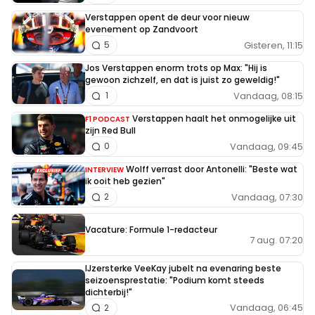
Verstappen opent de deur voor nieuw
evenement op Zandvoort
Gisteren, 11:15
5
Jos Verstappen enorm trots op Max: "Hij is
gewoon zichzelf, en dat is juist zo geweldig!"
Vandaag, 08:15
1
Verstappen haalt het onmogelijke uit
F1 PODCAST
zijn Red Bull
Vandaag, 09:45
0
Wolff verrast door Antonelli: "Beste wat
INTERVIEW
ik ooit heb gezien"
Vandaag, 07:30
2
Vacature: Formule 1-redacteur
7 aug. 07:20
IJzersterke VeeKay jubelt na evenaring beste
seizoensprestatie: "Podium komt steeds
dichterbij!"
Vandaag, 06:45
2