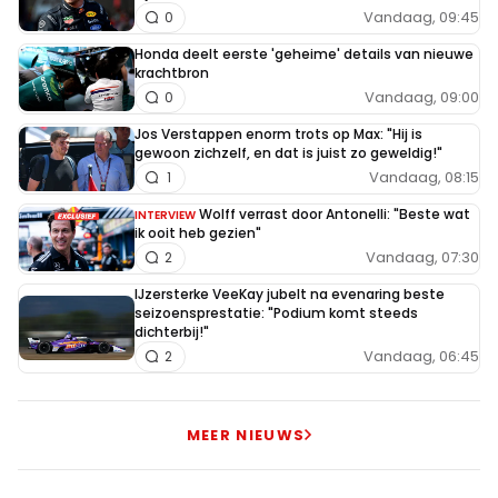
Vandaag, 09:45
0
Honda deelt eerste 'geheime' details van nieuwe
krachtbron
Vandaag, 09:00
0
Jos Verstappen enorm trots op Max: "Hij is
gewoon zichzelf, en dat is juist zo geweldig!"
Vandaag, 08:15
1
Wolff verrast door Antonelli: "Beste wat
INTERVIEW
ik ooit heb gezien"
Vandaag, 07:30
2
IJzersterke VeeKay jubelt na evenaring beste
seizoensprestatie: "Podium komt steeds
dichterbij!"
Vandaag, 06:45
2
MEER NIEUWS