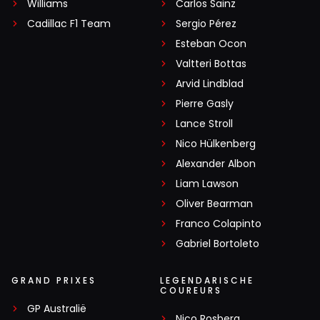
Williams
Carlos Sainz
Cadillac F1 Team
Sergio Pérez
Esteban Ocon
Valtteri Bottas
Arvid Lindblad
Pierre Gasly
Lance Stroll
Nico Hülkenberg
Alexander Albon
Liam Lawson
Oliver Bearman
Franco Colapinto
Gabriel Bortoleto
GRAND PRIXES
LEGENDARISCHE
COUREURS
GP Australië
Nico Rosberg