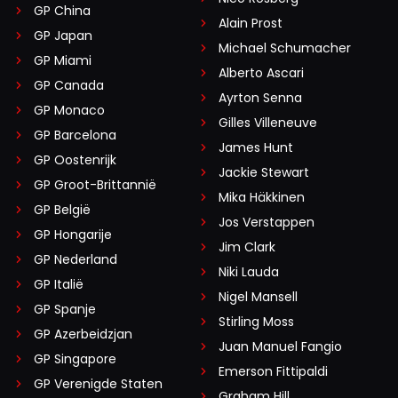
GP China
Alain Prost
GP Japan
Michael Schumacher
GP Miami
Alberto Ascari
GP Canada
Ayrton Senna
GP Monaco
Gilles Villeneuve
GP Barcelona
James Hunt
GP Oostenrijk
Jackie Stewart
GP Groot-Brittannië
Mika Häkkinen
GP België
Jos Verstappen
GP Hongarije
Jim Clark
GP Nederland
Niki Lauda
GP Italië
Nigel Mansell
GP Spanje
Stirling Moss
GP Azerbeidzjan
Juan Manuel Fangio
GP Singapore
Emerson Fittipaldi
GP Verenigde Staten
Graham Hill