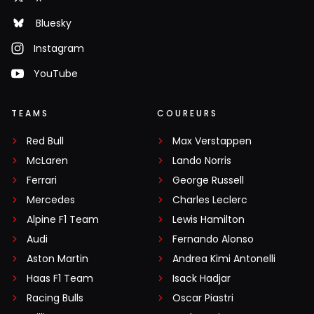
Bluesky
Instagram
YouTube
TEAMS
COUREURS
Red Bull
Max Verstappen
McLaren
Lando Norris
Ferrari
George Russell
Mercedes
Charles Leclerc
Alpine F1 Team
Lewis Hamilton
Audi
Fernando Alonso
Aston Martin
Andrea Kimi Antonelli
Haas F1 Team
Isack Hadjar
Racing Bulls
Oscar Piastri