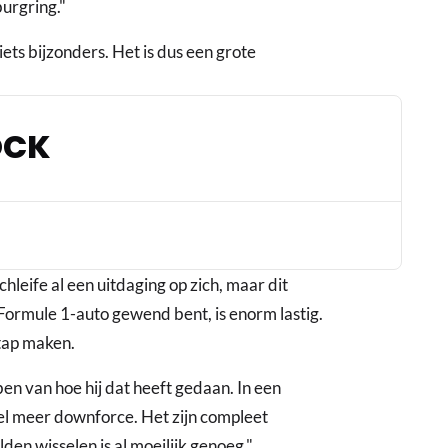
burgring."
iets bijzonders. Het is dus een grote
OCK
leife al een uitdaging op zich, maar dit
Formule 1-auto gewend bent, is enorm lastig.
stap maken.
en van hoe hij dat heeft gedaan. In een
veel meer downforce. Het zijn compleet
den wisselen is al moeilijk genoeg."