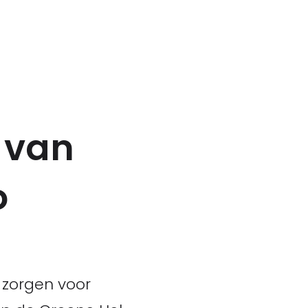
 van
o
 zorgen voor