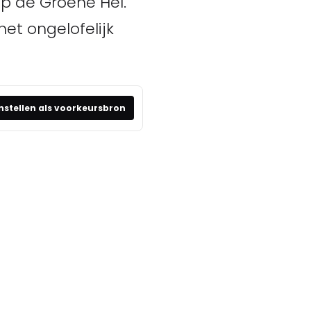
op de Groene Hel.
et ongelofelijk
nstellen als voorkeursbron