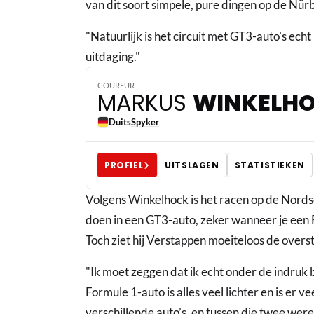
van dit soort simpele, pure dingen op de Nür
"Natuurlijk is het circuit met GT3-auto’s echt 
uitdaging."
COUREUR
MARKUS
WINKELH
Duits
Spyker
PROFIEL
UITSLAGEN
STATISTIEKEN
Volgens Winkelhock is het racen op de Nordsch
doen in een GT3-auto, zeker wanneer je een 
Toch ziet hij Verstappen moeiteloos de over
"Ik moet zeggen dat ik echt onder de indruk b
Formule 1-auto is alles veel lichter en is er 
verschillende auto’s, en tussen die twee werel