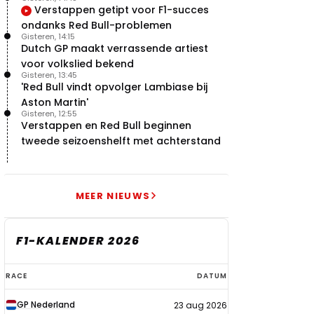
Verstappen getipt voor F1-succes
ondanks Red Bull-problemen
Gisteren, 14:15
Dutch GP maakt verrassende artiest
voor volkslied bekend
Gisteren, 13:45
'Red Bull vindt opvolger Lambiase bij
Aston Martin'
Gisteren, 12:55
Verstappen en Red Bull beginnen
tweede seizoenshelft met achterstand
MEER NIEUWS
F1-KALENDER 2026
F1-
RACE
DATUM
kalender
GP Nederland
23 aug 2026
2026