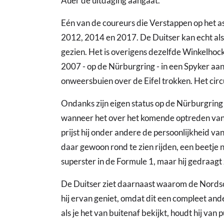
Auer de uitdaging aangaat.
Eén van de coureurs die Verstappen op het as
2012, 2014 en 2017. De Duitser kan echt al
gezien. Het is overigens dezelfde Winkelhock
2007 - op de Nürburgring - in een Spyker aan
onweersbuien over de Eifel trokken. Het circ
Ondanks zijn eigen status op de Nürburgring 
wanneer het over het komende optreden van
prijst hij onder andere de persoonlijkheid v
daar gewoon rond te zien rijden, een beetje no
superster in de Formule 1, maar hij gedraagt 
De Duitser ziet daarnaast waarom de Nordsch
hij ervan geniet, omdat dit een compleet and
als je het van buitenaf bekijkt, houdt hij van p