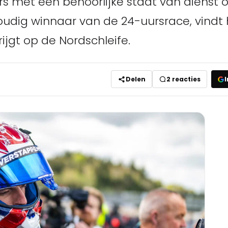
rs met een behoorlijke staat van dienst 
udig winnaar van de 24-uursrace, vindt h
ijgt op de Nordschleife.
Delen
2
reacties
I