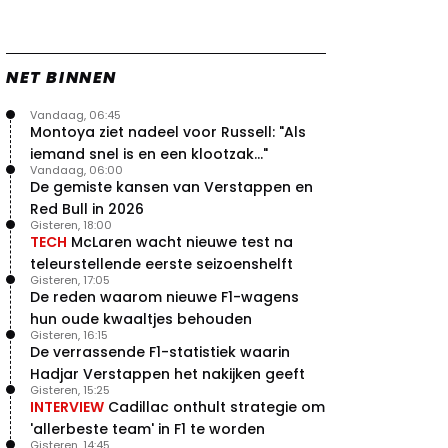
NET BINNEN
Vandaag, 06:45
Montoya ziet nadeel voor Russell: "Als
iemand snel is en een klootzak..."
Vandaag, 06:00
De gemiste kansen van Verstappen en
Red Bull in 2026
Gisteren, 18:00
TECH
McLaren wacht nieuwe test na
teleurstellende eerste seizoenshelft
Gisteren, 17:05
De reden waarom nieuwe F1-wagens
hun oude kwaaltjes behouden
Gisteren, 16:15
De verrassende F1-statistiek waarin
Hadjar Verstappen het nakijken geeft
Gisteren, 15:25
INTERVIEW
Cadillac onthult strategie om
'allerbeste team' in F1 te worden
Gisteren, 14:45