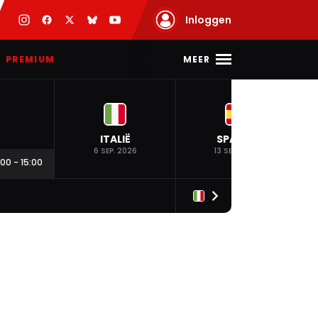
Inloggen
MEER
PREMIUM
ITALIË
SPANJE
6 SEP. 2026
13 SEP. 2026
:00
-
15:00