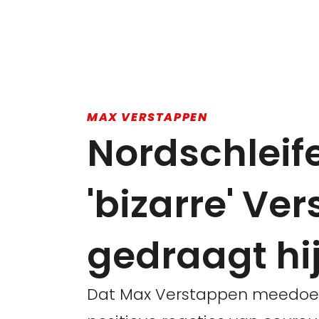
MAX VERSTAPPEN
Nordschleif
'bizarre' Ve
gedraagt hij 
Dat Max Verstappen meedoet a