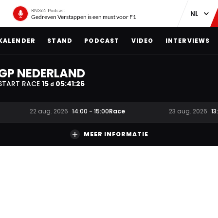
RN365 Podcast
Gedreven Verstappen is een must voor F1
KALENDER
STAND
PODCAST
VIDEO
INTERVIEWS
GP NEDERLAND
START RACE
15
05
:
41
:
24
d
Race
22 aug. 2026
14:00
-
15:00
23 aug. 2026
13
MEER INFORMATIE