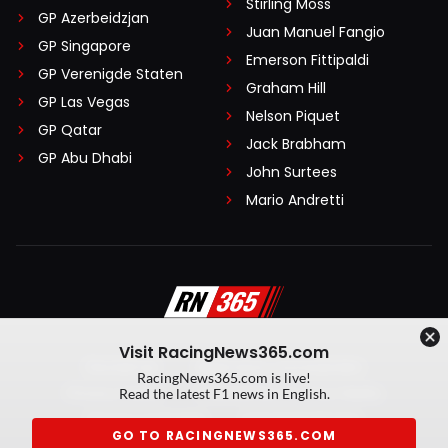
Stirling Moss
GP Azerbeidzjan
Juan Manuel Fangio
GP Singapore
Emerson Fittipaldi
GP Verenigde Staten
Graham Hill
GP Las Vegas
Nelson Piquet
GP Qatar
Jack Brabham
GP Abu Dhabi
John Surtees
Mario Andretti
Visit RacingNews365.com
Disclaimer
Algemene voorwaarden
RacingNews365.com is live!
Privacy Policy
Created by On Your Marks
Read the latest F1 news in English.
Privacy manager
Kansspeluitingen
GO TO RACINGNEWS365.COM