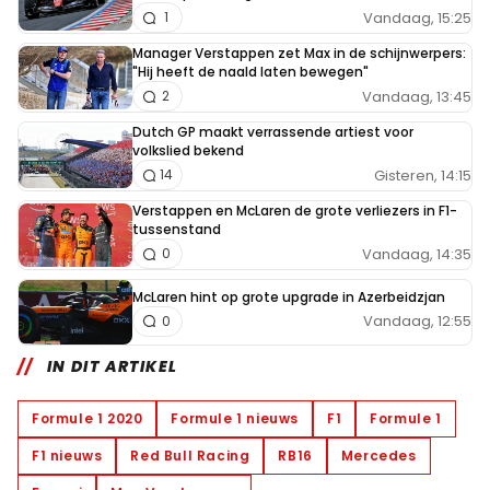
Vandaag, 15:25
1
Manager Verstappen zet Max in de schijnwerpers:
"Hij heeft de naald laten bewegen"
Vandaag, 13:45
2
Dutch GP maakt verrassende artiest voor
volkslied bekend
Gisteren, 14:15
14
Verstappen en McLaren de grote verliezers in F1-
tussenstand
Vandaag, 14:35
0
McLaren hint op grote upgrade in Azerbeidzjan
Vandaag, 12:55
0
IN DIT ARTIKEL
Formule 1 2020
Formule 1 nieuws
F1
Formule 1
F1 nieuws
Red Bull Racing
RB16
Mercedes