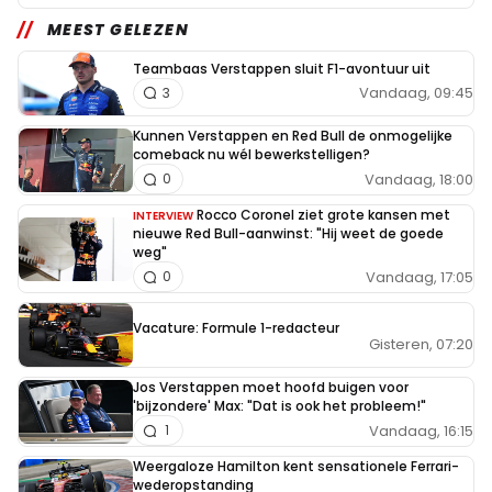
MEEST GELEZEN
Teambaas Verstappen sluit F1-avontuur uit
Vandaag, 09:45
3
Kunnen Verstappen en Red Bull de onmogelijke
comeback nu wél bewerkstelligen?
Vandaag, 18:00
0
Rocco Coronel ziet grote kansen met
INTERVIEW
nieuwe Red Bull-aanwinst: "Hij weet de goede
weg"
Vandaag, 17:05
0
Vacature: Formule 1-redacteur
Gisteren, 07:20
Jos Verstappen moet hoofd buigen voor
'bijzondere' Max: "Dat is ook het probleem!"
Vandaag, 16:15
1
Weergaloze Hamilton kent sensationele Ferrari-
wederopstanding