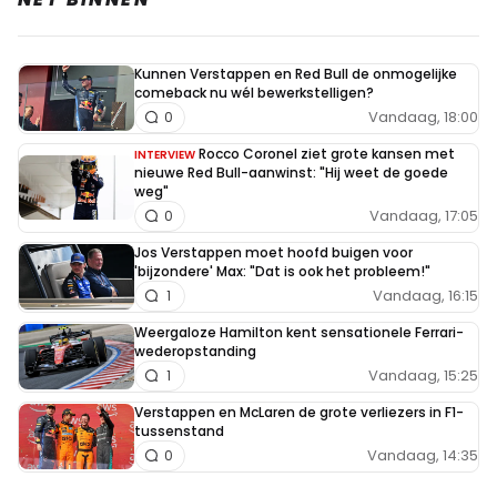
Kunnen Verstappen en Red Bull de onmogelijke
comeback nu wél bewerkstelligen?
Vandaag, 18:00
0
Rocco Coronel ziet grote kansen met
INTERVIEW
nieuwe Red Bull-aanwinst: "Hij weet de goede
weg"
Vandaag, 17:05
0
Jos Verstappen moet hoofd buigen voor
'bijzondere' Max: "Dat is ook het probleem!"
Vandaag, 16:15
1
Weergaloze Hamilton kent sensationele Ferrari-
wederopstanding
Vandaag, 15:25
1
Verstappen en McLaren de grote verliezers in F1-
tussenstand
Vandaag, 14:35
0