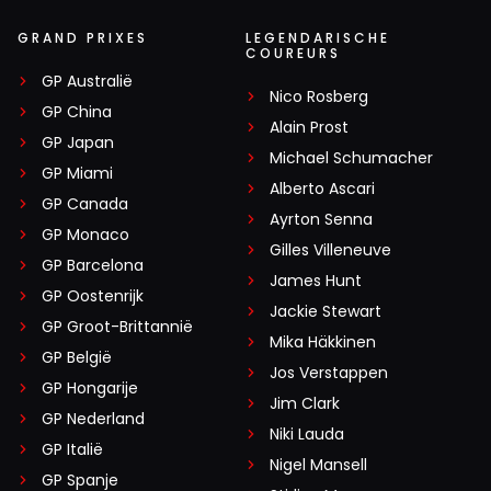
GRAND PRIXES
LEGENDARISCHE
COUREURS
GP Australië
Nico Rosberg
GP China
Alain Prost
GP Japan
Michael Schumacher
GP Miami
Alberto Ascari
GP Canada
Ayrton Senna
GP Monaco
Gilles Villeneuve
GP Barcelona
James Hunt
GP Oostenrijk
Jackie Stewart
GP Groot-Brittannië
Mika Häkkinen
GP België
Jos Verstappen
GP Hongarije
Jim Clark
GP Nederland
Niki Lauda
GP Italië
Nigel Mansell
GP Spanje