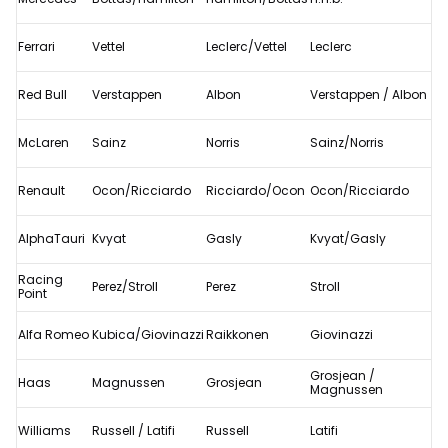
Formule
1-
Ferrari
Vettel
Leclerc/Vettel
Leclerc
coureurs
testen
Red Bull
Verstappen
Albon
Verstappen / Albon
deze
McLaren
Sainz
Norris
Sainz/Norris
week
in
Renault
Ocon/Ricciardo
Ricciardo/Ocon
Ocon/Ricciardo
Barcelona
AlphaTauri
Kvyat
Gasly
Kvyat/Gasly
Racing
Perez/Stroll
Perez
Stroll
Point
Alfa Romeo
Kubica/Giovinazzi
Raikkonen
Giovinazzi
Grosjean /
Haas
Magnussen
Grosjean
Magnussen
Williams
Russell / Latifi
Russell
Latifi