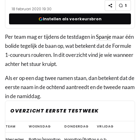
1
18 februari 2020 19:30
Instellen als voorkeursbron
Per team mag er tijdens de testdagen in
Spanje
maar één
bolide tegelijk de baan op, wat betekent dat de Formule
1-coureurs rouleren. In dit overzicht vind je wie wanneer
achter het stuur kruipt.
Als er op een dag twee namen staan, dan betekent dat de
eerste naam in de ochtend aantreedt en de tweede naam
in de namiddag.
OVERZICHT EERSTE TESTWEEK
Overzicht:
TEAM
WOENSDAG
DONDERDAG
VRIJDAG
Deze
Mercedes
Bottas/Hamilton
Hamilton/Bottas
n.n.b.