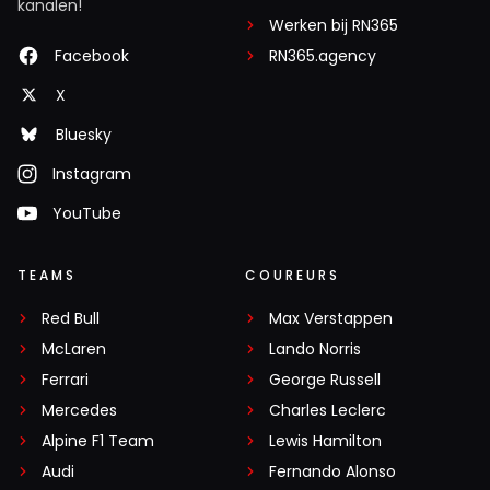
kanalen!
Werken bij RN365
Facebook
RN365.agency
X
Bluesky
Instagram
YouTube
TEAMS
COUREURS
Red Bull
Max Verstappen
McLaren
Lando Norris
Ferrari
George Russell
Mercedes
Charles Leclerc
Alpine F1 Team
Lewis Hamilton
Audi
Fernando Alonso