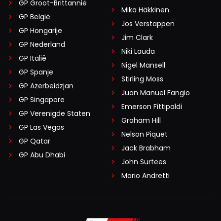
GP Groot-Brittannië
Mika Häkkinen
GP België
Jos Verstappen
GP Hongarije
Jim Clark
GP Nederland
Niki Lauda
GP Italië
Nigel Mansell
GP Spanje
Stirling Moss
GP Azerbeidzjan
Juan Manuel Fangio
GP Singapore
Emerson Fittipaldi
GP Verenigde Staten
Graham Hill
GP Las Vegas
Nelson Piquet
GP Qatar
Jack Brabham
GP Abu Dhabi
John Surtees
Mario Andretti