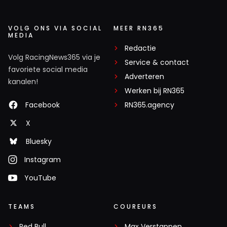
VOLG ONS VIA SOCIAL
MEER RN365
MEDIA
Redactie
Volg RacingNews365 via je
Service & contact
favoriete social media
Adverteren
kanalen!
Werken bij RN365
Facebook
RN365.agency
X
Bluesky
Instagram
YouTube
TEAMS
COUREURS
Red Bull
Max Verstappen