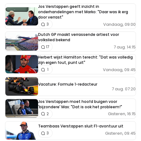
Jos Verstappen geeft inzicht in
onderhandelingen met Marko: "Daar was ik erg
door verrast"
Vandaag, 09:00
3
Dutch GP maakt verrassende artiest voor
volkslied bekend
7 aug. 14:15
17
Herbert wijst Hamilton terecht: "Dat was volledig
zijn eigen fout, punt uit"
Vandaag, 09:45
1
Vacature: Formule 1-redacteur
7 aug. 07:20
Jos Verstappen moet hoofd buigen voor
'bijzondere' Max: "Dat is ook het probleem!"
Gisteren, 16:15
2
Teambaas Verstappen sluit F1-avontuur uit
Gisteren, 09:45
3