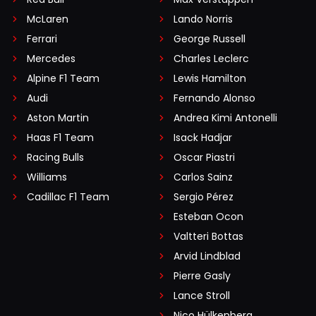
McLaren
Lando Norris
Ferrari
George Russell
Mercedes
Charles Leclerc
Alpine F1 Team
Lewis Hamilton
Audi
Fernando Alonso
Aston Martin
Andrea Kimi Antonelli
Haas F1 Team
Isack Hadjar
Racing Bulls
Oscar Piastri
Williams
Carlos Sainz
Cadillac F1 Team
Sergio Pérez
Esteban Ocon
Valtteri Bottas
Arvid Lindblad
Pierre Gasly
Lance Stroll
Nico Hülkenberg