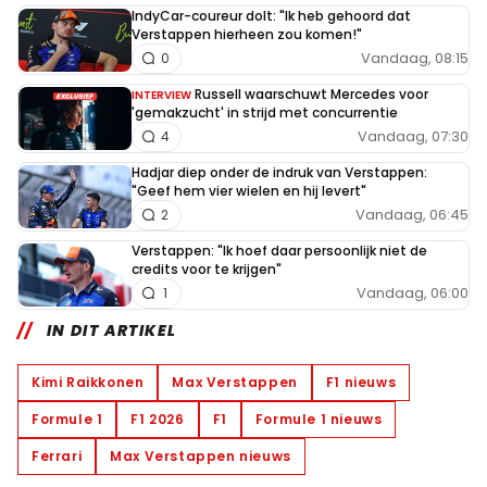
IndyCar-coureur dolt: "Ik heb gehoord dat
Verstappen hierheen zou komen!"
Vandaag, 08:15
0
Russell waarschuwt Mercedes voor
INTERVIEW
'gemakzucht' in strijd met concurrentie
Vandaag, 07:30
4
Hadjar diep onder de indruk van Verstappen:
"Geef hem vier wielen en hij levert"
Vandaag, 06:45
2
Verstappen: "Ik hoef daar persoonlijk niet de
credits voor te krijgen"
Vandaag, 06:00
1
IN DIT ARTIKEL
Kimi Raikkonen
Max Verstappen
F1 nieuws
Formule 1
F1 2026
F1
Formule 1 nieuws
Ferrari
Max Verstappen nieuws