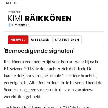
Turrini.
COUREUR
KIMI
RÄIKKÖNEN
Fins
Stake F1
NIEUWS
UITSLAGEN
STATISTIEKEN
'Bemoedigende signalen'
Räikkönen reed toentertijd voor Ferrari, waar hij na het
F1-seizoen 2018 de deur achter zich dichttrok. De
laatste drie jaar van zijn Formule 1-carrière bracht hij
vervolgens bij Alfa Romeo door. In de tussentijd heeft de
Scuderia nog geen successen in de vorm van nieuwe
wereldtitels geboekt.
Toch houdt Räikkönen, die zelf in 2007 de laatste