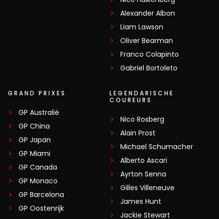
Alexander Albon
Liam Lawson
Oliver Bearman
Franco Colapinto
Gabriel Bortoleto
GRAND PRIXES
LEGENDARISCHE
COUREURS
GP Australië
Nico Rosberg
GP China
Alain Prost
GP Japan
Michael Schumacher
GP Miami
Alberto Ascari
GP Canada
Ayrton Senna
GP Monaco
Gilles Villeneuve
GP Barcelona
James Hunt
GP Oostenrijk
Jackie Stewart